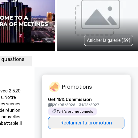
Afficher la galerie (39)
x questions
Promotions
Avec 2 520 
. Notre 
Get 15% Commission
des scènes 
20/05/2026 - 31/12/2027
de réunion 
Tarifs promotionnels
 nouvelles 
Réclamer la promotion
attable, il 