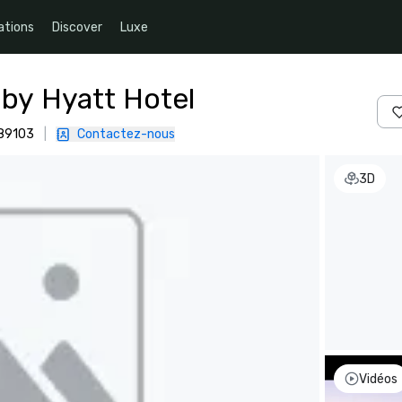
ations
Discover
Luxe
 by Hyatt Hotel
 89103
|
Contactez-nous
3D
Vidéos