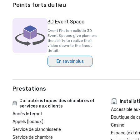
Points forts du lieu
3D Event Space
Cvent Photo-realistic 3D
Event Spaces give planners
the ability to realize their
vision down to the finest
detail.
En savoir plus
Prestations
Caractéristiques des chambres et
Installat
services aux clients
Accessible aux
Accès Internet
Boutique de c
Appels (locaux)
Casino
Service de blanchisserie
Espace (extéri
Service de chambre