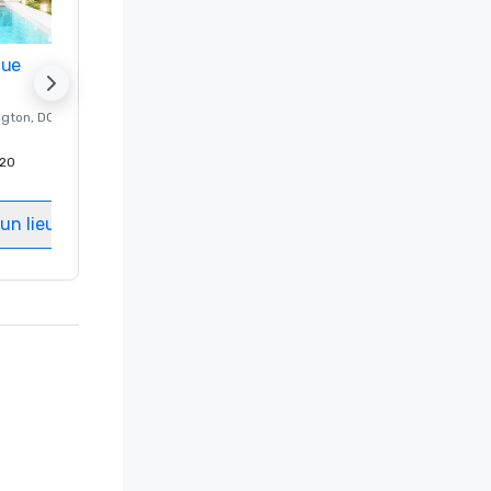
nue
Promote your venue
ngton
, DC
Hôtel de luxe à
Washington
, DC
20
Chambres d'invités
:
237
Salles de réunion
:
8
un lieu
Sélectionnez un lieu