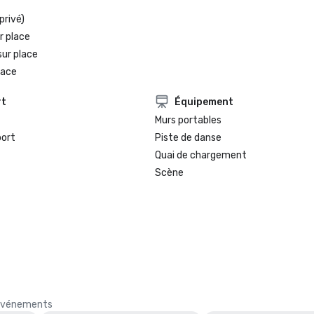
privé)
r place
sur place
lace
rt
Équipement
Murs portables
port
Piste de danse
Quai de chargement
Scène
s événements