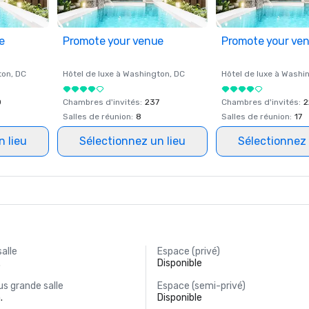
e
Promote your venue
Promote your ve
ton
, DC
Hôtel de luxe à
Washington
, DC
Hôtel de luxe à
Washi
0
Chambres d'invités
:
237
Chambres d'invités
:
2
Salles de réunion
:
8
Salles de réunion
:
17
n lieu
Sélectionnez un lieu
Sélectionnez 
salle
Espace (privé)
.
Disponible
s grande salle
Espace (semi-privé)
.
Disponible