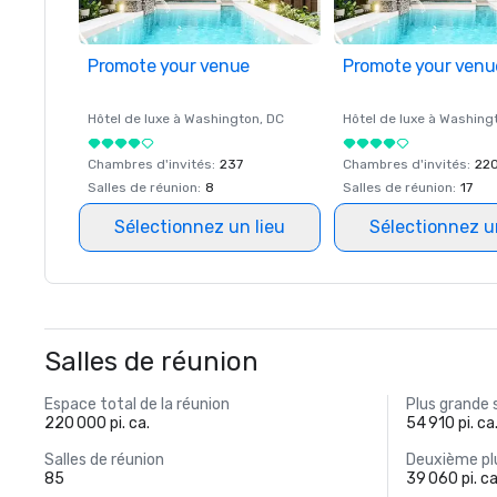
Promote your venue
Promote your venu
Hôtel de luxe à
Washington
, DC
Hôtel de luxe à
Washing
Chambres d'invités
:
237
Chambres d'invités
:
22
Salles de réunion
:
8
Salles de réunion
:
17
Sélectionnez un lieu
Sélectionnez u
Salles de réunion
Espace total de la réunion
Plus grande 
220 000 pi. ca.
54 910 pi. ca
Salles de réunion
Deuxième plu
85
39 060 pi. ca