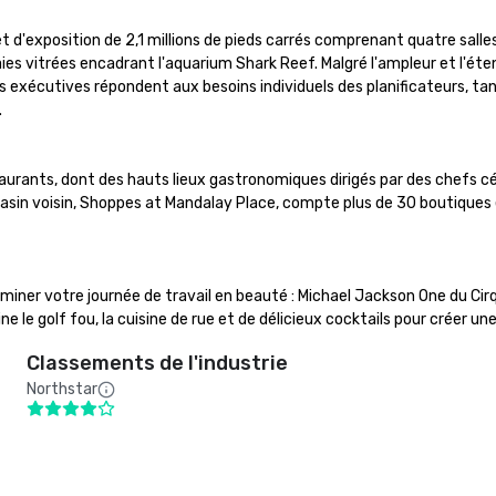
'exposition de 2,1 millions de pieds carrés comprenant quatre salles de
aies vitrées encadrant l'aquarium Shark Reef. Malgré l'ampleur et l'éten
s exécutives répondent aux besoins individuels des planificateurs, t


rants, dont des hauts lieux gastronomiques dirigés par des chefs cél
sin voisin, Shoppes at Mandalay Place, compte plus de 30 boutiques e
iner votre journée de travail en beauté : Michael Jackson One du Cirq
e le golf fou, la cuisine de rue et de délicieux cocktails pour créer 
Classements de l'industrie
Northstar