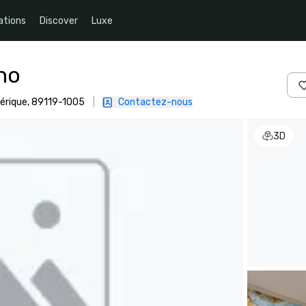
ations
Discover
Luxe
no
mérique, 89119-1005
|
Contactez-nous
3D