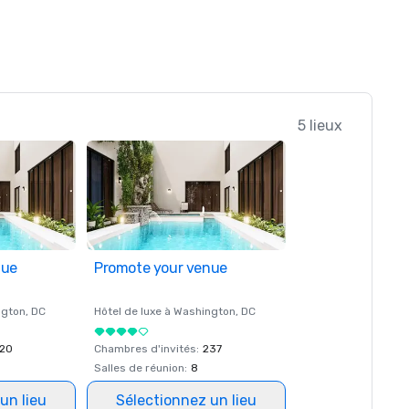
5 lieux
nue
Promote your venue
ngton
, DC
Hôtel de luxe à
Washington
, DC
20
Chambres d'invités
:
237
Salles de réunion
:
8
un lieu
Sélectionnez un lieu