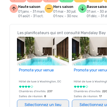
Haute saison
Hors saison
Basse sais
01 janv. - 31 mars
01 mai - 30 juil.
01 avr. - 30 a
01 août - 31 oct.
01 nov. - 30 nov.
01 déc. - 31 d
Les planificateurs qui ont consulté Mandalay Bay
Promote your venue
Promote your venu
Hôtel de luxe à
Washington
, DC
Hôtel de luxe à
Washing
Chambres d'invités
:
237
Chambres d'invités
:
22
Salles de réunion
:
8
Salles de réunion
:
17
Sélectionnez un lieu
Sélectionnez u