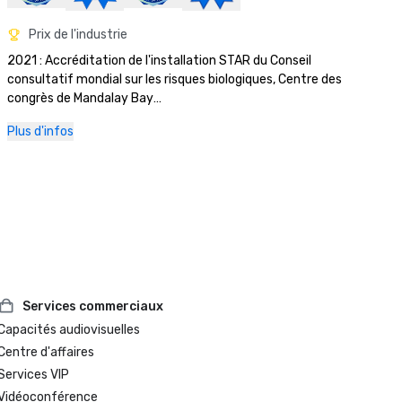
Prix de l'industrie
2021 : Accréditation de l'installation STAR du Conseil 
consultatif mondial sur les risques biologiques, Centre des 
congrès de Mandalay Bay

2018 : Prix Platinum Choice, Smart Meetings

Plus d'infos
2018 : Best Of Award, Meetings Today

2017 : Platinum Choice Award, Smart Meetings

2017 : Meilleur hôtel de centre de congrès, Smart Meetings

2016 : Meilleur hôtel de centre de congrès, Smart Meetings

2016 : Gold Key Award, réunions et conventions

2016 : Pinnacle Award de la meilleure propriété de jeu, des 
réunions réussies

2016 : Best of Award, Meetings Today
Services commerciaux
Capacités audiovisuelles
Centre d'affaires
Services VIP
Vidéoconférence