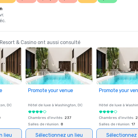
on
vr.
éc.
 Resort & Casino ont aussi consulté
e
Promote your venue
Promote your ve
ton
, DC
Hôtel de luxe à
Washington
, DC
Hôtel de luxe à
Washi
0
Chambres d'invités
:
237
Chambres d'invités
:
2
Salles de réunion
:
8
Salles de réunion
:
17
n lieu
Sélectionnez un lieu
Sélectionnez 