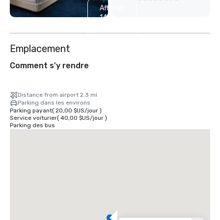
Afficher
14
autres
Emplacement
Comment s'y rendre
Distance from airport 2.3 mi
Parking dans les environs
Parking payant
(
20,00 $US
/
jour
)
Service voiturier
(
40,00 $US
/
jour
)
Parking des bus