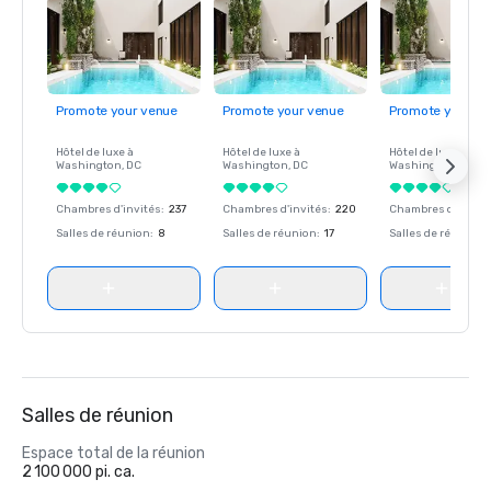
Promote your venue
Promote your venue
Promote your ve
Hôtel de luxe à
Hôtel de luxe à
Hôtel de luxe à
Washington
, DC
Washington
, DC
Washington
, DC
Chambres d'invités
:
237
Chambres d'invités
:
220
Chambres d'invité
Salles de réunion
:
8
Salles de réunion
:
17
Salles de réunion
:
Salles de réunion
Espace total de la réunion
2 100 000 pi. ca.