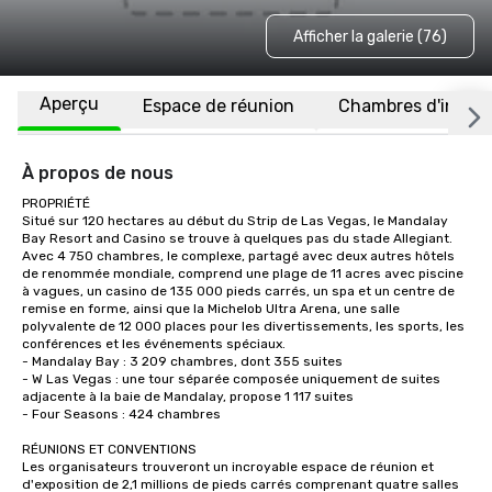
Afficher la galerie (76)
Aperçu
Espace de réunion
Chambres d'invité
À propos de nous
PROPRIÉTÉ

Situé sur 120 hectares au début du Strip de Las Vegas, le Mandalay 
Bay Resort and Casino se trouve à quelques pas du stade Allegiant. 
Avec 4 750 chambres, le complexe, partagé avec deux autres hôtels 
de renommée mondiale, comprend une plage de 11 acres avec piscine 
à vagues, un casino de 135 000 pieds carrés, un spa et un centre de 
remise en forme, ainsi que la Michelob Ultra Arena, une salle 
polyvalente de 12 000 places pour les divertissements, les sports, les 
conférences et les événements spéciaux. 

- Mandalay Bay : 3 209 chambres, dont 355 suites

- W Las Vegas : une tour séparée composée uniquement de suites 
adjacente à la baie de Mandalay, propose 1 117 suites

- Four Seasons : 424 chambres

RÉUNIONS ET CONVENTIONS

Les organisateurs trouveront un incroyable espace de réunion et 
d'exposition de 2,1 millions de pieds carrés comprenant quatre salles 