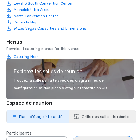
Level 3 South Convention Center
Michelob Ultra Arena
North Convention Center
Property Map
W Las Vegas Capacities and Dimensions
Menus
Download catering menus for this venue.
Catering Menu
Explorez les salles de réunion
Trouvez la salle parfaite avec des diagrammes de
configuration et des plans d’étage interactifs en 3D.
Espace de réunion
Plans d'étage interactifs
Grille des salles de réunion
Participants