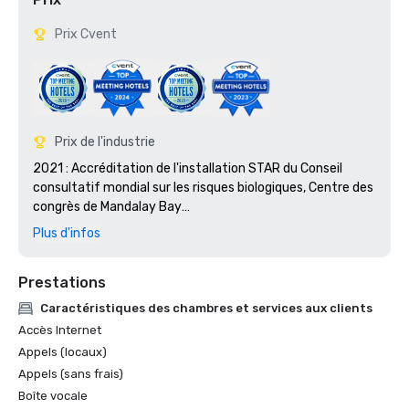
Prix Cvent
Prix de l'industrie
2021 : Accréditation de l'installation STAR du Conseil 
consultatif mondial sur les risques biologiques, Centre des 
congrès de Mandalay Bay

2018 : Prix Platinum Choice, Smart Meetings

Plus d'infos
2018 : Best Of Award, Meetings Today

2017 : Platinum Choice Award, Smart Meetings

Prestations
2017 : Meilleur hôtel de centre de congrès, Smart Meetings

2016 : Meilleur hôtel de centre de congrès, Smart 
Caractéristiques des chambres et services aux clients
Meetings

Accès Internet
2016 : Gold Key Award, réunions et conventions

Appels (locaux)
2016 : Pinnacle Award de la meilleure propriété de jeu, des 
Appels (sans frais)
réunions réussies

Boîte vocale
2016 : Best of Award, Meetings Today