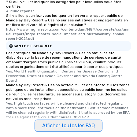
? Si oui, veuillez indiquer les catégories pour lesquelles vous êtes
certifiés :
Aucune réponse.
S'il y a lieu, pourriez-vous indiquer un lien vers le rapport public de
Mandalay Bay Resort & Casino sur ses initiatives et engagements en
matière de diversité, d'équité et d'inclusion ?
https://www.mgmresorts.com/content/dam/MGM/corporate/csr/ann
ual-report/mgm-resorts-social-impact-and-sustainability-annual-
report-2021.pdf
SANTÉ ET SÉCURITÉ
Les pratiques du Mandalay Bay Resort & Casino ont-elles été
élaborées sur la base de recommandations de services de santé
émanant d'organismes publics ou privés ? Si oui, veuillez indiquer
quelles organisations ont été utilisées pour élaborer ces pratiques.
Yes, World Health Organization, Centers for Disease Control and 
Prevention, State of Nevada Governor and Nevada Gaming Control 
Board
Mandalay Bay Resort & Casino nettoie-t-il et désinfecte-t-il les zones
publiques et les installations accessibles au public (comme les salles
de réunion, les restaurants, les ascenseurs, etc.) Si oui, décrivez les
nouvelles mesures prises.
Yes, High touch surfaces will be cleaned and disinfected regularly, 
with a more frequent focus on the bathrooms. Self-service machines 
will be cleaned regularly with disinfectant that is approved by the EPA 
for use against the virus that causes COVID-19.
Afficher toutes les FAQ