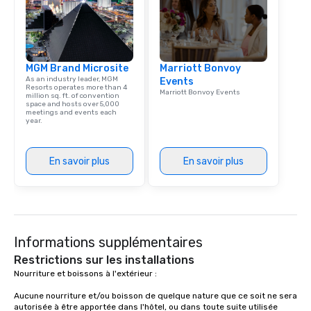
MGM Brand Microsite
Marriott Bonvoy
As an industry leader, MGM
Events
Resorts operates more than 4
Marriott Bonvoy Events
million sq. ft. of convention
space and hosts over 5,000
meetings and events each
year.
En savoir plus
En savoir plus
Informations supplémentaires
Restrictions sur les installations
Nourriture et boissons à l'extérieur :

Aucune nourriture et/ou boisson de quelque nature que ce soit ne sera 
autorisée à être apportée dans l'hôtel, ou dans toute suite utilisée 