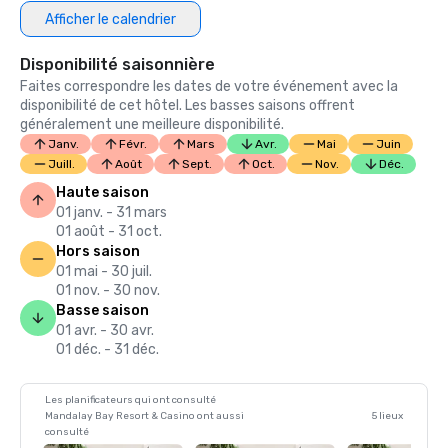
Afficher le calendrier
Disponibilité saisonnière
Faites correspondre les dates de votre événement avec la
disponibilité de cet hôtel. Les basses saisons offrent
généralement une meilleure disponibilité.
Janv.
Févr.
Mars
Avr.
Mai
Juin
Juill.
Août
Sept.
Oct.
Nov.
Déc.
Haute saison
01 janv. - 31 mars
01 août - 31 oct.
Hors saison
01 mai - 30 juil.
01 nov. - 30 nov.
Basse saison
01 avr. - 30 avr.
01 déc. - 31 déc.
Les planificateurs qui ont consulté
Mandalay Bay Resort & Casino ont aussi
5 lieux
consulté