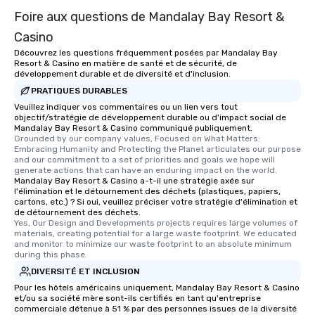
Foire aux questions de Mandalay Bay Resort &
Casino
Découvrez les questions fréquemment posées par Mandalay Bay
Resort & Casino en matière de santé et de sécurité, de
développement durable et de diversité et d'inclusion.
PRATIQUES DURABLES
Veuillez indiquer vos commentaires ou un lien vers tout
objectif/stratégie de développement durable ou d'impact social de
Mandalay Bay Resort & Casino communiqué publiquement.
Grounded by our company values, Focused on What Matters: 
Embracing Humanity and Protecting the Planet articulates our purpose 
and our commitment to a set of priorities and goals we hope will 
generate actions that can have an enduring impact on the world.
Mandalay Bay Resort & Casino a-t-il une stratégie axée sur
l'élimination et le détournement des déchets (plastiques, papiers,
cartons, etc.) ? Si oui, veuillez préciser votre stratégie d'élimination et
de détournement des déchets.
Yes, Our Design and Developments projects requires large volumes of 
materials, creating potential for a large waste footprint. We educated 
and monitor to minimize our waste footprint to an absolute minimum 
during this phase.
DIVERSITÉ ET INCLUSION
Pour les hôtels américains uniquement, Mandalay Bay Resort & Casino
et/ou sa société mère sont-ils certifiés en tant qu'entreprise
commerciale détenue à 51 % par des personnes issues de la diversité