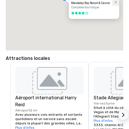
Mandalay Bay Resort & Casino
Complexe touristique
4 sur 5
Attractions locales
Aéroport international Harry
Stade Allegiant
Vie nocturne
Reid
Situé à côté du célèbr
Aéroport
2 mi
Vegas et de Mandalay 
Avec plusieurs vols entrants et sortants 
l'Allegiant Stadium es
quotidiens et un service sans escale 
mondiale pour les év
Plus d'infos
depuis la plupart des grandes villes, Las 
soulignée par l'arrivé
3333, chemin Al Davi
Vegas est facile pour votre temps et 
Plus d'infos