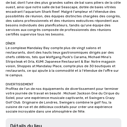
de bal, dont l'une des plus grandes salles de bal sans piliers de la côte 
ouest, ainsi que notre salle de bal Seascape, dotée de baies vitrées 
encadrant l'aquarium Shark Reef. Malgré l'ampleur et l'étendue des 
possibilités de réunion, des équipes distinctes chargées des congrès, 
des salons professionnels et des réunions exécutives répondent aux 
besoins individuels des planificateurs, tandis qu'une équipe des 
services aux congrès composée de professionnels des réunions 
certifiés supervise tous les besoins.

DÎNER

Le complexe Mandalay Bay compte plus de vingt salons et 
restaurants, dont des hauts lieux gastronomiques dirigés par des 
chefs célèbres, tels que Wolfgang Puck's Carama, Michael Mina's 
Stripsteak et Orla, KUMI Japanese Restaurant & Bar. Notre magasin 
voisin, Shoppes at Mandalay Place, compte plus de 30 boutiques et 
restaurants, ce qui ajoute à la commodité et à l'étendue de l'offre sur 
le campus.

DIVERTISSEMENT

Profitez de l'un de nos équipements de divertissement pour terminer 
votre journée de travail en beauté : Michael Jackson One du Cirque du 
Soleil, pour une expérience musicale captivante, et Swingers Crazy 
Golf Club. Originaire de Londres, Swingers combine le golf fou, la 
cuisine de rue et de délicieux cocktails pour créer une expérience 
sociale incroyable dans une atmosphère de fête.
Détails du lieu