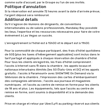
comme suite d'accueil, par le Groupe ou l'un de ses invités.
Politique d'annulation
Si la réservation est annulée 72 heures avant la date d'arrivée prévue, 
l'argent déposé sera remboursé.
Additional details
Qu'il s'agisse de réunions de dirigeants, de conventions 
internationales ou de salons professionnels, Mandalay Bay possède 
les lieux, l'expertise et les ressources nécessaires pour faire de votre 
événement à Las Vegas un succès.

L'enregistrement à l'hôtel est à 15h00 et le départ est à 11h00.

Pour la commodité de chaque participant, des frais d'hôtel quotidiens 
de 50$ (plus les taxes d'hébergement applicables) sont inclus dans le 
tarif partagé et appliqués à chaque réservation de chambre d'hôtel. 
Pour tous les clients enregistrés, les frais d'hôtel comprennent : 
l'accès à Internet sans fil dans la chambre ; les appels locaux et 
nationaux interurbains illimités (les 50 États-Unis et DC) et les appels 
gratuits ; l'accès à Paramount+ avec SHOWTIME On Demand via la 
télévision de la chambre ; l'impression des cartes d'embarquement 
des compagnies aériennes ; l'accès aux journaux et magazines 
numériques ; et l'accès au centre de remise en forme pour les clients 
de 18 ans et plus. Les équipements, tels que l'accès au centre de 
remise en forme, sont soumis à disponibilité et à la demande des 
clients.

Prise en charge et retour par Uber/Lyft au parking réservé aux clients 