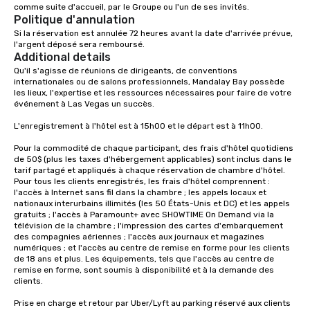
comme suite d'accueil, par le Groupe ou l'un de ses invités.
Politique d'annulation
Si la réservation est annulée 72 heures avant la date d'arrivée prévue, 
l'argent déposé sera remboursé.
Additional details
Qu'il s'agisse de réunions de dirigeants, de conventions 
internationales ou de salons professionnels, Mandalay Bay possède 
les lieux, l'expertise et les ressources nécessaires pour faire de votre 
événement à Las Vegas un succès.

L'enregistrement à l'hôtel est à 15h00 et le départ est à 11h00.

Pour la commodité de chaque participant, des frais d'hôtel quotidiens 
de 50$ (plus les taxes d'hébergement applicables) sont inclus dans le 
tarif partagé et appliqués à chaque réservation de chambre d'hôtel. 
Pour tous les clients enregistrés, les frais d'hôtel comprennent : 
l'accès à Internet sans fil dans la chambre ; les appels locaux et 
nationaux interurbains illimités (les 50 États-Unis et DC) et les appels 
gratuits ; l'accès à Paramount+ avec SHOWTIME On Demand via la 
télévision de la chambre ; l'impression des cartes d'embarquement 
des compagnies aériennes ; l'accès aux journaux et magazines 
numériques ; et l'accès au centre de remise en forme pour les clients 
de 18 ans et plus. Les équipements, tels que l'accès au centre de 
remise en forme, sont soumis à disponibilité et à la demande des 
clients.

Prise en charge et retour par Uber/Lyft au parking réservé aux clients 