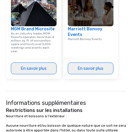
MGM Brand Microsite
Marriott Bonvoy
As an industry leader, MGM
Events
Resorts operates more than 4
Marriott Bonvoy Events
million sq. ft. of convention
space and hosts over 5,000
meetings and events each
year.
En savoir plus
En savoir plus
Informations supplémentaires
Restrictions sur les installations
Nourriture et boissons à l'extérieur :

Aucune nourriture et/ou boisson de quelque nature que ce soit ne sera 
autorisée à être apportée dans l'hôtel, ou dans toute suite utilisée 