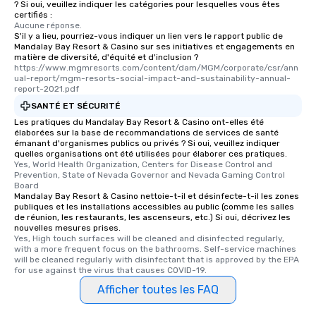
? Si oui, veuillez indiquer les catégories pour lesquelles vous êtes
certifiés :
Aucune réponse.
S'il y a lieu, pourriez-vous indiquer un lien vers le rapport public de
Mandalay Bay Resort & Casino sur ses initiatives et engagements en
matière de diversité, d'équité et d'inclusion ?
https://www.mgmresorts.com/content/dam/MGM/corporate/csr/ann
ual-report/mgm-resorts-social-impact-and-sustainability-annual-
report-2021.pdf
SANTÉ ET SÉCURITÉ
Les pratiques du Mandalay Bay Resort & Casino ont-elles été
élaborées sur la base de recommandations de services de santé
émanant d'organismes publics ou privés ? Si oui, veuillez indiquer
quelles organisations ont été utilisées pour élaborer ces pratiques.
Yes, World Health Organization, Centers for Disease Control and 
Prevention, State of Nevada Governor and Nevada Gaming Control 
Board
Mandalay Bay Resort & Casino nettoie-t-il et désinfecte-t-il les zones
publiques et les installations accessibles au public (comme les salles
de réunion, les restaurants, les ascenseurs, etc.) Si oui, décrivez les
nouvelles mesures prises.
Yes, High touch surfaces will be cleaned and disinfected regularly, 
with a more frequent focus on the bathrooms. Self-service machines 
will be cleaned regularly with disinfectant that is approved by the EPA 
for use against the virus that causes COVID-19.
Afficher toutes les FAQ