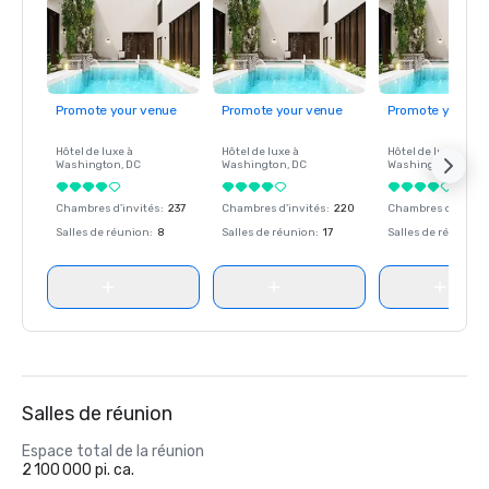
Promote your venue
Promote your venue
Promote your ve
Hôtel de luxe à
Hôtel de luxe à
Hôtel de luxe à
Washington
, DC
Washington
, DC
Washington
, DC
Chambres d'invités
:
237
Chambres d'invités
:
220
Chambres d'invité
Salles de réunion
:
8
Salles de réunion
:
17
Salles de réunion
:
Salles de réunion
Espace total de la réunion
2 100 000 pi. ca.