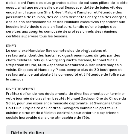
de bal, dont l'une des plus grandes salles de bal sans piliers de la côte 
ouest, ainsi que notre salle de bal Seascape, dotée de baies vitrées 
encadrant l'aquarium Shark Reef. Malgré l'ampleur et l'étendue des 
possibilités de réunion, des équipes distinctes chargées des congrès, 
des salons professionnels et des réunions exécutives répondent aux 
besoins individuels des planificateurs, tandis qu'une équipe des 
services aux congrès composée de professionnels des réunions 
certifiés supervise tous les besoins.

DÎNER

Le complexe Mandalay Bay compte plus de vingt salons et 
restaurants, dont des hauts lieux gastronomiques dirigés par des 
chefs célèbres, tels que Wolfgang Puck's Carama, Michael Mina's 
Stripsteak et Orla, KUMI Japanese Restaurant & Bar. Notre magasin 
voisin, Shoppes at Mandalay Place, compte plus de 30 boutiques et 
restaurants, ce qui ajoute à la commodité et à l'étendue de l'offre sur 
le campus.

DIVERTISSEMENT

Profitez de l'un de nos équipements de divertissement pour terminer 
votre journée de travail en beauté : Michael Jackson One du Cirque du 
Soleil, pour une expérience musicale captivante, et Swingers Crazy 
Golf Club. Originaire de Londres, Swingers combine le golf fou, la 
cuisine de rue et de délicieux cocktails pour créer une expérience 
sociale incroyable dans une atmosphère de fête.
Détails du lieu