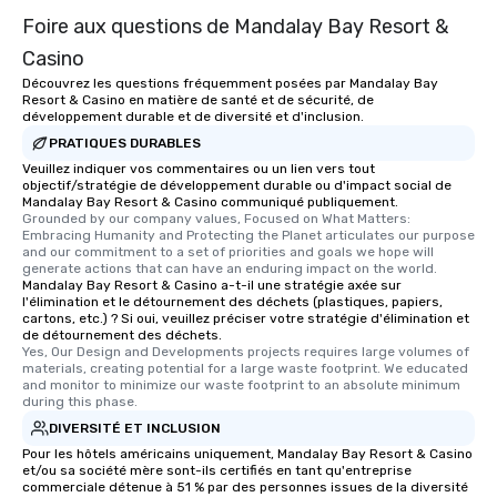
Foire aux questions de Mandalay Bay Resort &
Casino
Découvrez les questions fréquemment posées par Mandalay Bay
Resort & Casino en matière de santé et de sécurité, de
développement durable et de diversité et d'inclusion.
PRATIQUES DURABLES
Veuillez indiquer vos commentaires ou un lien vers tout
objectif/stratégie de développement durable ou d'impact social de
Mandalay Bay Resort & Casino communiqué publiquement.
Grounded by our company values, Focused on What Matters: 
Embracing Humanity and Protecting the Planet articulates our purpose 
and our commitment to a set of priorities and goals we hope will 
generate actions that can have an enduring impact on the world.
Mandalay Bay Resort & Casino a-t-il une stratégie axée sur
l'élimination et le détournement des déchets (plastiques, papiers,
cartons, etc.) ? Si oui, veuillez préciser votre stratégie d'élimination et
de détournement des déchets.
Yes, Our Design and Developments projects requires large volumes of 
materials, creating potential for a large waste footprint. We educated 
and monitor to minimize our waste footprint to an absolute minimum 
during this phase.
DIVERSITÉ ET INCLUSION
Pour les hôtels américains uniquement, Mandalay Bay Resort & Casino
et/ou sa société mère sont-ils certifiés en tant qu'entreprise
commerciale détenue à 51 % par des personnes issues de la diversité