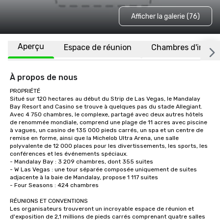
Afficher la galerie (76)
Aperçu
Espace de réunion
Chambres d'invité
À propos de nous
PROPRIÉTÉ

Situé sur 120 hectares au début du Strip de Las Vegas, le Mandalay 
Bay Resort and Casino se trouve à quelques pas du stade Allegiant. 
Avec 4 750 chambres, le complexe, partagé avec deux autres hôtels 
de renommée mondiale, comprend une plage de 11 acres avec piscine 
à vagues, un casino de 135 000 pieds carrés, un spa et un centre de 
remise en forme, ainsi que la Michelob Ultra Arena, une salle 
polyvalente de 12 000 places pour les divertissements, les sports, les 
conférences et les événements spéciaux. 

- Mandalay Bay : 3 209 chambres, dont 355 suites

- W Las Vegas : une tour séparée composée uniquement de suites 
adjacente à la baie de Mandalay, propose 1 117 suites

- Four Seasons : 424 chambres

RÉUNIONS ET CONVENTIONS

Les organisateurs trouveront un incroyable espace de réunion et 
d'exposition de 2,1 millions de pieds carrés comprenant quatre salles 