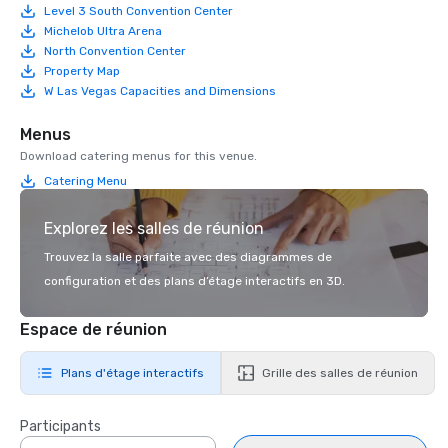
Level 3 South Convention Center
Michelob Ultra Arena
North Convention Center
Property Map
W Las Vegas Capacities and Dimensions
Menus
Download catering menus for this venue.
Catering Menu
Explorez les salles de réunion
Trouvez la salle parfaite avec des diagrammes de
configuration et des plans d’étage interactifs en 3D.
Espace de réunion
Plans d'étage interactifs
Grille des salles de réunion
Participants