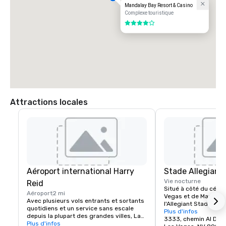
Mandalay Bay Resort & Casino
Complexe touristique
4 sur 5
Attractions locales
Aéroport international Harry
Stade Allegiant
Vie nocturne
Reid
Situé à côté du célèbr
Aéroport
2 mi
Vegas et de Mandalay 
Avec plusieurs vols entrants et sortants 
l'Allegiant Stadium es
quotidiens et un service sans escale 
mondiale pour les év
Plus d'infos
depuis la plupart des grandes villes, Las 
soulignée par l'arrivé
3333, chemin Al Davi
Vegas est facile pour votre temps et 
Plus d'infos