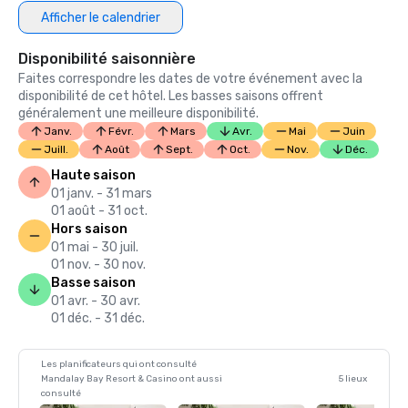
Afficher le calendrier
Disponibilité saisonnière
Faites correspondre les dates de votre événement avec la
disponibilité de cet hôtel. Les basses saisons offrent
généralement une meilleure disponibilité.
Janv.
Févr.
Mars
Avr.
Mai
Juin
Juill.
Août
Sept.
Oct.
Nov.
Déc.
Haute saison
01 janv. - 31 mars
01 août - 31 oct.
Hors saison
01 mai - 30 juil.
01 nov. - 30 nov.
Basse saison
01 avr. - 30 avr.
01 déc. - 31 déc.
Les planificateurs qui ont consulté
Mandalay Bay Resort & Casino ont aussi
5 lieux
consulté