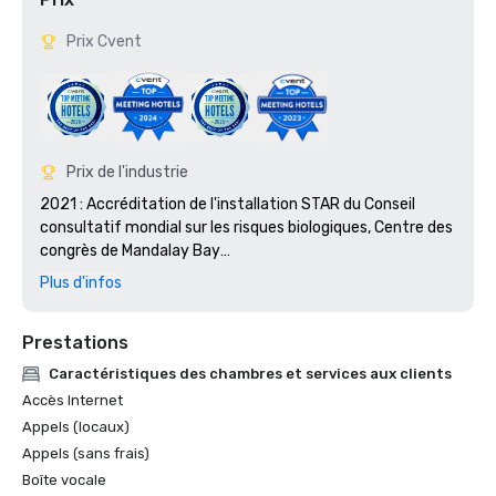
Prix Cvent
Prix de l'industrie
2021 : Accréditation de l'installation STAR du Conseil 
consultatif mondial sur les risques biologiques, Centre des 
congrès de Mandalay Bay

2018 : Prix Platinum Choice, Smart Meetings

Plus d'infos
2018 : Best Of Award, Meetings Today

2017 : Platinum Choice Award, Smart Meetings

Prestations
2017 : Meilleur hôtel de centre de congrès, Smart Meetings

2016 : Meilleur hôtel de centre de congrès, Smart 
Caractéristiques des chambres et services aux clients
Meetings

Accès Internet
2016 : Gold Key Award, réunions et conventions

Appels (locaux)
2016 : Pinnacle Award de la meilleure propriété de jeu, des 
Appels (sans frais)
réunions réussies

Boîte vocale
2016 : Best of Award, Meetings Today