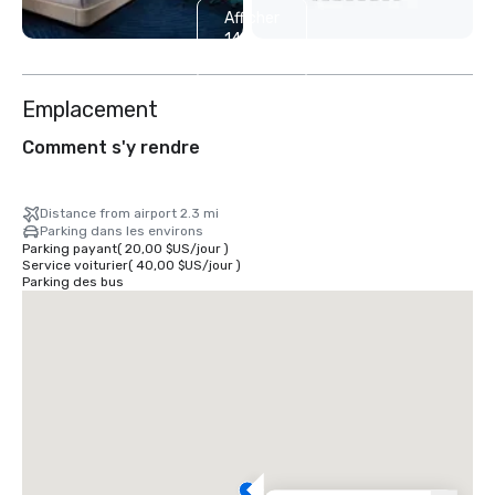
Afficher
14
autres
Emplacement
Comment s'y rendre
Distance from airport 2.3 mi
Parking dans les environs
Parking payant
(
20,00 $US
/
jour
)
Service voiturier
(
40,00 $US
/
jour
)
Parking des bus