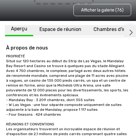
Afficher la galerie (76)
Aperçu
Espace de réunion
Chambres d'invité
À propos de nous
PROPRIÉTÉ

Situé sur 120 hectares au début du Strip de Las Vegas, le Mandalay 
Bay Resort and Casino se trouve à quelques pas du stade Allegiant. 
Avec 4 750 chambres, le complexe, partagé avec deux autres hôtels 
de renommée mondiale, comprend une plage de 11 acres avec piscine 
à vagues, un casino de 135 000 pieds carrés, un spa et un centre de 
remise en forme, ainsi que la Michelob Ultra Arena, une salle 
polyvalente de 12 000 places pour les divertissements, les sports, les 
conférences et les événements spéciaux. 

- Mandalay Bay : 3 209 chambres, dont 355 suites

- W Las Vegas : une tour séparée composée uniquement de suites 
adjacente à la baie de Mandalay, propose 1 117 suites

- Four Seasons : 424 chambres

RÉUNIONS ET CONVENTIONS

Les organisateurs trouveront un incroyable espace de réunion et 
d'exposition de 2,1 millions de pieds carrés comprenant quatre salles 