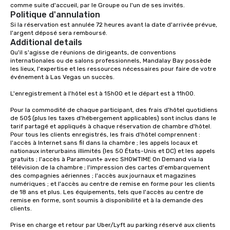
comme suite d'accueil, par le Groupe ou l'un de ses invités.
Politique d'annulation
Si la réservation est annulée 72 heures avant la date d'arrivée prévue, 
l'argent déposé sera remboursé.
Additional details
Qu'il s'agisse de réunions de dirigeants, de conventions 
internationales ou de salons professionnels, Mandalay Bay possède 
les lieux, l'expertise et les ressources nécessaires pour faire de votre 
événement à Las Vegas un succès.

L'enregistrement à l'hôtel est à 15h00 et le départ est à 11h00.

Pour la commodité de chaque participant, des frais d'hôtel quotidiens 
de 50$ (plus les taxes d'hébergement applicables) sont inclus dans le 
tarif partagé et appliqués à chaque réservation de chambre d'hôtel. 
Pour tous les clients enregistrés, les frais d'hôtel comprennent : 
l'accès à Internet sans fil dans la chambre ; les appels locaux et 
nationaux interurbains illimités (les 50 États-Unis et DC) et les appels 
gratuits ; l'accès à Paramount+ avec SHOWTIME On Demand via la 
télévision de la chambre ; l'impression des cartes d'embarquement 
des compagnies aériennes ; l'accès aux journaux et magazines 
numériques ; et l'accès au centre de remise en forme pour les clients 
de 18 ans et plus. Les équipements, tels que l'accès au centre de 
remise en forme, sont soumis à disponibilité et à la demande des 
clients.

Prise en charge et retour par Uber/Lyft au parking réservé aux clients 