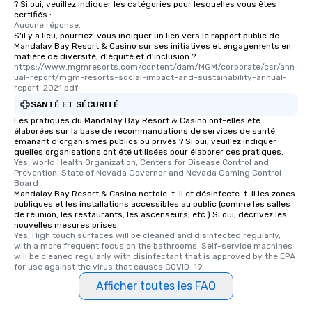
? Si oui, veuillez indiquer les catégories pour lesquelles vous êtes
certifiés :
Aucune réponse.
S'il y a lieu, pourriez-vous indiquer un lien vers le rapport public de
Mandalay Bay Resort & Casino sur ses initiatives et engagements en
matière de diversité, d'équité et d'inclusion ?
https://www.mgmresorts.com/content/dam/MGM/corporate/csr/ann
ual-report/mgm-resorts-social-impact-and-sustainability-annual-
report-2021.pdf
SANTÉ ET SÉCURITÉ
Les pratiques du Mandalay Bay Resort & Casino ont-elles été
élaborées sur la base de recommandations de services de santé
émanant d'organismes publics ou privés ? Si oui, veuillez indiquer
quelles organisations ont été utilisées pour élaborer ces pratiques.
Yes, World Health Organization, Centers for Disease Control and 
Prevention, State of Nevada Governor and Nevada Gaming Control 
Board
Mandalay Bay Resort & Casino nettoie-t-il et désinfecte-t-il les zones
publiques et les installations accessibles au public (comme les salles
de réunion, les restaurants, les ascenseurs, etc.) Si oui, décrivez les
nouvelles mesures prises.
Yes, High touch surfaces will be cleaned and disinfected regularly, 
with a more frequent focus on the bathrooms. Self-service machines 
will be cleaned regularly with disinfectant that is approved by the EPA 
for use against the virus that causes COVID-19.
Afficher toutes les FAQ