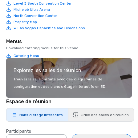
Level 3 South Convention Center
Michelob Ultra Arena
North Convention Center
Property Map
W Las Vegas Capacities and Dimensions
Menus
Download catering menus for this venue.
Catering Menu
Explorez les salles de réunion
Trouvez la salle parfaite avec des diagrammes de
configuration et des plans d’étage interactifs en 3D.
Espace de réunion
Plans d'étage interactifs
Grille des salles de réunion
Participants