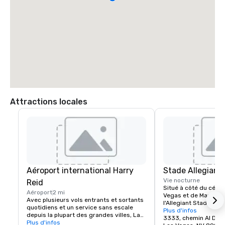
Attractions locales
Aéroport international Harry
Stade Allegiant
Vie nocturne
Reid
Situé à côté du célèbr
Aéroport
2 mi
Vegas et de Mandalay 
Avec plusieurs vols entrants et sortants 
l'Allegiant Stadium es
quotidiens et un service sans escale 
mondiale pour les év
Plus d'infos
depuis la plupart des grandes villes, Las 
soulignée par l'arrivé
3333, chemin Al Davi
Vegas est facile pour votre temps et 
Plus d'infos