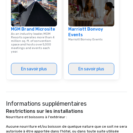
MGM Brand Microsite
Marriott Bonvoy
As an industry leader, MGM
Events
Resorts operates more than 4
Marriott Bonvoy Events
million sq. ft. of convention
space and hosts over 5,000
meetings and events each
year.
En savoir plus
En savoir plus
Informations supplémentaires
Restrictions sur les installations
Nourriture et boissons à l'extérieur :

Aucune nourriture et/ou boisson de quelque nature que ce soit ne sera 
autorisée à être apportée dans l'hôtel, ou dans toute suite utilisée 