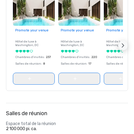
Promote your venue
Promote your venue
Promote your ve
Hôtel de luxe à
Hôtel de luxe à
Hôtel de luxe à
Washington
, DC
Washington
, DC
Washington
, DC
Chambres d'invités
:
237
Chambres d'invités
:
220
Chambres d'invité
Salles de réunion
:
8
Salles de réunion
:
17
Salles de réunion
:
Salles de réunion
Espace total de la réunion
2 100 000 pi. ca.