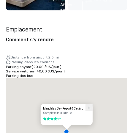
Afficher
14
autres
Emplacement
Comment s'y rendre
Distance from airport 2.3 mi
Parking dans les environs
Parking payant
(
20,00 $US
/
jour
)
Service voiturier
(
40,00 $US
/
jour
)
Parking des bus
Mandalay Bay Resort & Casino
Complexe touristique
4 sur 5