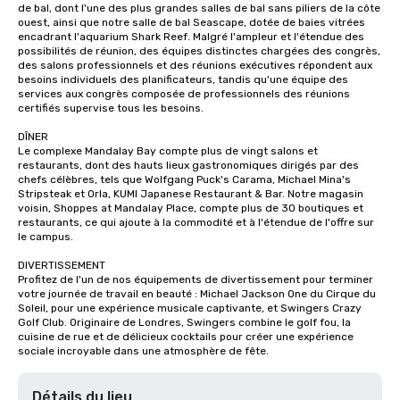
de bal, dont l'une des plus grandes salles de bal sans piliers de la côte 
ouest, ainsi que notre salle de bal Seascape, dotée de baies vitrées 
encadrant l'aquarium Shark Reef. Malgré l'ampleur et l'étendue des 
possibilités de réunion, des équipes distinctes chargées des congrès, 
des salons professionnels et des réunions exécutives répondent aux 
besoins individuels des planificateurs, tandis qu'une équipe des 
services aux congrès composée de professionnels des réunions 
certifiés supervise tous les besoins.

DÎNER

Le complexe Mandalay Bay compte plus de vingt salons et 
restaurants, dont des hauts lieux gastronomiques dirigés par des 
chefs célèbres, tels que Wolfgang Puck's Carama, Michael Mina's 
Stripsteak et Orla, KUMI Japanese Restaurant & Bar. Notre magasin 
voisin, Shoppes at Mandalay Place, compte plus de 30 boutiques et 
restaurants, ce qui ajoute à la commodité et à l'étendue de l'offre sur 
le campus.

DIVERTISSEMENT

Profitez de l'un de nos équipements de divertissement pour terminer 
votre journée de travail en beauté : Michael Jackson One du Cirque du 
Soleil, pour une expérience musicale captivante, et Swingers Crazy 
Golf Club. Originaire de Londres, Swingers combine le golf fou, la 
cuisine de rue et de délicieux cocktails pour créer une expérience 
sociale incroyable dans une atmosphère de fête.
Détails du lieu