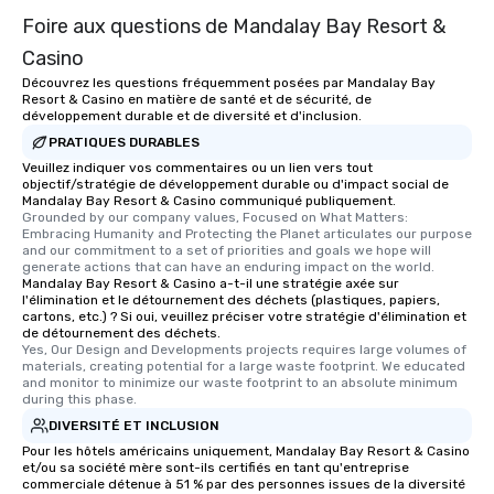
Foire aux questions de Mandalay Bay Resort &
Casino
Découvrez les questions fréquemment posées par Mandalay Bay
Resort & Casino en matière de santé et de sécurité, de
développement durable et de diversité et d'inclusion.
PRATIQUES DURABLES
Veuillez indiquer vos commentaires ou un lien vers tout
objectif/stratégie de développement durable ou d'impact social de
Mandalay Bay Resort & Casino communiqué publiquement.
Grounded by our company values, Focused on What Matters: 
Embracing Humanity and Protecting the Planet articulates our purpose 
and our commitment to a set of priorities and goals we hope will 
generate actions that can have an enduring impact on the world.
Mandalay Bay Resort & Casino a-t-il une stratégie axée sur
l'élimination et le détournement des déchets (plastiques, papiers,
cartons, etc.) ? Si oui, veuillez préciser votre stratégie d'élimination et
de détournement des déchets.
Yes, Our Design and Developments projects requires large volumes of 
materials, creating potential for a large waste footprint. We educated 
and monitor to minimize our waste footprint to an absolute minimum 
during this phase.
DIVERSITÉ ET INCLUSION
Pour les hôtels américains uniquement, Mandalay Bay Resort & Casino
et/ou sa société mère sont-ils certifiés en tant qu'entreprise
commerciale détenue à 51 % par des personnes issues de la diversité