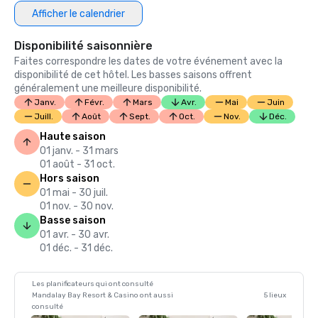
Afficher le calendrier
Disponibilité saisonnière
Faites correspondre les dates de votre événement avec la
disponibilité de cet hôtel. Les basses saisons offrent
généralement une meilleure disponibilité.
Janv.
Févr.
Mars
Avr.
Mai
Juin
Juill.
Août
Sept.
Oct.
Nov.
Déc.
Haute saison
01 janv. - 31 mars
01 août - 31 oct.
Hors saison
01 mai - 30 juil.
01 nov. - 30 nov.
Basse saison
01 avr. - 30 avr.
01 déc. - 31 déc.
Les planificateurs qui ont consulté
Mandalay Bay Resort & Casino ont aussi
5 lieux
consulté