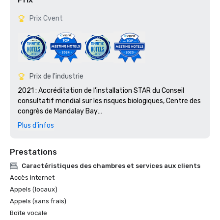
Prix Cvent
Prix de l'industrie
2021 : Accréditation de l'installation STAR du Conseil 
consultatif mondial sur les risques biologiques, Centre des 
congrès de Mandalay Bay

2018 : Prix Platinum Choice, Smart Meetings

Plus d'infos
2018 : Best Of Award, Meetings Today

2017 : Platinum Choice Award, Smart Meetings

Prestations
2017 : Meilleur hôtel de centre de congrès, Smart Meetings

2016 : Meilleur hôtel de centre de congrès, Smart 
Caractéristiques des chambres et services aux clients
Meetings

Accès Internet
2016 : Gold Key Award, réunions et conventions

Appels (locaux)
2016 : Pinnacle Award de la meilleure propriété de jeu, des 
Appels (sans frais)
réunions réussies

Boîte vocale
2016 : Best of Award, Meetings Today