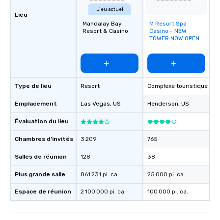
Lieu actuel
Lieu
Mandalay Bay
M Resort Spa
Removed from
Resort & Casino
Casino - NEW
favorites
TOWER NOW OPEN
Type de lieu
Resort
Complexe touristique
Emplacement
Las Vegas
, US
Henderson
, US
Évaluation du lieu
Chambres d'invités
3 209
765
Salles de réunion
128
38
Plus grande salle
861 231 pi. ca.
25 000 pi. ca.
Espace de réunion
2 100 000 pi. ca.
100 000 pi. ca.