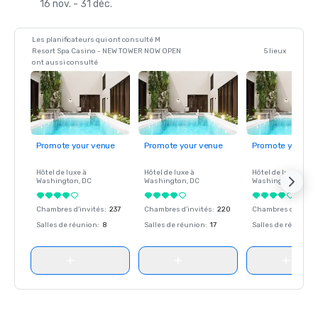
16 nov. - 31 déc.
Les planificateurs qui ont consulté M
Resort Spa Casino - NEW TOWER NOW OPEN
5 lieux
ont aussi consulté
Promote your venue
Promote your venue
Promote your ve
Hôtel de luxe à
Hôtel de luxe à
Hôtel de luxe à
Washington
, DC
Washington
, DC
Washington
, DC
Chambres d'invités
:
237
Chambres d'invités
:
220
Chambres d'invité
Salles de réunion
:
8
Salles de réunion
:
17
Salles de réunion
: