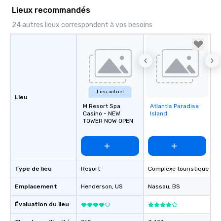
Lieux recommandés
24 autres lieux correspondent à vos besoins
Lieu actuel
Lieu
M Resort Spa
Atlantis Paradise
Removed from
Casino - NEW
Island
favorites
TOWER NOW OPEN
Type de lieu
Resort
Complexe touristique
Emplacement
Henderson
, US
Nassau
, BS
Évaluation du lieu