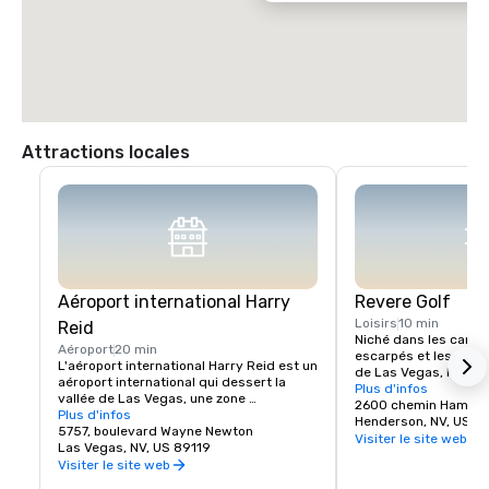
Attractions locales
Aéroport international Harry
Revere Golf
Loisirs
10 min
Reid
Niché dans les canyo
Aéroport
20 min
escarpés et les vallé
L'aéroport international Harry Reid est un 
de Las Vegas, le Rever
aéroport international qui dessert la 
une vue imprenable et 
Plus d'infos
vallée de Las Vegas, une zone 
de Las Vegas et les 
2600 chemin Hampt
métropolitaine du Nevada, aux États-
Plus d'infos
environnantes. Le sup
Henderson, NV, US 8
Unis.
5757, boulevard Wayne Newton
mètres, par 72, du Le
Visiter le site web
Las Vegas, NV, US 89119
l'épreuve vos capacit
Visiter le site web
grâce à des scénario
risque/récompense cl