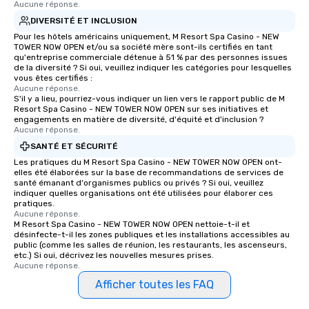
Aucune réponse.
DIVERSITÉ ET INCLUSION
Pour les hôtels américains uniquement, M Resort Spa Casino - NEW
TOWER NOW OPEN et/ou sa société mère sont-ils certifiés en tant
qu'entreprise commerciale détenue à 51 % par des personnes issues
de la diversité ? Si oui, veuillez indiquer les catégories pour lesquelles
vous êtes certifiés :
Aucune réponse.
S'il y a lieu, pourriez-vous indiquer un lien vers le rapport public de M
Resort Spa Casino - NEW TOWER NOW OPEN sur ses initiatives et
engagements en matière de diversité, d'équité et d'inclusion ?
Aucune réponse.
SANTÉ ET SÉCURITÉ
Les pratiques du M Resort Spa Casino - NEW TOWER NOW OPEN ont-
elles été élaborées sur la base de recommandations de services de
santé émanant d'organismes publics ou privés ? Si oui, veuillez
indiquer quelles organisations ont été utilisées pour élaborer ces
pratiques.
Aucune réponse.
M Resort Spa Casino - NEW TOWER NOW OPEN nettoie-t-il et
désinfecte-t-il les zones publiques et les installations accessibles au
public (comme les salles de réunion, les restaurants, les ascenseurs,
etc.) Si oui, décrivez les nouvelles mesures prises.
Aucune réponse.
Afficher toutes les FAQ