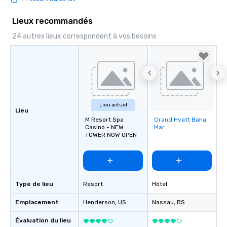
Lieux recommandés
24 autres lieux correspondent à vos besoins
Lieu actuel
Lieu
M Resort Spa
Grand Hyatt Baha
Removed from
Casino - NEW
Mar
favorites
TOWER NOW OPEN
Type de lieu
Resort
Hôtel
Emplacement
Henderson
, US
Nassau
, BS
Évaluation du lieu