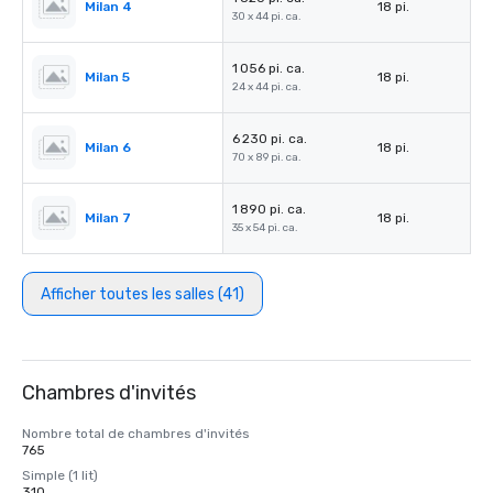
Milan 4
18 pi.
30 x 44 pi. ca.
1 056 pi. ca.
Milan 5
18 pi.
24 x 44 pi. ca.
6 230 pi. ca.
Milan 6
18 pi.
70 x 89 pi. ca.
1 890 pi. ca.
Milan 7
18 pi.
35 x 54 pi. ca.
Afficher toutes les salles (41)
Chambres d'invités
Nombre total de chambres d'invités
765
Simple (1 lit)
310