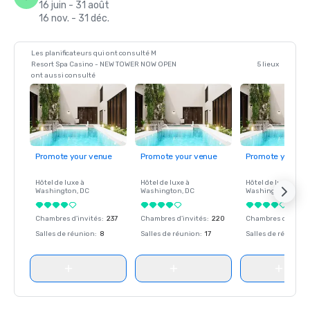
16 juin - 31 août
16 nov. - 31 déc.
Les planificateurs qui ont consulté M
Resort Spa Casino - NEW TOWER NOW OPEN
5 lieux
ont aussi consulté
Promote your venue
Promote your venue
Promote your ve
Hôtel de luxe à
Hôtel de luxe à
Hôtel de luxe à
Washington
, DC
Washington
, DC
Washington
, DC
Chambres d'invités
:
237
Chambres d'invités
:
220
Chambres d'invité
Salles de réunion
:
8
Salles de réunion
:
17
Salles de réunion
: