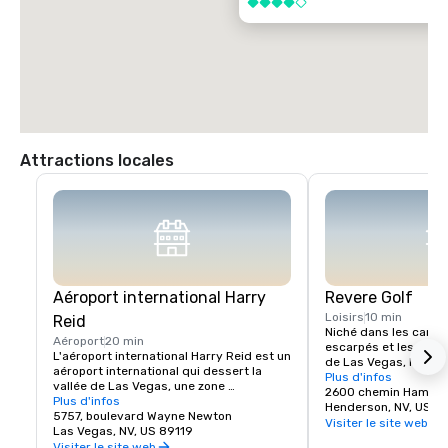
4 sur 5
Attractions locales
Aéroport international Harry
Revere Golf
Loisirs
10 min
Reid
Niché dans les canyo
Aéroport
20 min
escarpés et les vallé
L'aéroport international Harry Reid est un 
de Las Vegas, le Rever
aéroport international qui dessert la 
une vue imprenable et 
Plus d'infos
vallée de Las Vegas, une zone 
de Las Vegas et les 
2600 chemin Hampt
métropolitaine du Nevada, aux États-
Plus d'infos
environnantes. Le sup
Henderson, NV, US 8
Unis.
5757, boulevard Wayne Newton
mètres, par 72, du Le
Visiter le site web
Las Vegas, NV, US 89119
l'épreuve vos capacit
Visiter le site web