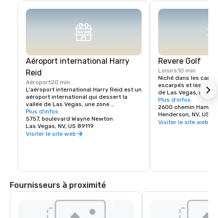
Aéroport international Harry
Revere Golf
Loisirs
10 min
Reid
Niché dans les canyo
Aéroport
20 min
escarpés et les vallé
L'aéroport international Harry Reid est un 
de Las Vegas, le Rever
aéroport international qui dessert la 
une vue imprenable et 
Plus d'infos
vallée de Las Vegas, une zone 
de Las Vegas et les 
2600 chemin Hampt
métropolitaine du Nevada, aux États-
Plus d'infos
environnantes. Le sup
Henderson, NV, US 8
Unis.
5757, boulevard Wayne Newton
mètres, par 72, du Le
Visiter le site web
Las Vegas, NV, US 89119
l'épreuve vos capacit
Visiter le site web
grâce à des scénario
risque/récompense cl
parcours Concord, la 
propose un tracé de 
qui offre des fairwa
de grands greens. Au 
Revere, nous vous pr
Fournisseurs à proximité
d'options adaptées à 
soit votre niveau de