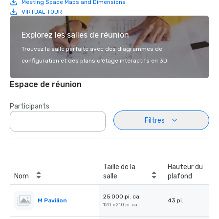
Meeting Space Maps and Dimensions
VIRTUAL TOUR
Explorez les salles de réunion
Trouvez la salle parfaite avec des diagrammes de
configuration et des plans d’étage interactifs en 3D.
Espace de réunion
Participants
Filtres
Taille de la
Hauteur du
Nom
salle
plafond
25 000 pi. ca.
M Pavilion
43 pi.
120 x 210 pi. ca.