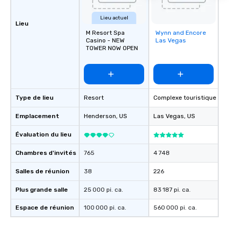
Lieu actuel
Lieu
M Resort Spa
Wynn and Encore
Removed from
Casino - NEW
Las Vegas
favorites
TOWER NOW OPEN
Type de lieu
Resort
Complexe touristique
Emplacement
Henderson
, US
Las Vegas
, US
Évaluation du lieu
Chambres d'invités
765
4 748
Salles de réunion
38
226
Plus grande salle
25 000 pi. ca.
83 187 pi. ca.
Espace de réunion
100 000 pi. ca.
560 000 pi. ca.