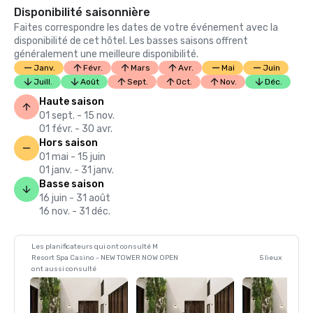
Disponibilité saisonnière
Faites correspondre les dates de votre événement avec la
disponibilité de cet hôtel. Les basses saisons offrent
généralement une meilleure disponibilité.
Janv.
Févr.
Mars
Avr.
Mai
Juin
Juill.
Août
Sept.
Oct.
Nov.
Déc.
Haute saison
01 sept. - 15 nov.
01 févr. - 30 avr.
Hors saison
01 mai - 15 juin
01 janv. - 31 janv.
Basse saison
16 juin - 31 août
16 nov. - 31 déc.
Les planificateurs qui ont consulté M
Resort Spa Casino - NEW TOWER NOW OPEN
5 lieux
ont aussi consulté