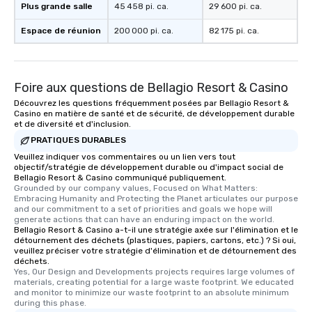
Plus grande salle
45 458 pi. ca.
29 600 pi. ca.
Espace de réunion
200 000 pi. ca.
82 175 pi. ca.
Foire aux questions de Bellagio Resort & Casino
Découvrez les questions fréquemment posées par Bellagio Resort &
Casino en matière de santé et de sécurité, de développement durable
et de diversité et d'inclusion.
PRATIQUES DURABLES
Veuillez indiquer vos commentaires ou un lien vers tout
objectif/stratégie de développement durable ou d'impact social de
Bellagio Resort & Casino communiqué publiquement.
Grounded by our company values, Focused on What Matters: 
Embracing Humanity and Protecting the Planet articulates our purpose 
and our commitment to a set of priorities and goals we hope will 
generate actions that can have an enduring impact on the world.
Bellagio Resort & Casino a-t-il une stratégie axée sur l'élimination et le
détournement des déchets (plastiques, papiers, cartons, etc.) ? Si oui,
veuillez préciser votre stratégie d'élimination et de détournement des
déchets.
Yes, Our Design and Developments projects requires large volumes of 
materials, creating potential for a large waste footprint. We educated 
and monitor to minimize our waste footprint to an absolute minimum 
during this phase.