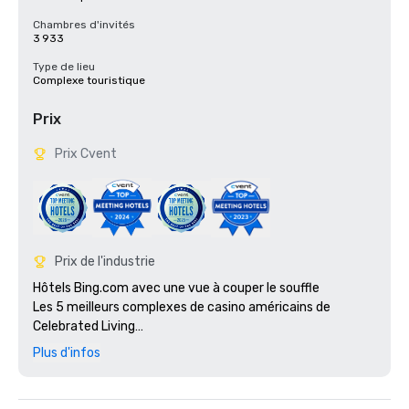
Chambres d'invités
3 933
Type de lieu
Complexe touristique
Prix
Prix Cvent
Prix de l'industrie
Hôtels Bing.com avec une vue à couper le souffle

Les 5 meilleurs complexes de casino américains de 
Celebrated Living

Condé Nast Traveler : les meilleurs endroits où séjourner 
Plus d'infos
dans le monde

Lauréat du prix Fodor's 100 pour Global Icone

Meilleure galerie d'art du Las Vegas Review Journal
