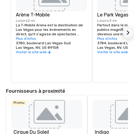
Arène T-Mobile
Le Park Vegas
Loisirs
2 mi
Loisirs
3 mi
La T-Mobile Arena est la destination de 
Partout dans le mond
Las Vegas pour les événements en 
publics magnifiques e
direct, qu'il s'agisse de spectacles 
devenus une marque 
musicaux ou d'événements sportifs 
Plus d'infos
plus belles villes et 
Plus d'infos
palpitants, elle a établi une nouvelle 
3780, boulevard Las Vegas Sud
exception. MGM Resor
3784, boulevard Las
norme en matière de divertissement 
Las Vegas, NV, US 89158
l'expérience piétonne 
Las Vegas, NV, US 8
dans la ville qui fait le mieux. L'aréna T-
créant une destinati
Visiter le site web
Visiter le site web
Mobile de 20 000 places accueille des 
juste à côté du célèbr
événements passionnants de classe 
Vegas. Que vous soye
mondiale pour tous les goûts, de l'UFC, 
d'un endroit pour vou
de la boxe, du hockey, du basketball et de 
ou de prendre un repa
l'équitation de taureaux à des remises 
spectacle épique, The
de prix et des concerts renommés.
Arena en offrent pour 
Découvrez l'énergie e
du nouveau quartier 
Fournisseurs à proximité
Las Vegas.
Promu
Cirque Du Soleil
Indigo