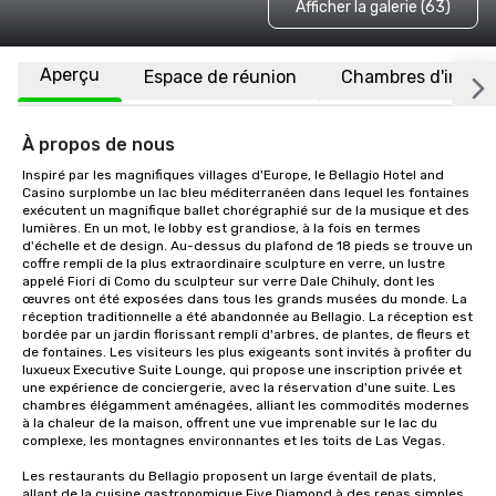
Afficher la galerie (63)
Aperçu
Espace de réunion
Chambres d'invité
À propos de nous
Inspiré par les magnifiques villages d'Europe, le Bellagio Hotel and 
Casino surplombe un lac bleu méditerranéen dans lequel les fontaines 
exécutent un magnifique ballet chorégraphié sur de la musique et des 
lumières. En un mot, le lobby est grandiose, à la fois en termes 
d'échelle et de design. Au-dessus du plafond de 18 pieds se trouve un 
coffre rempli de la plus extraordinaire sculpture en verre, un lustre 
appelé Fiori di Como du sculpteur sur verre Dale Chihuly, dont les 
œuvres ont été exposées dans tous les grands musées du monde. La 
réception traditionnelle a été abandonnée au Bellagio. La réception est 
bordée par un jardin florissant rempli d'arbres, de plantes, de fleurs et 
de fontaines. Les visiteurs les plus exigeants sont invités à profiter du 
luxueux Executive Suite Lounge, qui propose une inscription privée et 
une expérience de conciergerie, avec la réservation d'une suite. Les 
chambres élégamment aménagées, alliant les commodités modernes 
à la chaleur de la maison, offrent une vue imprenable sur le lac du 
complexe, les montagnes environnantes et les toits de Las Vegas. 

Les restaurants du Bellagio proposent un large éventail de plats, 
allant de la cuisine gastronomique Five Diamond à des repas simples 