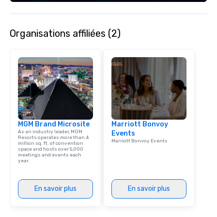
Organisations affiliées (2)
MGM Brand Microsite
Marriott Bonvoy
As an industry leader, MGM
Events
Resorts operates more than 4
Marriott Bonvoy Events
million sq. ft. of convention
space and hosts over 5,000
meetings and events each
year.
En savoir plus
En savoir plus