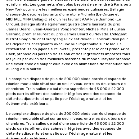
et informels. Les gourmets n'ont plus besoin de se rendre à Paris ou à 
New York pour vivre les meilleures expériences culinaires. Bellagio 
dispose de deux restaurants d'une étoile Michelin (Le Cirque et 
MICHAEL MINA Bellagio) et d'un restaurant AAA Five Diamond (Le 
Cirque). Bellagio abrite également quatre chefs lauréats du prix 
James Beard : Jean-Georges Vongerichten, Michael Mina et Julian 
Serrano, premier lauréat du prix James Beard du Nevada. L'élégant 
bistrot Spago du chef Wolfgang Puck est devenu l'endroit idéal pour 
les déjeuners énergisants avec une vue imprenable sur le lac. Le 
restaurant-salon japonais Yellowtail, présenté par le chef primé Akira 
Back, propose du poisson de saison et des ingrédients importés tous 
les jours par avion des meilleurs marchés du monde. Mayfair propose 
une expérience de souper club avec des animations de transition tout 
au long de la soirée. 

Le complexe dispose de plus de 200 000 pieds carrés d'espace de 
réunion modulable situé sur un seul niveau, entre les deux tours de 
chambres. Trois salles de bal d'une superficie de 45 000 à 22 000 
pieds carrés offrent des scènes intégrées avec des espaces de 
détente adjacents et un patio pour l'éclairage naturel et les 
événements extérieurs. 

Le complexe dispose de plus de 200 000 pieds carrés d'espace de 
réunion modulable situé sur un seul niveau, entre les deux tours de 
chambres. Trois salles de bal d'une superficie de 45 000 à 22 000 
pieds carrés offrent des scènes intégrées avec des espaces de 
détente adjacents et un patio pour l'éclairage naturel et les 
événements extérieurs. 
