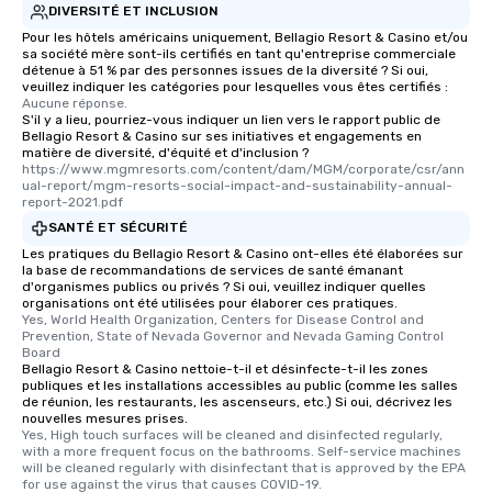
DIVERSITÉ ET INCLUSION
Pour les hôtels américains uniquement, Bellagio Resort & Casino et/ou
sa société mère sont-ils certifiés en tant qu'entreprise commerciale
détenue à 51 % par des personnes issues de la diversité ? Si oui,
veuillez indiquer les catégories pour lesquelles vous êtes certifiés :
Aucune réponse.
S'il y a lieu, pourriez-vous indiquer un lien vers le rapport public de
Bellagio Resort & Casino sur ses initiatives et engagements en
matière de diversité, d'équité et d'inclusion ?
https://www.mgmresorts.com/content/dam/MGM/corporate/csr/ann
ual-report/mgm-resorts-social-impact-and-sustainability-annual-
report-2021.pdf
SANTÉ ET SÉCURITÉ
Les pratiques du Bellagio Resort & Casino ont-elles été élaborées sur
la base de recommandations de services de santé émanant
d'organismes publics ou privés ? Si oui, veuillez indiquer quelles
organisations ont été utilisées pour élaborer ces pratiques.
Yes, World Health Organization, Centers for Disease Control and 
Prevention, State of Nevada Governor and Nevada Gaming Control 
Board
Bellagio Resort & Casino nettoie-t-il et désinfecte-t-il les zones
publiques et les installations accessibles au public (comme les salles
de réunion, les restaurants, les ascenseurs, etc.) Si oui, décrivez les
nouvelles mesures prises.
Yes, High touch surfaces will be cleaned and disinfected regularly, 
with a more frequent focus on the bathrooms. Self-service machines 
will be cleaned regularly with disinfectant that is approved by the EPA 
for use against the virus that causes COVID-19.