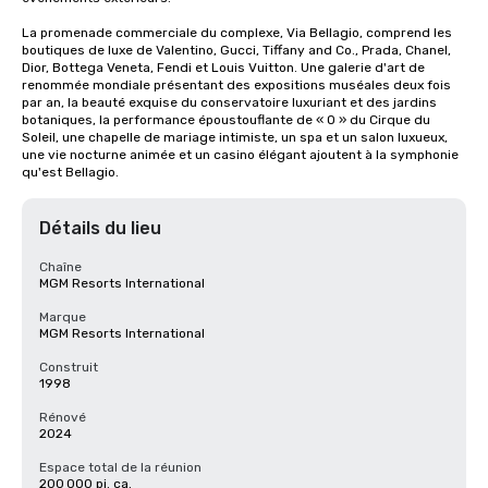
La promenade commerciale du complexe, Via Bellagio, comprend les 
boutiques de luxe de Valentino, Gucci, Tiffany and Co., Prada, Chanel, 
Dior, Bottega Veneta, Fendi et Louis Vuitton. Une galerie d'art de 
renommée mondiale présentant des expositions muséales deux fois 
par an, la beauté exquise du conservatoire luxuriant et des jardins 
botaniques, la performance époustouflante de « O » du Cirque du 
Soleil, une chapelle de mariage intimiste, un spa et un salon luxueux, 
une vie nocturne animée et un casino élégant ajoutent à la symphonie 
qu'est Bellagio.
Détails du lieu
Chaîne
MGM Resorts International
Marque
MGM Resorts International
Construit
1998
Rénové
2024
Espace total de la réunion
200 000 pi. ca.