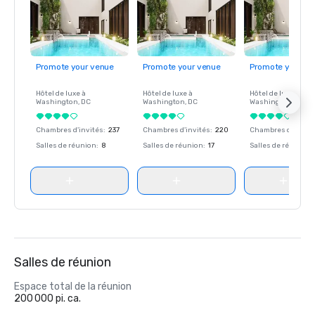
Promote your venue
Promote your venue
Promote your ve
Hôtel de luxe à
Hôtel de luxe à
Hôtel de luxe à
Washington
, DC
Washington
, DC
Washington
, DC
Chambres d'invités
:
237
Chambres d'invités
:
220
Chambres d'invité
Salles de réunion
:
8
Salles de réunion
:
17
Salles de réunion
:
Salles de réunion
Espace total de la réunion
200 000 pi. ca.