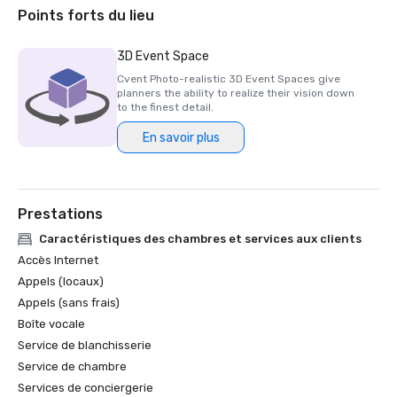
Las Vegas Review Journal Best Strip Hotel

Points forts du lieu
Prix d'assurance qualité de MLT Vacations

Orbitz Best in Stay

3D Event Space
Debout ! L'hôtel le mieux voté par le magazine aux États-
Cvent Photo-realistic 3D Event Spaces give
Unis

planners the ability to realize their vision down
Debout ! Magazine Value Award

to the finest detail.
La meilleure attraction de USA Today : les fontaines du 
En savoir plus
Bellagio

World Travel Awards est le meilleur complexe de casino 
d'Amérique du Nord
Prestations
Caractéristiques des chambres et services aux clients
Accès Internet
Appels (locaux)
Appels (sans frais)
Boîte vocale
Service de blanchisserie
Service de chambre
Services de conciergerie