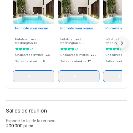
Promote your venue
Promote your venue
Promote your ve
Hôtel de luxe à
Hôtel de luxe à
Hôtel de luxe à
Washington
, DC
Washington
, DC
Washington
, DC
Chambres d'invités
:
237
Chambres d'invités
:
220
Chambres d'invité
Salles de réunion
:
8
Salles de réunion
:
17
Salles de réunion
:
Salles de réunion
Espace total de la réunion
200 000 pi. ca.