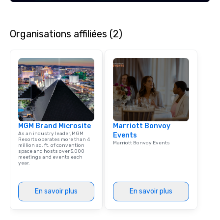
Organisations affiliées (2)
MGM Brand Microsite
Marriott Bonvoy
As an industry leader, MGM
Events
Resorts operates more than 4
Marriott Bonvoy Events
million sq. ft. of convention
space and hosts over 5,000
meetings and events each
year.
En savoir plus
En savoir plus