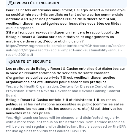
DIVERSITÉ ET INCLUSION
Pour les hôtels américains uniquement, Bellagio Resort & Casino et/ou
sa société mère sont-ils certifiés en tant qu'entreprise commerciale
détenue à 51 % par des personnes issues de la diversité ? Si oui,
veuillez indiquer les catégories pour lesquelles vous êtes certifiés :
Aucune réponse.
S'il y a lieu, pourriez-vous indiquer un lien vers le rapport public de
Bellagio Resort & Casino sur ses initiatives et engagements en
matière de diversité, d'équité et d'inclusion ?
https://www.mgmresorts.com/content/dam/MGM/corporate/csr/ann
ual-report/mgm-resorts-social-impact-and-sustainability-annual-
report-2021.pdf
SANTÉ ET SÉCURITÉ
Les pratiques du Bellagio Resort & Casino ont-elles été élaborées sur
la base de recommandations de services de santé émanant
d'organismes publics ou privés ? Si oui, veuillez indiquer quelles
organisations ont été utilisées pour élaborer ces pratiques.
Yes, World Health Organization, Centers for Disease Control and 
Prevention, State of Nevada Governor and Nevada Gaming Control 
Board
Bellagio Resort & Casino nettoie-t-il et désinfecte-t-il les zones
publiques et les installations accessibles au public (comme les salles
de réunion, les restaurants, les ascenseurs, etc.) Si oui, décrivez les
nouvelles mesures prises.
Yes, High touch surfaces will be cleaned and disinfected regularly, 
with a more frequent focus on the bathrooms. Self-service machines 
will be cleaned regularly with disinfectant that is approved by the EPA 
for use against the virus that causes COVID-19.