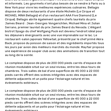
et informels. Les gourmets n'ont plus besoin de se rendre à Paris ou à 
New York pour vivre les meilleures expériences culinaires. Bellagio 
dispose de deux restaurants d'une étoile Michelin (Le Cirque et 
MICHAEL MINA Bellagio) et d'un restaurant AAA Five Diamond (Le 
Cirque). Bellagio abrite également quatre chefs lauréats du prix 
James Beard : Jean-Georges Vongerichten, Michael Mina et Julian 
Serrano, premier lauréat du prix James Beard du Nevada. L'élégant 
bistrot Spago du chef Wolfgang Puck est devenu l'endroit idéal pour 
les déjeuners énergisants avec une vue imprenable sur le lac. Le 
restaurant-salon japonais Yellowtail, présenté par le chef primé Akira 
Back, propose du poisson de saison et des ingrédients importés tous 
les jours par avion des meilleurs marchés du monde. Mayfair propose 
une expérience de souper club avec des animations de transition tout 
au long de la soirée. 

Le complexe dispose de plus de 200 000 pieds carrés d'espace de 
réunion modulable situé sur un seul niveau, entre les deux tours de 
chambres. Trois salles de bal d'une superficie de 45 000 à 22 000 
pieds carrés offrent des scènes intégrées avec des espaces de 
détente adjacents et un patio pour l'éclairage naturel et les 
événements extérieurs. 

Le complexe dispose de plus de 200 000 pieds carrés d'espace de 
réunion modulable situé sur un seul niveau, entre les deux tours de 
chambres. Trois salles de bal d'une superficie de 45 000 à 22 000 
pieds carrés offrent des scènes intégrées avec des espaces de 
détente adjacents et un patio pour l'éclairage naturel et les 
événements extérieurs. 
