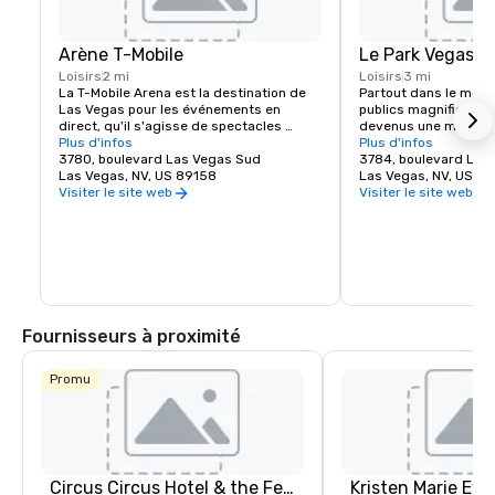
Arène T-Mobile
Le Park Vegas
Loisirs
2 mi
Loisirs
3 mi
La T-Mobile Arena est la destination de 
Partout dans le mond
Las Vegas pour les événements en 
publics magnifiques e
direct, qu'il s'agisse de spectacles 
devenus une marque 
musicaux ou d'événements sportifs 
Plus d'infos
plus belles villes et 
Plus d'infos
palpitants, elle a établi une nouvelle 
3780, boulevard Las Vegas Sud
exception. MGM Resor
3784, boulevard Las
norme en matière de divertissement 
Las Vegas, NV, US 89158
l'expérience piétonne 
Las Vegas, NV, US 8
dans la ville qui fait le mieux. L'aréna T-
créant une destinati
Visiter le site web
Visiter le site web
Mobile de 20 000 places accueille des 
juste à côté du célèbr
événements passionnants de classe 
Vegas. Que vous soye
mondiale pour tous les goûts, de l'UFC, 
d'un endroit pour vou
de la boxe, du hockey, du basketball et de 
ou de prendre un repa
l'équitation de taureaux à des remises 
spectacle épique, The
de prix et des concerts renommés.
Arena en offrent pour 
Découvrez l'énergie e
du nouveau quartier 
Fournisseurs à proximité
Las Vegas.
Promu
Circus Circus Hotel & the Festival Grounds