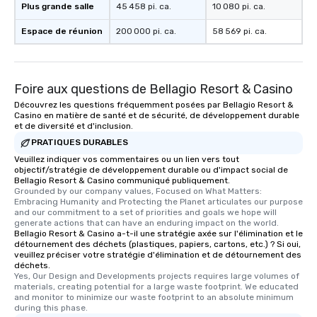
Plus grande salle
45 458 pi. ca.
10 080 pi. ca.
Espace de réunion
200 000 pi. ca.
58 569 pi. ca.
Foire aux questions de Bellagio Resort & Casino
Découvrez les questions fréquemment posées par Bellagio Resort &
Casino en matière de santé et de sécurité, de développement durable
et de diversité et d'inclusion.
PRATIQUES DURABLES
Veuillez indiquer vos commentaires ou un lien vers tout
objectif/stratégie de développement durable ou d'impact social de
Bellagio Resort & Casino communiqué publiquement.
Grounded by our company values, Focused on What Matters: 
Embracing Humanity and Protecting the Planet articulates our purpose 
and our commitment to a set of priorities and goals we hope will 
generate actions that can have an enduring impact on the world.
Bellagio Resort & Casino a-t-il une stratégie axée sur l'élimination et le
détournement des déchets (plastiques, papiers, cartons, etc.) ? Si oui,
veuillez préciser votre stratégie d'élimination et de détournement des
déchets.
Yes, Our Design and Developments projects requires large volumes of 
materials, creating potential for a large waste footprint. We educated 
and monitor to minimize our waste footprint to an absolute minimum 
during this phase.