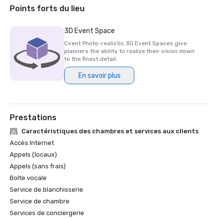
Las Vegas Review Journal Best Strip Hotel

Points forts du lieu
Prix d'assurance qualité de MLT Vacations

Orbitz Best in Stay

3D Event Space
Debout ! L'hôtel le mieux voté par le magazine aux États-
Cvent Photo-realistic 3D Event Spaces give
Unis

planners the ability to realize their vision down
Debout ! Magazine Value Award

to the finest detail.
La meilleure attraction de USA Today : les fontaines du 
En savoir plus
Bellagio

World Travel Awards est le meilleur complexe de casino 
d'Amérique du Nord
Prestations
Caractéristiques des chambres et services aux clients
Accès Internet
Appels (locaux)
Appels (sans frais)
Boîte vocale
Service de blanchisserie
Service de chambre
Services de conciergerie