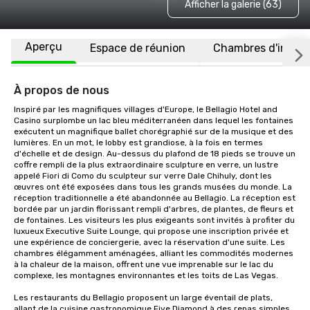
Afficher la galerie (63)
Aperçu
Espace de réunion
Chambres d'invité
À propos de nous
Inspiré par les magnifiques villages d'Europe, le Bellagio Hotel and 
Casino surplombe un lac bleu méditerranéen dans lequel les fontaines 
exécutent un magnifique ballet chorégraphié sur de la musique et des 
lumières. En un mot, le lobby est grandiose, à la fois en termes 
d'échelle et de design. Au-dessus du plafond de 18 pieds se trouve un 
coffre rempli de la plus extraordinaire sculpture en verre, un lustre 
appelé Fiori di Como du sculpteur sur verre Dale Chihuly, dont les 
œuvres ont été exposées dans tous les grands musées du monde. La 
réception traditionnelle a été abandonnée au Bellagio. La réception est 
bordée par un jardin florissant rempli d'arbres, de plantes, de fleurs et 
de fontaines. Les visiteurs les plus exigeants sont invités à profiter du 
luxueux Executive Suite Lounge, qui propose une inscription privée et 
une expérience de conciergerie, avec la réservation d'une suite. Les 
chambres élégamment aménagées, alliant les commodités modernes 
à la chaleur de la maison, offrent une vue imprenable sur le lac du 
complexe, les montagnes environnantes et les toits de Las Vegas. 

Les restaurants du Bellagio proposent un large éventail de plats, 
allant de la cuisine gastronomique Five Diamond à des repas simples 