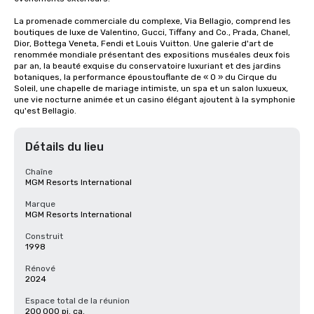
La promenade commerciale du complexe, Via Bellagio, comprend les 
boutiques de luxe de Valentino, Gucci, Tiffany and Co., Prada, Chanel, 
Dior, Bottega Veneta, Fendi et Louis Vuitton. Une galerie d'art de 
renommée mondiale présentant des expositions muséales deux fois 
par an, la beauté exquise du conservatoire luxuriant et des jardins 
botaniques, la performance époustouflante de « O » du Cirque du 
Soleil, une chapelle de mariage intimiste, un spa et un salon luxueux, 
une vie nocturne animée et un casino élégant ajoutent à la symphonie 
qu'est Bellagio.
Détails du lieu
Chaîne
MGM Resorts International
Marque
MGM Resorts International
Construit
1998
Rénové
2024
Espace total de la réunion
200 000 pi. ca.