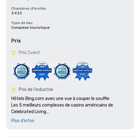
Chambres d'invités
3 933
Type de lieu
Complexe touristique
Prix
Prix Cvent
Prix de l'industrie
Hôtels Bing.com avec une vue à couper le souffle

Les 5 meilleurs complexes de casino américains de 
Celebrated Living

Condé Nast Traveler : les meilleurs endroits où séjourner 
Plus d'infos
dans le monde

Lauréat du prix Fodor's 100 pour Global Icone

Meilleure galerie d'art du Las Vegas Review Journal
