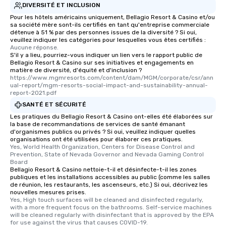
DIVERSITÉ ET INCLUSION
Pour les hôtels américains uniquement, Bellagio Resort & Casino et/ou
sa société mère sont-ils certifiés en tant qu'entreprise commerciale
détenue à 51 % par des personnes issues de la diversité ? Si oui,
veuillez indiquer les catégories pour lesquelles vous êtes certifiés :
Aucune réponse.
S'il y a lieu, pourriez-vous indiquer un lien vers le rapport public de
Bellagio Resort & Casino sur ses initiatives et engagements en
matière de diversité, d'équité et d'inclusion ?
https://www.mgmresorts.com/content/dam/MGM/corporate/csr/ann
ual-report/mgm-resorts-social-impact-and-sustainability-annual-
report-2021.pdf
SANTÉ ET SÉCURITÉ
Les pratiques du Bellagio Resort & Casino ont-elles été élaborées sur
la base de recommandations de services de santé émanant
d'organismes publics ou privés ? Si oui, veuillez indiquer quelles
organisations ont été utilisées pour élaborer ces pratiques.
Yes, World Health Organization, Centers for Disease Control and 
Prevention, State of Nevada Governor and Nevada Gaming Control 
Board
Bellagio Resort & Casino nettoie-t-il et désinfecte-t-il les zones
publiques et les installations accessibles au public (comme les salles
de réunion, les restaurants, les ascenseurs, etc.) Si oui, décrivez les
nouvelles mesures prises.
Yes, High touch surfaces will be cleaned and disinfected regularly, 
with a more frequent focus on the bathrooms. Self-service machines 
will be cleaned regularly with disinfectant that is approved by the EPA 
for use against the virus that causes COVID-19.