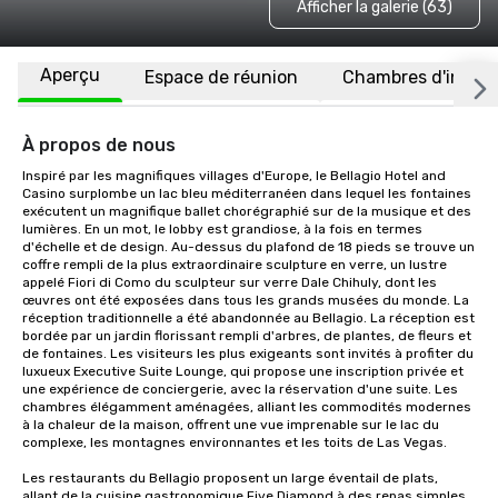
Afficher la galerie (63)
Aperçu
Espace de réunion
Chambres d'invité
À propos de nous
Inspiré par les magnifiques villages d'Europe, le Bellagio Hotel and 
Casino surplombe un lac bleu méditerranéen dans lequel les fontaines 
exécutent un magnifique ballet chorégraphié sur de la musique et des 
lumières. En un mot, le lobby est grandiose, à la fois en termes 
d'échelle et de design. Au-dessus du plafond de 18 pieds se trouve un 
coffre rempli de la plus extraordinaire sculpture en verre, un lustre 
appelé Fiori di Como du sculpteur sur verre Dale Chihuly, dont les 
œuvres ont été exposées dans tous les grands musées du monde. La 
réception traditionnelle a été abandonnée au Bellagio. La réception est 
bordée par un jardin florissant rempli d'arbres, de plantes, de fleurs et 
de fontaines. Les visiteurs les plus exigeants sont invités à profiter du 
luxueux Executive Suite Lounge, qui propose une inscription privée et 
une expérience de conciergerie, avec la réservation d'une suite. Les 
chambres élégamment aménagées, alliant les commodités modernes 
à la chaleur de la maison, offrent une vue imprenable sur le lac du 
complexe, les montagnes environnantes et les toits de Las Vegas. 

Les restaurants du Bellagio proposent un large éventail de plats, 
allant de la cuisine gastronomique Five Diamond à des repas simples 