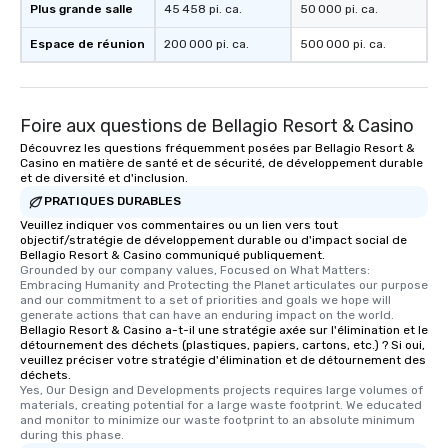
Plus grande salle
45 458 pi. ca.
50 000 pi. ca.
Espace de réunion
200 000 pi. ca.
500 000 pi. ca.
Foire aux questions de Bellagio Resort & Casino
Découvrez les questions fréquemment posées par Bellagio Resort &
Casino en matière de santé et de sécurité, de développement durable
et de diversité et d'inclusion.
PRATIQUES DURABLES
Veuillez indiquer vos commentaires ou un lien vers tout
objectif/stratégie de développement durable ou d'impact social de
Bellagio Resort & Casino communiqué publiquement.
Grounded by our company values, Focused on What Matters: 
Embracing Humanity and Protecting the Planet articulates our purpose 
and our commitment to a set of priorities and goals we hope will 
generate actions that can have an enduring impact on the world.
Bellagio Resort & Casino a-t-il une stratégie axée sur l'élimination et le
détournement des déchets (plastiques, papiers, cartons, etc.) ? Si oui,
veuillez préciser votre stratégie d'élimination et de détournement des
déchets.
Yes, Our Design and Developments projects requires large volumes of 
materials, creating potential for a large waste footprint. We educated 
and monitor to minimize our waste footprint to an absolute minimum 
during this phase.