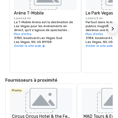
Arène T-Mobile
Le Park Vegas
Loisirs
2 mi
Loisirs
3 mi
La T-Mobile Arena est la destination de 
Partout dans le mond
Las Vegas pour les événements en 
publics magnifiques e
direct, qu'il s'agisse de spectacles 
devenus une marque 
musicaux ou d'événements sportifs 
Plus d'infos
plus belles villes et 
Plus d'infos
palpitants, elle a établi une nouvelle 
3780, boulevard Las Vegas Sud
exception. MGM Resor
3784, boulevard Las
norme en matière de divertissement 
Las Vegas, NV, US 89158
l'expérience piétonne 
Las Vegas, NV, US 8
dans la ville qui fait le mieux. L'aréna T-
créant une destinati
Visiter le site web
Visiter le site web
Mobile de 20 000 places accueille des 
juste à côté du célèbr
événements passionnants de classe 
Vegas. Que vous soye
mondiale pour tous les goûts, de l'UFC, 
d'un endroit pour vou
de la boxe, du hockey, du basketball et de 
ou de prendre un repa
l'équitation de taureaux à des remises 
spectacle épique, The
de prix et des concerts renommés.
Arena en offrent pour 
Découvrez l'énergie e
du nouveau quartier 
Fournisseurs à proximité
Las Vegas.
Promu
Circus Circus Hotel & the Festival Grounds
MAD Tours & Eve