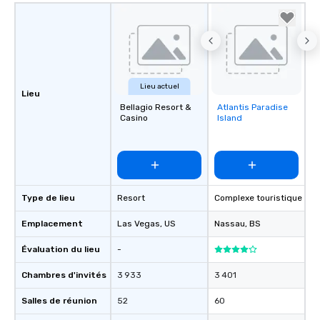
Lieu actuel
Lieu
Bellagio Resort &
Atlantis Paradise
Removed from
Casino
Island
favorites
Type de lieu
Resort
Complexe touristique
Emplacement
Las Vegas
, US
Nassau
, BS
Évaluation du lieu
-
Chambres d'invités
3 933
3 401
Salles de réunion
52
60