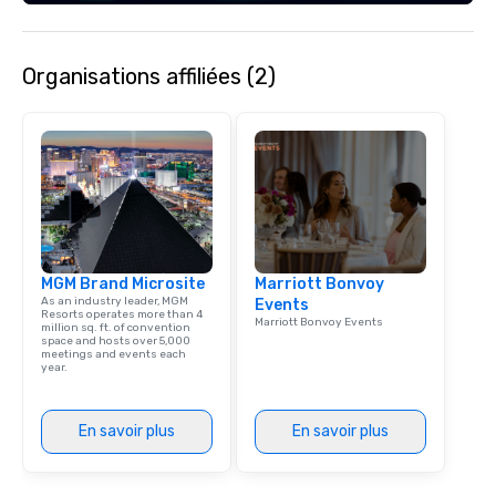
Spanish, and English, 
language support avai
needed. As a Travelife
Organisations affiliées (2)
we are committed to su
ethical business pract
responsible tourism. With experience
across destinations lik
Miami, Los Angeles, Sa
Las Vegas, Chicago, Na
New Orleans, we combin
local expertise, and t
ground support to brin
MGM Brand Microsite
Marriott Bonvoy
life.
As an industry leader, MGM
Events
Resorts operates more than 4
Marriott Bonvoy Events
million sq. ft. of convention
space and hosts over 5,000
meetings and events each
year.
En savoir plus
En savoir plus