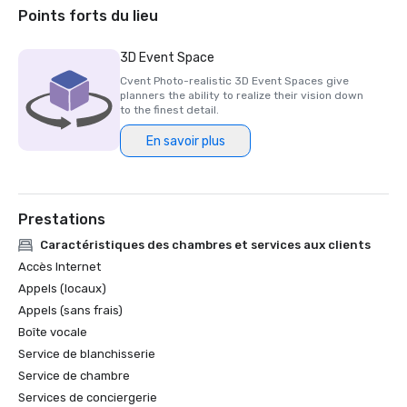
Las Vegas Review Journal Best Strip Hotel

Points forts du lieu
Prix d'assurance qualité de MLT Vacations

Orbitz Best in Stay

3D Event Space
Debout ! L'hôtel le mieux voté par le magazine aux États-
Cvent Photo-realistic 3D Event Spaces give
Unis

planners the ability to realize their vision down
Debout ! Magazine Value Award

to the finest detail.
La meilleure attraction de USA Today : les fontaines du 
En savoir plus
Bellagio

World Travel Awards est le meilleur complexe de casino 
d'Amérique du Nord
Prestations
Caractéristiques des chambres et services aux clients
Accès Internet
Appels (locaux)
Appels (sans frais)
Boîte vocale
Service de blanchisserie
Service de chambre
Services de conciergerie