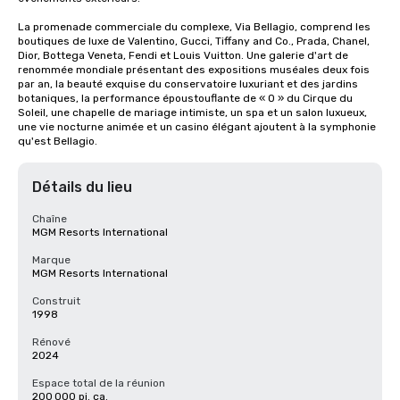
La promenade commerciale du complexe, Via Bellagio, comprend les 
boutiques de luxe de Valentino, Gucci, Tiffany and Co., Prada, Chanel, 
Dior, Bottega Veneta, Fendi et Louis Vuitton. Une galerie d'art de 
renommée mondiale présentant des expositions muséales deux fois 
par an, la beauté exquise du conservatoire luxuriant et des jardins 
botaniques, la performance époustouflante de « O » du Cirque du 
Soleil, une chapelle de mariage intimiste, un spa et un salon luxueux, 
une vie nocturne animée et un casino élégant ajoutent à la symphonie 
qu'est Bellagio.
Détails du lieu
Chaîne
MGM Resorts International
Marque
MGM Resorts International
Construit
1998
Rénové
2024
Espace total de la réunion
200 000 pi. ca.