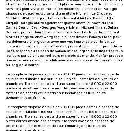
et informels. Les gourmets n'ont plus besoin de se rendre à Paris ou à 
New York pour vivre les meilleures expériences culinaires. Bellagio 
dispose de deux restaurants d'une étoile Michelin (Le Cirque et 
MICHAEL MINA Bellagio) et d'un restaurant AAA Five Diamond (Le 
Cirque). Bellagio abrite également quatre chefs lauréats du prix 
James Beard : Jean-Georges Vongerichten, Michael Mina et Julian 
Serrano, premier lauréat du prix James Beard du Nevada. L'élégant 
bistrot Spago du chef Wolfgang Puck est devenu l'endroit idéal pour 
les déjeuners énergisants avec une vue imprenable sur le lac. Le 
restaurant-salon japonais Yellowtail, présenté par le chef primé Akira 
Back, propose du poisson de saison et des ingrédients importés tous 
les jours par avion des meilleurs marchés du monde. Mayfair propose 
une expérience de souper club avec des animations de transition tout 
au long de la soirée. 

Le complexe dispose de plus de 200 000 pieds carrés d'espace de 
réunion modulable situé sur un seul niveau, entre les deux tours de 
chambres. Trois salles de bal d'une superficie de 45 000 à 22 000 
pieds carrés offrent des scènes intégrées avec des espaces de 
détente adjacents et un patio pour l'éclairage naturel et les 
événements extérieurs. 

Le complexe dispose de plus de 200 000 pieds carrés d'espace de 
réunion modulable situé sur un seul niveau, entre les deux tours de 
chambres. Trois salles de bal d'une superficie de 45 000 à 22 000 
pieds carrés offrent des scènes intégrées avec des espaces de 
détente adjacents et un patio pour l'éclairage naturel et les 
événements extérieurs. 
