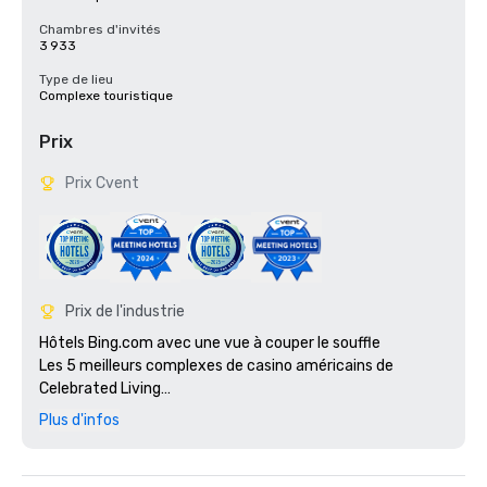
Chambres d'invités
3 933
Type de lieu
Complexe touristique
Prix
Prix Cvent
Prix de l'industrie
Hôtels Bing.com avec une vue à couper le souffle

Les 5 meilleurs complexes de casino américains de 
Celebrated Living

Condé Nast Traveler : les meilleurs endroits où séjourner 
Plus d'infos
dans le monde

Lauréat du prix Fodor's 100 pour Global Icone

Meilleure galerie d'art du Las Vegas Review Journal
