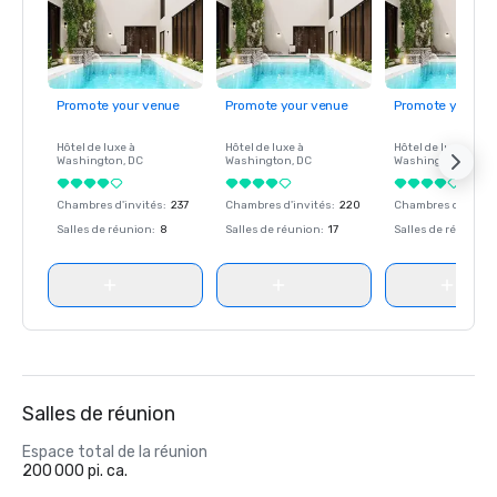
Promote your venue
Promote your venue
Promote your ve
Hôtel de luxe à
Hôtel de luxe à
Hôtel de luxe à
Washington
, DC
Washington
, DC
Washington
, DC
Chambres d'invités
:
237
Chambres d'invités
:
220
Chambres d'invité
Salles de réunion
:
8
Salles de réunion
:
17
Salles de réunion
:
Salles de réunion
Espace total de la réunion
200 000 pi. ca.