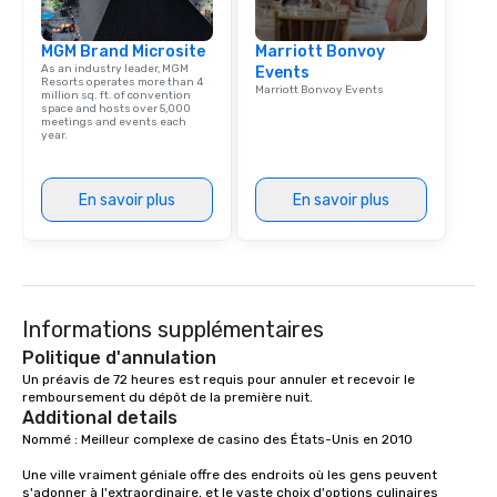
MGM Brand Microsite
Marriott Bonvoy
As an industry leader, MGM
Events
Resorts operates more than 4
Marriott Bonvoy Events
million sq. ft. of convention
space and hosts over 5,000
meetings and events each
year.
En savoir plus
En savoir plus
Informations supplémentaires
Politique d'annulation
Un préavis de 72 heures est requis pour annuler et recevoir le 
remboursement du dépôt de la première nuit.
Additional details
Nommé : Meilleur complexe de casino des États-Unis en 2010

Une ville vraiment géniale offre des endroits où les gens peuvent 
s'adonner à l'extraordinaire, et le vaste choix d'options culinaires 