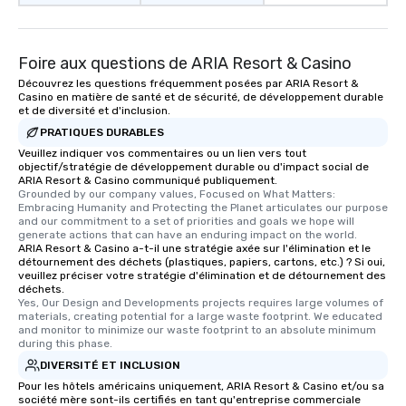
Foire aux questions de ARIA Resort & Casino
Découvrez les questions fréquemment posées par ARIA Resort &
Casino en matière de santé et de sécurité, de développement durable
et de diversité et d'inclusion.
PRATIQUES DURABLES
Veuillez indiquer vos commentaires ou un lien vers tout
objectif/stratégie de développement durable ou d'impact social de
ARIA Resort & Casino communiqué publiquement.
Grounded by our company values, Focused on What Matters: 
Embracing Humanity and Protecting the Planet articulates our purpose 
and our commitment to a set of priorities and goals we hope will 
generate actions that can have an enduring impact on the world.
ARIA Resort & Casino a-t-il une stratégie axée sur l'élimination et le
détournement des déchets (plastiques, papiers, cartons, etc.) ? Si oui,
veuillez préciser votre stratégie d'élimination et de détournement des
déchets.
Yes, Our Design and Developments projects requires large volumes of 
materials, creating potential for a large waste footprint. We educated 
and monitor to minimize our waste footprint to an absolute minimum 
during this phase.
DIVERSITÉ ET INCLUSION
Pour les hôtels américains uniquement, ARIA Resort & Casino et/ou sa
société mère sont-ils certifiés en tant qu'entreprise commerciale