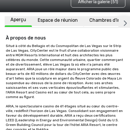
Afficher la galerie (51)
Aperçu
Espace de réunion
Chambres d'invité
À propos de nous
Situé à côté du Bellagio et du Cosmopolitan de Las Vegas sur le Strip 
de Las Vegas, CityCenter est le fruit d'une collaboration visionnaire 
entre MGM Resorts International et huit des architectes les plus 
célèbres du monde. Cette communauté urbaine, quartier commerçant 
et de divertissement, élève Las Vegas là où elle n'a jamais été 
auparavant. ARIA joue un rôle majeur dans le programme public des 
beaux-arts de 40 millions de dollars du CityCenter avec des œuvres 
d'art telles que la sculpture en argent du fleuve Colorado de Maya Lin 
suspendue au-dessus de la zone de réception. Avec ses arches 
saisissantes et ses vues verticales époustouflantes et stimulantes, 
l'ARIA Resort and Casino est au cœur de tout cela, au sens propre 
comme au figuré.

ARIA, le spectaculaire casino de 61 étages situé au cœur du centre-
ville, redéfinit l'horizon de Las Vegas. Consolidant son engagement en 
faveur du développement durable, ARIA a reçu deux certifications 
LEED (Leadership in Energy and Environmental Design) Gold du U.S. 
Green Building Council pour la tour de l'hôtel ARIA Resort, le centre 
des congrès et le théâtre.
