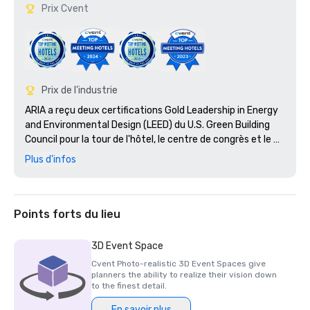
Prix Cvent
Prix de l'industrie
ARIA a reçu deux certifications Gold Leadership in Energy 
and Environmental Design (LEED) du U.S. Green Building 
Council pour la tour de l'hôtel, le centre de congrès et le 
théâtre d'ARIA Resort.

Plus d'infos
Nommé : Meilleur complexe de casino des États-Unis en 
2010

Points forts du lieu
3D Event Space
Cvent Photo-realistic 3D Event Spaces give
planners the ability to realize their vision down
to the finest detail.
En savoir plus