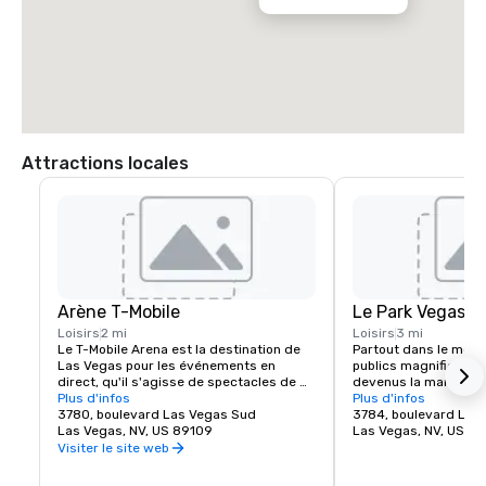
Attractions locales
Arène T-Mobile
Le Park Vegas
Loisirs
2 mi
Loisirs
3 mi
Le T-Mobile Arena est la destination de 
Partout dans le mond
Las Vegas pour les événements en 
publics magnifiques e
direct, qu'il s'agisse de spectacles de 
devenus la marque de
musique époustouflants ou 
Plus d'infos
belles villes et Las V
Plus d'infos
d'événements sportifs palpitants, il a 
3780, boulevard Las Vegas Sud
exception. MGM Resor
3784, boulevard Las
établi une nouvelle norme pour ce que le 
Las Vegas, NV, US 89109
l'expérience piétonne 
Las Vegas, NV, US 8
divertissement signifie dans la ville qui 
créant une destinati
Visiter le site web
le fait le mieux. Le T-Mobile Arena de 20 
juste à côté du célèbr
000 places accueille des événements 
Vegas. Que vous soye