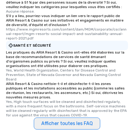
détenue à 51 % par des personnes issues de la diversité ? Si oui,
veuillez indiquer les catégories pour lesquelles vous êtes certifiés :
Aucune réponse.
S'il y a lieu, pourriez-vous indiquer un lien vers le rapport public de
ARIA Resort & Casino sur ses initiatives et engagements en matière
de diversité, d'équité et d'inclusion ?
https://www.mgmresorts.com/content/dam/MGM/corporate/csr/ann
ual-report/mgm-resorts-social-impact-and-sustainability-annual-
report-2021.pdf
SANTÉ ET SÉCURITÉ
Les pratiques du ARIA Resort & Casino ont-elles été élaborées sur la
base de recommandations de services de santé émanant
d'organismes publics ou privés ? Si oui, veuillez indiquer quelles
organisations ont été utilisées pour élaborer ces pratiques.
Yes, World Health Organization, Centers for Disease Control and 
Prevention, State of Nevada Governor and Nevada Gaming Control 
Board
ARIA Resort & Casino nettoie-t-il et désinfecte-t-il les zones
publiques et les installations accessibles au public (comme les salles
de réunion, les restaurants, les ascenseurs, etc.) Si oui, décrivez les
nouvelles mesures prises.
Yes, High touch surfaces will be cleaned and disinfected regularly, 
with a more frequent focus on the bathrooms. Self-service machines 
will be cleaned regularly with disinfectant that is approved by the EPA 
for use against the virus that causes COVID-19.
Afficher toutes les FAQ