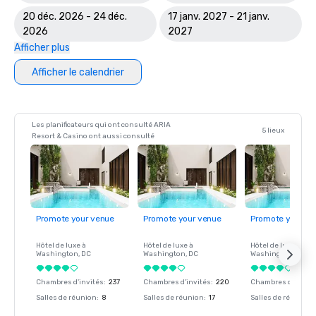
20 déc. 2026 - 24 déc.
17 janv. 2027 - 21 janv.
2026
2027
Afficher plus
Afficher le calendrier
Les planificateurs qui ont consulté ARIA
5 lieux
Resort & Casino ont aussi consulté
Promote your venue
Promote your venue
Promote your ve
Hôtel de luxe à
Hôtel de luxe à
Hôtel de luxe à
Washington
, DC
Washington
, DC
Washington
, DC
Chambres d'invités
:
237
Chambres d'invités
:
220
Chambres d'invité
Salles de réunion
:
8
Salles de réunion
:
17
Salles de réunion
: