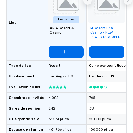
Lieu actuel
Lieu
ARIA Resort &
M Resort Spa
Removed from
Casino
Casino - NEW
favorites
TOWER NOW OPEN
Type de lieu
Resort
Complexe touristique
Emplacement
Las Vegas
, US
Henderson
, US
Évaluation du lieu
Chambres d'invités
4 002
765
Salles de réunion
242
38
Plus grande salle
51 561 pi. ca.
25 000 pi. ca.
Espace de réunion
461 966 pi. ca.
100 000 pi. ca.