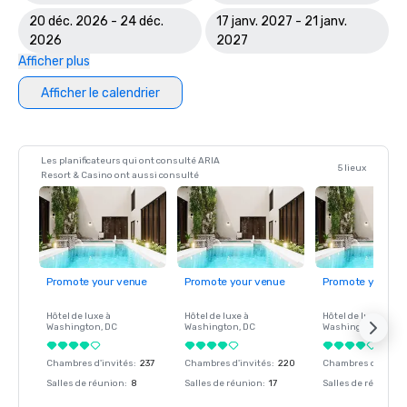
20 déc. 2026 - 24 déc.
17 janv. 2027 - 21 janv.
2026
2027
Afficher plus
Afficher le calendrier
Les planificateurs qui ont consulté ARIA
5 lieux
Resort & Casino ont aussi consulté
Promote your venue
Promote your venue
Promote your ve
Hôtel de luxe à
Hôtel de luxe à
Hôtel de luxe à
Washington
, DC
Washington
, DC
Washington
, DC
Chambres d'invités
:
237
Chambres d'invités
:
220
Chambres d'invité
Salles de réunion
:
8
Salles de réunion
:
17
Salles de réunion
: