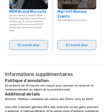
MGM Brand Microsite
Marriott Bonvoy
As an industry leader, MGM
Events
Resorts operates more than 4
Marriott Bonvoy Events
million sq. ft. of convention
space and hosts over 5,000
meetings and events each
year.
En savoir plus
En savoir plus
Informations supplémentaires
Politique d'annulation
Un préavis de 72 heures est requis pour annuler et recevoir le 
remboursement du dépôt de la première nuit.
Additional details
Nommé : Meilleur complexe de casino des États-Unis en 2010

Une ville vraiment géniale offre des endroits où les gens peuvent 
s'adonner à l'extraordinaire, et le vaste choix d'options culinaires 