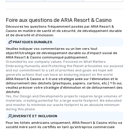
Foire aux questions de ARIA Resort & Casino
Découvrez les questions fréquemment posées par ARIA Resort &
Casino en matière de santé et de sécurité, de développement durable
et de diversité et d'inclusion.
PRATIQUES DURABLES
Veuillez indiquer vos commentaires ou un lien vers tout
objectif/stratégie de développement durable ou d'impact social de
ARIA Resort & Casino communiqué publiquement.
Grounded by our company values, Focused on What Matters: 
Embracing Humanity and Protecting the Planet articulates our purpose 
and our commitment to a set of priorities and goals we hope will 
generate actions that can have an enduring impact on the world.
ARIA Resort & Casino a-t-il une stratégie axée sur l'élimination et le
détournement des déchets (plastiques, papiers, cartons, etc.) ? Si oui,
veuillez préciser votre stratégie d'élimination et de détournement des
déchets.
Yes, Our Design and Developments projects requires large volumes of 
materials, creating potential for a large waste footprint. We educated 
and monitor to minimize our waste footprint to an absolute minimum 
during this phase.
DIVERSITÉ ET INCLUSION
Pour les hôtels américains uniquement, ARIA Resort & Casino et/ou sa
société mère sont-ils certifiés en tant qu'entreprise commerciale