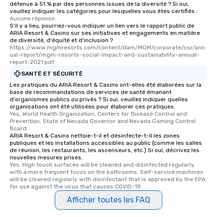
détenue à 51 % par des personnes issues de la diversité ? Si oui,
veuillez indiquer les catégories pour lesquelles vous êtes certifiés :
Aucune réponse.
S'il y a lieu, pourriez-vous indiquer un lien vers le rapport public de
ARIA Resort & Casino sur ses initiatives et engagements en matière
de diversité, d'équité et d'inclusion ?
https://www.mgmresorts.com/content/dam/MGM/corporate/csr/ann
ual-report/mgm-resorts-social-impact-and-sustainability-annual-
report-2021.pdf
SANTÉ ET SÉCURITÉ
Les pratiques du ARIA Resort & Casino ont-elles été élaborées sur la
base de recommandations de services de santé émanant
d'organismes publics ou privés ? Si oui, veuillez indiquer quelles
organisations ont été utilisées pour élaborer ces pratiques.
Yes, World Health Organization, Centers for Disease Control and 
Prevention, State of Nevada Governor and Nevada Gaming Control 
Board
ARIA Resort & Casino nettoie-t-il et désinfecte-t-il les zones
publiques et les installations accessibles au public (comme les salles
de réunion, les restaurants, les ascenseurs, etc.) Si oui, décrivez les
nouvelles mesures prises.
Yes, High touch surfaces will be cleaned and disinfected regularly, 
with a more frequent focus on the bathrooms. Self-service machines 
will be cleaned regularly with disinfectant that is approved by the EPA 
for use against the virus that causes COVID-19.
Afficher toutes les FAQ