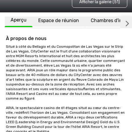
Afficher la galerie (51)
Aperçu
Espace de réunion
Chambres d'invité
À propos de nous
Situé à côté du Bellagio et du Cosmopolitan de Las Vegas sur le Strip 
de Las Vegas, CityCenter est le fruit d'une collaboration visionnaire 
entre MGM Resorts International et huit des architectes les plus 
célèbres du monde. Cette communauté urbaine, quartier commerçant 
et de divertissement, élève Las Vegas là où elle n'a jamais été 
auparavant. ARIA joue un rôle majeur dans le programme public des 
beaux-arts de 40 millions de dollars du CityCenter avec des œuvres 
d'art telles que la sculpture en argent du fleuve Colorado de Maya Lin 
suspendue au-dessus de la zone de réception. Avec ses arches 
saisissantes et ses vues verticales époustouflantes et stimulantes, 
l'ARIA Resort and Casino est au cœur de tout cela, au sens propre 
comme au figuré.

ARIA, le spectaculaire casino de 61 étages situé au cœur du centre-
ville, redéfinit l'horizon de Las Vegas. Consolidant son engagement en 
faveur du développement durable, ARIA a reçu deux certifications 
LEED (Leadership in Energy and Environmental Design) Gold du U.S. 
Green Building Council pour la tour de l'hôtel ARIA Resort, le centre 
des congrès et le théâtre.
