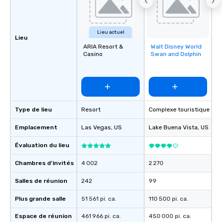
Lieu actuel
Lieu
ARIA Resort &
Walt Disney World
Removed from
Casino
Swan and Dolphin
favorites
Type de lieu
Resort
Complexe touristique
Emplacement
Las Vegas
, US
Lake Buena Vista
, US
Évaluation du lieu
Chambres d'invités
4 002
2 270
Salles de réunion
242
99
Plus grande salle
51 561 pi. ca.
110 500 pi. ca.
Espace de réunion
461 966 pi. ca.
450 000 pi. ca.