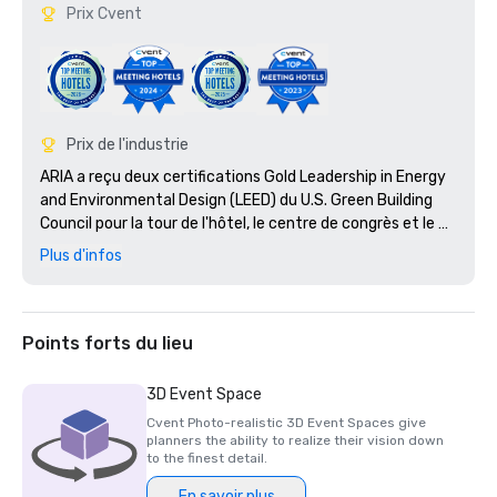
Prix Cvent
Prix de l'industrie
ARIA a reçu deux certifications Gold Leadership in Energy 
and Environmental Design (LEED) du U.S. Green Building 
Council pour la tour de l'hôtel, le centre de congrès et le 
théâtre d'ARIA Resort.

Plus d'infos
Nommé : Meilleur complexe de casino des États-Unis en 
2010

Points forts du lieu
3D Event Space
Cvent Photo-realistic 3D Event Spaces give
planners the ability to realize their vision down
to the finest detail.
En savoir plus