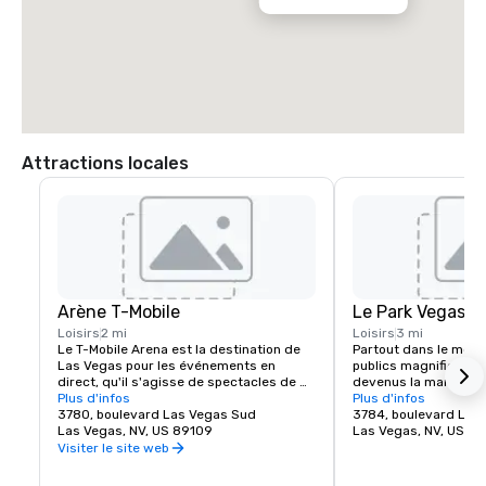
Attractions locales
Arène T-Mobile
Le Park Vegas
Loisirs
2 mi
Loisirs
3 mi
Le T-Mobile Arena est la destination de 
Partout dans le mond
Las Vegas pour les événements en 
publics magnifiques e
direct, qu'il s'agisse de spectacles de 
devenus la marque de
musique époustouflants ou 
Plus d'infos
belles villes et Las V
Plus d'infos
d'événements sportifs palpitants, il a 
3780, boulevard Las Vegas Sud
exception. MGM Resor
3784, boulevard Las
établi une nouvelle norme pour ce que le 
Las Vegas, NV, US 89109
l'expérience piétonne 
Las Vegas, NV, US 8
divertissement signifie dans la ville qui 
créant une destinati
Visiter le site web
le fait le mieux. Le T-Mobile Arena de 20 
juste à côté du célèbr
000 places accueille des événements 
Vegas. Que vous soye