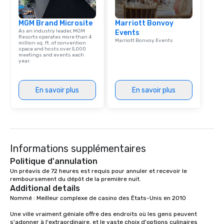
MGM Brand Microsite
Marriott Bonvoy
As an industry leader, MGM
Events
Resorts operates more than 4
Marriott Bonvoy Events
million sq. ft. of convention
space and hosts over 5,000
meetings and events each
year.
En savoir plus
En savoir plus
Informations supplémentaires
Politique d'annulation
Un préavis de 72 heures est requis pour annuler et recevoir le 
remboursement du dépôt de la première nuit.
Additional details
Nommé : Meilleur complexe de casino des États-Unis en 2010

Une ville vraiment géniale offre des endroits où les gens peuvent 
s'adonner à l'extraordinaire, et le vaste choix d'options culinaires 