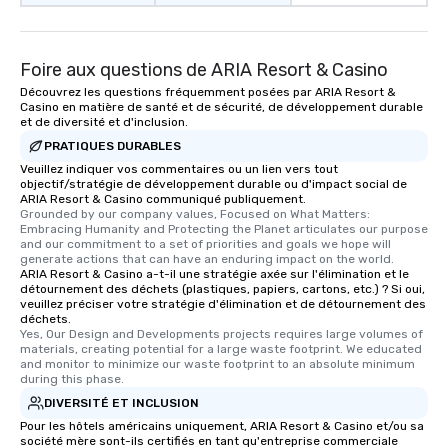
Foire aux questions de ARIA Resort & Casino
Découvrez les questions fréquemment posées par ARIA Resort &
Casino en matière de santé et de sécurité, de développement durable
et de diversité et d'inclusion.
PRATIQUES DURABLES
Veuillez indiquer vos commentaires ou un lien vers tout
objectif/stratégie de développement durable ou d'impact social de
ARIA Resort & Casino communiqué publiquement.
Grounded by our company values, Focused on What Matters: 
Embracing Humanity and Protecting the Planet articulates our purpose 
and our commitment to a set of priorities and goals we hope will 
generate actions that can have an enduring impact on the world.
ARIA Resort & Casino a-t-il une stratégie axée sur l'élimination et le
détournement des déchets (plastiques, papiers, cartons, etc.) ? Si oui,
veuillez préciser votre stratégie d'élimination et de détournement des
déchets.
Yes, Our Design and Developments projects requires large volumes of 
materials, creating potential for a large waste footprint. We educated 
and monitor to minimize our waste footprint to an absolute minimum 
during this phase.
DIVERSITÉ ET INCLUSION
Pour les hôtels américains uniquement, ARIA Resort & Casino et/ou sa
société mère sont-ils certifiés en tant qu'entreprise commerciale