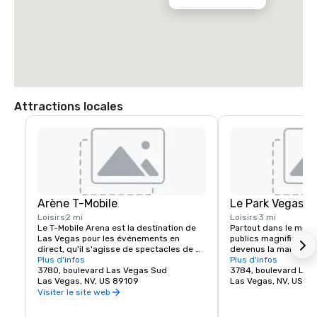
Attractions locales
Arène T-Mobile
Le Park Vegas
Loisirs
2 mi
Loisirs
3 mi
Le T-Mobile Arena est la destination de 
Partout dans le mond
Las Vegas pour les événements en 
publics magnifiques e
direct, qu'il s'agisse de spectacles de 
devenus la marque de
musique époustouflants ou 
Plus d'infos
belles villes et Las V
Plus d'infos
d'événements sportifs palpitants, il a 
3780, boulevard Las Vegas Sud
exception. MGM Resor
3784, boulevard Las
établi une nouvelle norme pour ce que le 
Las Vegas, NV, US 89109
l'expérience piétonne 
Las Vegas, NV, US 8
divertissement signifie dans la ville qui 
créant une destinati
Visiter le site web
le fait le mieux. Le T-Mobile Arena de 20 
juste à côté du célèbr
000 places accueille des événements 
Vegas. Que vous soye