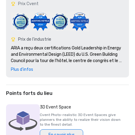
Prix Cvent
Prix de l'industrie
ARIA a reçu deux certifications Gold Leadership in Energy 
and Environmental Design (LEED) du U.S. Green Building 
Council pour la tour de l'hôtel, le centre de congrès et le 
théâtre d'ARIA Resort.

Plus d'infos
Nommé : Meilleur complexe de casino des États-Unis en 
2010

Points forts du lieu
3D Event Space
Cvent Photo-realistic 3D Event Spaces give
planners the ability to realize their vision down
to the finest detail.
En savoir plus