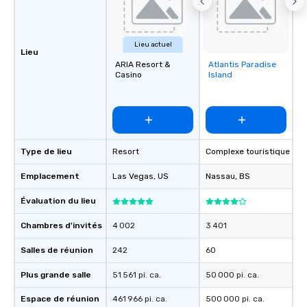
Lieu actuel
Lieu
ARIA Resort &
Atlantis Paradise
Removed from
Casino
Island
favorites
Type de lieu
Resort
Complexe touristique
Emplacement
Las Vegas
, US
Nassau
, BS
Évaluation du lieu
Chambres d'invités
4 002
3 401
Salles de réunion
242
60
Plus grande salle
51 561 pi. ca.
50 000 pi. ca.
Espace de réunion
461 966 pi. ca.
500 000 pi. ca.