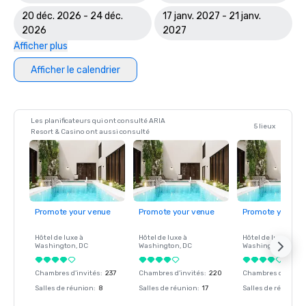
20 déc. 2026 - 24 déc.
17 janv. 2027 - 21 janv.
2026
2027
Afficher plus
Afficher le calendrier
Les planificateurs qui ont consulté ARIA
5 lieux
Resort & Casino ont aussi consulté
Promote your venue
Promote your venue
Promote your ve
Hôtel de luxe à
Hôtel de luxe à
Hôtel de luxe à
Washington
, DC
Washington
, DC
Washington
, DC
Chambres d'invités
:
237
Chambres d'invités
:
220
Chambres d'invité
Salles de réunion
:
8
Salles de réunion
:
17
Salles de réunion
: