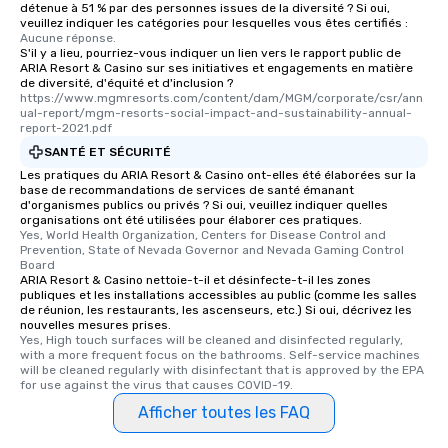
détenue à 51 % par des personnes issues de la diversité ? Si oui,
veuillez indiquer les catégories pour lesquelles vous êtes certifiés :
Aucune réponse.
S'il y a lieu, pourriez-vous indiquer un lien vers le rapport public de
ARIA Resort & Casino sur ses initiatives et engagements en matière
de diversité, d'équité et d'inclusion ?
https://www.mgmresorts.com/content/dam/MGM/corporate/csr/ann
ual-report/mgm-resorts-social-impact-and-sustainability-annual-
report-2021.pdf
SANTÉ ET SÉCURITÉ
Les pratiques du ARIA Resort & Casino ont-elles été élaborées sur la
base de recommandations de services de santé émanant
d'organismes publics ou privés ? Si oui, veuillez indiquer quelles
organisations ont été utilisées pour élaborer ces pratiques.
Yes, World Health Organization, Centers for Disease Control and 
Prevention, State of Nevada Governor and Nevada Gaming Control 
Board
ARIA Resort & Casino nettoie-t-il et désinfecte-t-il les zones
publiques et les installations accessibles au public (comme les salles
de réunion, les restaurants, les ascenseurs, etc.) Si oui, décrivez les
nouvelles mesures prises.
Yes, High touch surfaces will be cleaned and disinfected regularly, 
with a more frequent focus on the bathrooms. Self-service machines 
will be cleaned regularly with disinfectant that is approved by the EPA 
for use against the virus that causes COVID-19.
Afficher toutes les FAQ