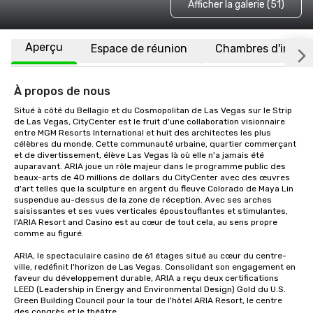
Afficher la galerie (51)
Aperçu
Espace de réunion
Chambres d'invité
À propos de nous
Situé à côté du Bellagio et du Cosmopolitan de Las Vegas sur le Strip 
de Las Vegas, CityCenter est le fruit d'une collaboration visionnaire 
entre MGM Resorts International et huit des architectes les plus 
célèbres du monde. Cette communauté urbaine, quartier commerçant 
et de divertissement, élève Las Vegas là où elle n'a jamais été 
auparavant. ARIA joue un rôle majeur dans le programme public des 
beaux-arts de 40 millions de dollars du CityCenter avec des œuvres 
d'art telles que la sculpture en argent du fleuve Colorado de Maya Lin 
suspendue au-dessus de la zone de réception. Avec ses arches 
saisissantes et ses vues verticales époustouflantes et stimulantes, 
l'ARIA Resort and Casino est au cœur de tout cela, au sens propre 
comme au figuré.

ARIA, le spectaculaire casino de 61 étages situé au cœur du centre-
ville, redéfinit l'horizon de Las Vegas. Consolidant son engagement en 
faveur du développement durable, ARIA a reçu deux certifications 
LEED (Leadership in Energy and Environmental Design) Gold du U.S. 
Green Building Council pour la tour de l'hôtel ARIA Resort, le centre 
des congrès et le théâtre.
