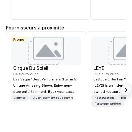
passionnants de classe mondiale pour 
d'un endroit pour vou
tous les goûts : UFC, boxe, hockey, 
amis ou pour manger
basket-ball, équitation de taureaux, 
un spectacle épique, 
spectacles de remise de prix et concerts 
Arena ont quelque chos
de renom.
chacun. Découvrez l'é
l'effervescence du no
Fournisseurs à proximité
incontournable de La
Promu
Cirque Du Soleil
LEYE
Plusieurs villes
Plusieurs villes
Las Vegas’ Best Performers Star in 5
Lettuce Entertain You E
Unique Amazing Shows Enjoy non-
(LEYE) is an independe
stop entertainment. Book your Las
owned restaurant grou
Vegas show tickets.
Chicago that owns, m
Activité
Divertissement sous contrat
Restauration
Restau
licenses more than 13
Personnel préféré
establishments in Illin
Maryland, Nevada, Cali
Virginia and Washingt
founded in June 1971 