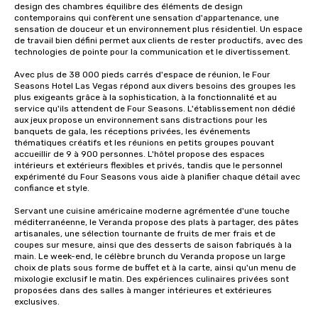
design des chambres équilibre des éléments de design 
contemporains qui confèrent une sensation d'appartenance, une 
sensation de douceur et un environnement plus résidentiel. Un espace 
de travail bien défini permet aux clients de rester productifs, avec des 
technologies de pointe pour la communication et le divertissement. 

Avec plus de 38 000 pieds carrés d'espace de réunion, le Four 
Seasons Hotel Las Vegas répond aux divers besoins des groupes les 
plus exigeants grâce à la sophistication, à la fonctionnalité et au 
service qu'ils attendent de Four Seasons. L'établissement non dédié 
aux jeux propose un environnement sans distractions pour les 
banquets de gala, les réceptions privées, les événements 
thématiques créatifs et les réunions en petits groupes pouvant 
accueillir de 9 à 900 personnes. L'hôtel propose des espaces 
intérieurs et extérieurs flexibles et privés, tandis que le personnel 
expérimenté du Four Seasons vous aide à planifier chaque détail avec 
confiance et style.

Servant une cuisine américaine moderne agrémentée d'une touche 
méditerranéenne, le Veranda propose des plats à partager, des pâtes 
artisanales, une sélection tournante de fruits de mer frais et de 
coupes sur mesure, ainsi que des desserts de saison fabriqués à la 
main. Le week-end, le célèbre brunch du Veranda propose un large 
choix de plats sous forme de buffet et à la carte, ainsi qu'un menu de 
mixologie exclusif le matin. Des expériences culinaires privées sont 
proposées dans des salles à manger intérieures et extérieures 
exclusives.
