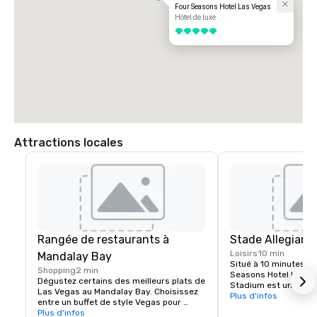
Four Seasons Hotel Las Vegas
Hôtel de luxe
5 sur 5
Attractions locales
Rangée de restaurants à
Stade Allegiant
Loisirs
10 min
Mandalay Bay
Situé à 10 minutes à 
Shopping
2 min
Seasons Hotel Las Veg
Dégustez certains des meilleurs plats de 
Stadium est une desti
Las Vegas au Mandalay Bay. Choisissez 
événementielle mond
Plus d'infos
entre un buffet de style Vegas pour 
grâce à l'arrivée de
toutes les réservations de plats ou de 
Plus d'infos