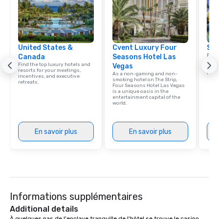
United States &
Cvent Luxury Four
Sou
Find 
Canada
Seasons Hotel Las
resor
Find the top luxury hotels and
Vegas
ince
resorts for your meetings,
retre
As a non-gaming and non-
incentives, and executive
smoking hotel on The Strip,
retreats.
Four Seasons Hotel Las Vegas
is a unique oasis in the
entertainment capital of the
world.
En savoir plus
En savoir plus
Informations supplémentaires
Additional details
À quelques pas de l'enclave tranquille de l'hôtel se trouve le casino 