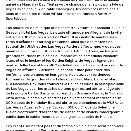
animé de Mandalay Bay. Tentez votre chance dans le plus pur style de 
Vegas avec des jeux de table classiques, les dernières machines à 
sous et des boîtes de luxe VIP sur le site non-fumeurs BetMGM 
Sportsbook.

Les amateurs de musique et de sport trouveront leur bonheur au Four 
Seasons Hotel Las Vegas. Le stade ultramoderne Allegiant de la ville 
est situé à 10 minutes à pied de l'hôtel. Il accueille de nombreuses 
têtes d'affiche tout au long de l'année, ainsi que des matchs de 
football de l'UNLV et des Las Vegas Raiders à l'automne. À quelques 
minutes en voiture du Strip se trouve la T-Mobile Arena, où les plus 
grandes tournées musicales du monde et les comédiens viennent 
jouer, et où le hockey et les Golden Knights de Vegas règnent en 
maître. Dolby Live at Park MGM redéfinit le divertissement au cœur de 
Vegas en offrant aux artistes un espace intime pour créer des 
performances uniques en leur genre. Assistez aux résidences 
tournantes de grandes stars telles que Bruno Mars, Usher et Maroon 
5. À Mandalay Bay, vous trouverez la House of Blues, la principale salle 
de Las Vegas pour les artistes de tous genres, qui abrite la légende 
de la guitare Carlos Santana, lauréat d'un Grammy Award, le Michelob 
Ultra Arena, le complexe sportif et de divertissement moderne de 12 
000 places de Mandalay Bay, qui abrite les champions de la WNBA, les 
Las Vegas Aces, et Michael Jackson ONE du Cirque du Soleil, une 
fusion électrisante d'acrobatie, de danse et de visuels immergeant le 
public dans le public monde des plus grands succès de Michael.

Les clients souhaitant passer du temps en plein air peuvent découvrir 
deux aspects très différents et tout aussi spectaculaires de Las 