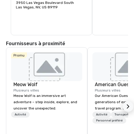
Raiders de la NFL en 
restaurants raffinés.
3950 Las Vegas Boulevard South
Allegiant est idéaleme
Las Vegas, NV, US 89119
visiteurs et les locaux
clos et climatisé ave
65 000 personnes. Le 
de la technologie est 
l'équipe de la NFL de
et accueillera des di
renommée mondiale,
concerts et des évén
Fournisseurs à proximité
spéciaux tels que le
Promu
Meow Wolf
American Guest
Plusieurs villes
Plusieurs villes
Meow Wolf is an immersive art
Our American Guest fa
adventure – step inside, explore, and
generations of experie
uncover the unexpected.
travel program. Since 
mission has been to c
Activité
Activité
Transport
imagination of your c
Personnel préféré
with tailored incentive
meetings, and VIP trav