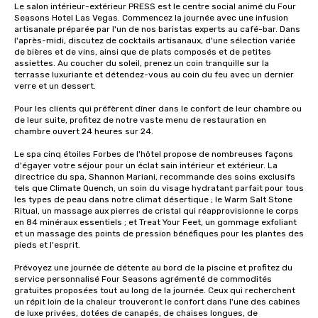
Le salon intérieur-extérieur PRESS est le centre social animé du Four 
Seasons Hotel Las Vegas. Commencez la journée avec une infusion 
artisanale préparée par l'un de nos baristas experts au café-bar. Dans 
l'après-midi, discutez de cocktails artisanaux, d'une sélection variée 
de bières et de vins, ainsi que de plats composés et de petites 
assiettes. Au coucher du soleil, prenez un coin tranquille sur la 
terrasse luxuriante et détendez-vous au coin du feu avec un dernier 
verre et un dessert.

Pour les clients qui préfèrent dîner dans le confort de leur chambre ou 
de leur suite, profitez de notre vaste menu de restauration en 
chambre ouvert 24 heures sur 24.

Le spa cinq étoiles Forbes de l'hôtel propose de nombreuses façons 
d'égayer votre séjour pour un éclat sain intérieur et extérieur. La 
directrice du spa, Shannon Mariani, recommande des soins exclusifs 
tels que Climate Quench, un soin du visage hydratant parfait pour tous 
les types de peau dans notre climat désertique ; le Warm Salt Stone 
Ritual, un massage aux pierres de cristal qui réapprovisionne le corps 
en 84 minéraux essentiels ; et Treat Your Feet, un gommage exfoliant 
et un massage des points de pression bénéfiques pour les plantes des 
pieds et l'esprit.

Prévoyez une journée de détente au bord de la piscine et profitez du 
service personnalisé Four Seasons agrémenté de commodités 
gratuites proposées tout au long de la journée. Ceux qui recherchent 
un répit loin de la chaleur trouveront le confort dans l'une des cabines 
de luxe privées, dotées de canapés, de chaises longues, de 