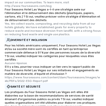
impact on our communities. To learn more, visit 
http://www.fourseasons.com/esg
Four Seasons Hotel Las Vegas a-t-il une stratégie axée sur
l'élimination et le détournement des déchets (plastiques, papiers,
cartons, etc.) ? Si oui, veuillez préciser votre stratégie d'élimination et
de détournement des déchets.
Yes, We collect waste, composting, and recycling data from all our 
hotels globally. We have established goals for every property to 
reduce waste and increase diversion from landfill, with a strong focus 
on reducing food waste and single use plastics.
DIVERSITÉ ET INCLUSION
Pour les hôtels américains uniquement, Four Seasons Hotel Las Vegas
et/ou sa société mère sont-ils certifiés en tant qu'entreprise
commerciale détenue à 51 % par des personnes issues de la diversité
? Si oui, veuillez indiquer les catégories pour lesquelles vous êtes
certifiés :
Aucune réponse.
S'il y a lieu, pourriez-vous indiquer un lien vers le rapport public de
Four Seasons Hotel Las Vegas sur ses initiatives et engagements en
matière de diversité, d'équité et d'inclusion ?
https://www.fourseasons.com/content/dam/fourseasons/images/w
eb/PDFs/2022-ESG-Report.pdf
SANTÉ ET SÉCURITÉ
Les pratiques du Four Seasons Hotel Las Vegas ont-elles été
élaborées sur la base de recommandations de services de santé
émanant d'organismes publics ou privés ? Si oui, veuillez indiquer
quelles organisations ont été utilisées pour élaborer ces pratiques.