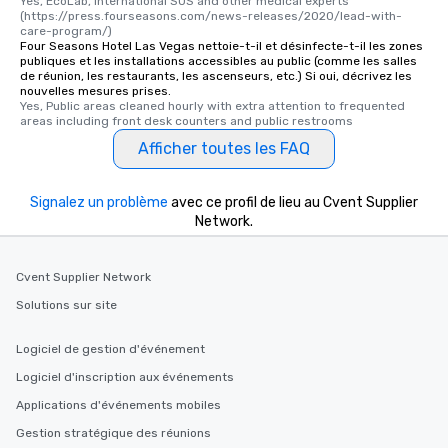
Yes, EcoLab, International SOS and other medical experts 
(https://press.fourseasons.com/news-releases/2020/lead-with-
care-program/)
Four Seasons Hotel Las Vegas nettoie-t-il et désinfecte-t-il les zones
publiques et les installations accessibles au public (comme les salles
de réunion, les restaurants, les ascenseurs, etc.) Si oui, décrivez les
nouvelles mesures prises.
Yes, Public areas cleaned hourly with extra attention to frequented 
areas including front desk counters and public restrooms
Afficher toutes les FAQ
Signalez un problème
avec ce profil de lieu au Cvent Supplier
Network.
Cvent Supplier Network
Solutions sur site
Logiciel de gestion d'événement
Logiciel d'inscription aux événements
Applications d'événements mobiles
Gestion stratégique des réunions