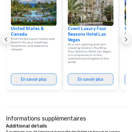
Las Vegas, Chicago, Na
New Orleans, we combin
local expertise, and t
ground support to brin
United States &
Cvent Luxury Four
life.
Sou
Find 
Canada
Seasons Hotel Las
resor
Find the top luxury hotels and
Vegas
ince
resorts for your meetings,
retre
As a non-gaming and non-
incentives, and executive
smoking hotel on The Strip,
retreats.
Four Seasons Hotel Las Vegas
is a unique oasis in the
entertainment capital of the
world.
En savoir plus
En savoir plus
Informations supplémentaires
Additional details
À quelques pas de l'enclave tranquille de l'hôtel se trouve le casino 