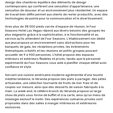
design des chambres équilibre des éléments de design 
contemporains qui confèrent une sensation d'appartenance, une 
sensation de douceur et un environnement plus résidentiel. Un espace 
de travail bien défini permet aux clients de rester productifs, avec des 
technologies de pointe pour la communication et le divertissement. 

Avec plus de 38 000 pieds carrés d'espace de réunion, le Four 
Seasons Hotel Las Vegas répond aux divers besoins des groupes les 
plus exigeants grâce à la sophistication, à la fonctionnalité et au 
service qu'ils attendent de Four Seasons. L'établissement non dédié 
aux jeux propose un environnement sans distractions pour les 
banquets de gala, les réceptions privées, les événements 
thématiques créatifs et les réunions en petits groupes pouvant 
accueillir de 9 à 900 personnes. L'hôtel propose des espaces 
intérieurs et extérieurs flexibles et privés, tandis que le personnel 
expérimenté du Four Seasons vous aide à planifier chaque détail avec 
confiance et style.

Servant une cuisine américaine moderne agrémentée d'une touche 
méditerranéenne, le Veranda propose des plats à partager, des pâtes 
artisanales, une sélection tournante de fruits de mer frais et de 
coupes sur mesure, ainsi que des desserts de saison fabriqués à la 
main. Le week-end, le célèbre brunch du Veranda propose un large 
choix de plats sous forme de buffet et à la carte, ainsi qu'un menu de 
mixologie exclusif le matin. Des expériences culinaires privées sont 
proposées dans des salles à manger intérieures et extérieures 
exclusives.
