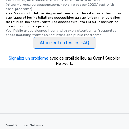
Yes, EcoLab, International SOS and other medical experts 
(https://press.fourseasons.com/news-releases/2020/lead-with-
care-program/)
Four Seasons Hotel Las Vegas nettoie-t-il et désinfecte-t-il les zones
publiques et les installations accessibles au public (comme les salles
de réunion, les restaurants, les ascenseurs, etc.) Si oui, décrivez les
nouvelles mesures prises.
Yes, Public areas cleaned hourly with extra attention to frequented 
areas including front desk counters and public restrooms
Afficher toutes les FAQ
Signalez un problème
avec ce profil de lieu au Cvent Supplier
Network.
Cvent Supplier Network