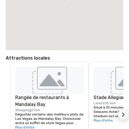
Attractions locales
Rangée de restaurants à
Stade Allegiant
Loisirs
10 min
Mandalay Bay
Situé à 10 minutes à 
Shopping
2 min
Seasons Hotel Las Veg
Dégustez certains des meilleurs plats de 
Stadium est une desti
Las Vegas au Mandalay Bay. Choisissez 
événementielle mond
Plus d'infos
entre un buffet de style Vegas pour 
grâce à l'arrivée de
toutes les réservations de plats ou de 
Plus d'infos