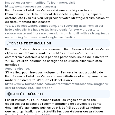
impact on our communities. To learn more, visit 
http://www.fourseasons.com/esg
Four Seasons Hotel Las Vegas a-t-il une stratégie axée sur
l'élimination et le détournement des déchets (plastiques, papiers,
cartons, etc.) ? Si oui, veuillez préciser votre stratégie d'élimination et
de détournement des déchets.
Yes, We collect waste, composting, and recycling data from all our 
hotels globally. We have established goals for every property to 
reduce waste and increase diversion from landfill, with a strong focus 
on reducing food waste and single use plastics.
DIVERSITÉ ET INCLUSION
Pour les hôtels américains uniquement, Four Seasons Hotel Las Vegas
et/ou sa société mère sont-ils certifiés en tant qu'entreprise
commerciale détenue à 51 % par des personnes issues de la diversité
? Si oui, veuillez indiquer les catégories pour lesquelles vous êtes
certifiés :
Aucune réponse.
S'il y a lieu, pourriez-vous indiquer un lien vers le rapport public de
Four Seasons Hotel Las Vegas sur ses initiatives et engagements en
matière de diversité, d'équité et d'inclusion ?
https://www.fourseasons.com/content/dam/fourseasons/images/w
eb/PDFs/2022-ESG-Report.pdf
SANTÉ ET SÉCURITÉ
Les pratiques du Four Seasons Hotel Las Vegas ont-elles été
élaborées sur la base de recommandations de services de santé
émanant d'organismes publics ou privés ? Si oui, veuillez indiquer
quelles organisations ont été utilisées pour élaborer ces pratiques.