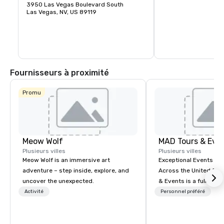
Raiders de la NFL en 
restaurants raffinés.
3950 Las Vegas Boulevard South
Allegiant est idéaleme
Las Vegas, NV, US 89119
visiteurs et les locaux
clos et climatisé ave
65 000 personnes. Le 
de la technologie est 
l'équipe de la NFL de
et accueillera des di
renommée mondiale,
concerts et des évén
Fournisseurs à proximité
spéciaux tels que le
Promu
Meow Wolf
MAD Tours & Eve
Plusieurs villes
Plusieurs villes
Meow Wolf is an immersive art
Exceptional Events & 
adventure – step inside, explore, and
Across the United States! MAD 
uncover the unexpected.
& Events is a full-serv
Management Company s
Activité
Personnel préféré
corporate events, incen
executive retreats, co
product launches, tea