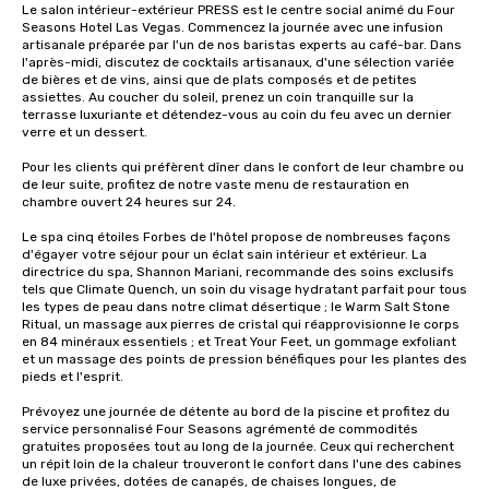
Le salon intérieur-extérieur PRESS est le centre social animé du Four 
Seasons Hotel Las Vegas. Commencez la journée avec une infusion 
artisanale préparée par l'un de nos baristas experts au café-bar. Dans 
l'après-midi, discutez de cocktails artisanaux, d'une sélection variée 
de bières et de vins, ainsi que de plats composés et de petites 
assiettes. Au coucher du soleil, prenez un coin tranquille sur la 
terrasse luxuriante et détendez-vous au coin du feu avec un dernier 
verre et un dessert.

Pour les clients qui préfèrent dîner dans le confort de leur chambre ou 
de leur suite, profitez de notre vaste menu de restauration en 
chambre ouvert 24 heures sur 24.

Le spa cinq étoiles Forbes de l'hôtel propose de nombreuses façons 
d'égayer votre séjour pour un éclat sain intérieur et extérieur. La 
directrice du spa, Shannon Mariani, recommande des soins exclusifs 
tels que Climate Quench, un soin du visage hydratant parfait pour tous 
les types de peau dans notre climat désertique ; le Warm Salt Stone 
Ritual, un massage aux pierres de cristal qui réapprovisionne le corps 
en 84 minéraux essentiels ; et Treat Your Feet, un gommage exfoliant 
et un massage des points de pression bénéfiques pour les plantes des 
pieds et l'esprit.

Prévoyez une journée de détente au bord de la piscine et profitez du 
service personnalisé Four Seasons agrémenté de commodités 
gratuites proposées tout au long de la journée. Ceux qui recherchent 
un répit loin de la chaleur trouveront le confort dans l'une des cabines 
de luxe privées, dotées de canapés, de chaises longues, de 