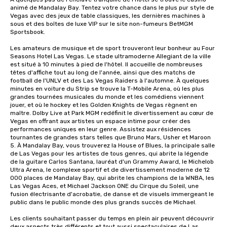
animé de Mandalay Bay. Tentez votre chance dans le plus pur style de 
Vegas avec des jeux de table classiques, les dernières machines à 
sous et des boîtes de luxe VIP sur le site non-fumeurs BetMGM 
Sportsbook.

Les amateurs de musique et de sport trouveront leur bonheur au Four 
Seasons Hotel Las Vegas. Le stade ultramoderne Allegiant de la ville 
est situé à 10 minutes à pied de l'hôtel. Il accueille de nombreuses 
têtes d'affiche tout au long de l'année, ainsi que des matchs de 
football de l'UNLV et des Las Vegas Raiders à l'automne. À quelques 
minutes en voiture du Strip se trouve la T-Mobile Arena, où les plus 
grandes tournées musicales du monde et les comédiens viennent 
jouer, et où le hockey et les Golden Knights de Vegas règnent en 
maître. Dolby Live at Park MGM redéfinit le divertissement au cœur de 
Vegas en offrant aux artistes un espace intime pour créer des 
performances uniques en leur genre. Assistez aux résidences 
tournantes de grandes stars telles que Bruno Mars, Usher et Maroon 
5. À Mandalay Bay, vous trouverez la House of Blues, la principale salle 
de Las Vegas pour les artistes de tous genres, qui abrite la légende 
de la guitare Carlos Santana, lauréat d'un Grammy Award, le Michelob 
Ultra Arena, le complexe sportif et de divertissement moderne de 12 
000 places de Mandalay Bay, qui abrite les champions de la WNBA, les 
Las Vegas Aces, et Michael Jackson ONE du Cirque du Soleil, une 
fusion électrisante d'acrobatie, de danse et de visuels immergeant le 
public dans le public monde des plus grands succès de Michael.

Les clients souhaitant passer du temps en plein air peuvent découvrir 
deux aspects très différents et tout aussi spectaculaires de Las 