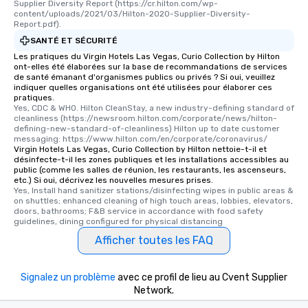
Supplier Diversity Report (https://cr.hilton.com/wp-
content/uploads/2021/03/Hilton-2020-Supplier-Diversity-
Report.pdf).
SANTÉ ET SÉCURITÉ
Les pratiques du Virgin Hotels Las Vegas, Curio Collection by Hilton
ont-elles été élaborées sur la base de recommandations de services
de santé émanant d'organismes publics ou privés ? Si oui, veuillez
indiquer quelles organisations ont été utilisées pour élaborer ces
pratiques.
Yes, CDC & WHO. Hilton CleanStay, a new industry-defining standard of 
cleanliness (https://newsroom.hilton.com/corporate/news/hilton-
defining-new-standard-of-cleanliness) Hilton up to date customer 
messaging: https://www.hilton.com/en/corporate/coronavirus/
Virgin Hotels Las Vegas, Curio Collection by Hilton nettoie-t-il et
désinfecte-t-il les zones publiques et les installations accessibles au
public (comme les salles de réunion, les restaurants, les ascenseurs,
etc.) Si oui, décrivez les nouvelles mesures prises.
Yes, Install hand sanitizer stations/disinfecting wipes in public areas & 
on shuttles; enhanced cleaning of high touch areas, lobbies, elevators, 
doors, bathrooms; F&B service in accordance with food safety 
guidelines, dining configured for physical distancing
Afficher toutes les FAQ
Signalez un problème
avec ce profil de lieu au Cvent Supplier
Network.