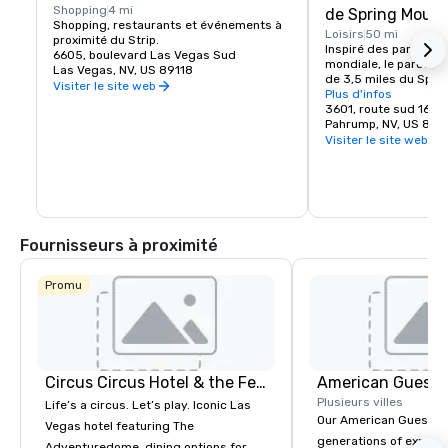
Shopping
4 mi
de Spring Mount
Shopping, restaurants et événements à 
Loisirs
50 mi
proximité du Strip.
Inspiré des parcours
6605, boulevard Las Vegas Sud
mondiale, le parcours
Las Vegas, NV, US 89118
de 3,5 miles du Sprin
Visiter le site web
Motorsports Ranch, q
Plus d'infos
différentes configura
3601, route sud 160
éléments passionnants
Pahrump, NV, US 89
du Grand Prix de Long
Visiter le site web
virage qui est une ré
Moss Corner au Mospor
international en Ontar
pilotes exigeants tro
inclinés, des angles 
techniques hors carr
Fournisseurs à proximité
nombreuses lignes dr
Promu
Circus Circus Hotel & the Festival Grounds
American Guest
Plusieurs villes
Life’s a circus. Let’s play. Iconic Las
Our American Guest fa
Vegas hotel featuring The
generations of experie
Adventuredome, dining options for