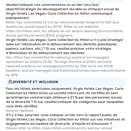
Veuillez indiquer vos commentaires ou un lien vers tout
objectif/stratégie de développement durable ou d'impact social de
Virgin Hotels Las Vegas, Curio Collection by Hilton communiqué
publiquement.
Hilton has committed to cut our environmental footprint in half and 
double our social impact by 2030. Refer to our website, 
https://cr.hilton.com, for details on our award-winning Environmental, 
Social and Governance (ESG) programs.
Virgin Hotels Las Vegas, Curio Collection by Hilton a-t-il une stratégie
axée sur l'élimination et le détournement des déchets (plastiques,
papiers, cartons, etc.) ? Si oui, veuillez préciser votre stratégie
d'élimination et de détournement des déchets.
Yes, Hilton has committed to reducing waste in our managed 
operations by 50% by 2030. Through the end of 2020, we have 
reduced waste in our managed portfolio by 73% since our 2008 
baseline, and our managed and franchised hotels have reduced waste 
by 62%.
DIVERSITÉ ET INCLUSION
Pour les hôtels américains uniquement, Virgin Hotels Las Vegas, Curio
Collection by Hilton et/ou sa société mère sont-ils certifiés en tant
qu'entreprise commerciale détenue à 51 % par des personnes issues
de la diversité ? Si oui, veuillez indiquer les catégories pour lesquelles
vous êtes certifiés :
Aucune réponse.
S'il y a lieu, pourriez-vous indiquer un lien vers le rapport public de
Virgin Hotels Las Vegas, Curio Collection by Hilton sur ses initiatives et
engagements en matière de diversité, d'équité et d'inclusion ?
Please refer to https://jobs.hilton.com/diversity and our annual 