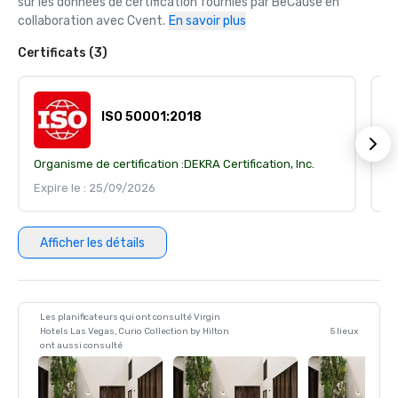
sur les données de certification fournies par BeCause en 
collaboration avec Cvent.
En savoir plus
Certificats (3)
ISO 50001:2018
Organisme de certification :
DEKRA Certification, Inc.
Or
Expire le : 25/09/2026
Ex
Afficher les détails
Les planificateurs qui ont consulté Virgin
Hotels Las Vegas, Curio Collection by Hilton
5 lieux
ont aussi consulté