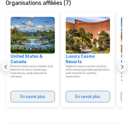
Organisations affiliées (7)
United States &
Luxury Casino
Cve
Canada
Resorts
Hot
Find the top luxury hotels and
Explore luxury casino resorts
Virgi
resorts for your meetings,
with amazing meeting facilities
memb
incentives, and executive
and incentive-worthy
by Hi
retreats.
amenities.
benef
and 
En savoir plus
En savoir plus