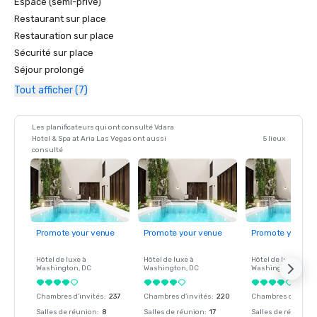
Espace (semi-privé)
Restaurant sur place
Restauration sur place
Sécurité sur place
Séjour prolongé
Tout afficher (7)
Les planificateurs qui ont consulté Vdara
Hotel & Spa at Aria Las Vegas ont aussi
5 lieux
consulté
Promote your venue
Promote your venue
Promote your ve
Hôtel de luxe à
Hôtel de luxe à
Hôtel de luxe à
Washington
, DC
Washington
, DC
Washington
, DC
Chambres d'invités
:
237
Chambres d'invités
:
220
Chambres d'invité
Salles de réunion
:
8
Salles de réunion
:
17
Salles de réunion
: