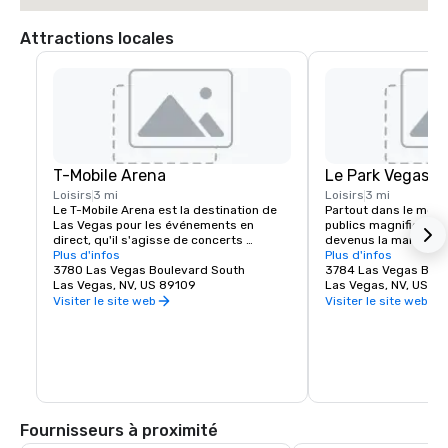
Attractions locales
T-Mobile Arena
Le Park Vegas
Loisirs
3 mi
Loisirs
3 mi
Le T-Mobile Arena est la destination de 
Partout dans le mond
Las Vegas pour les événements en 
publics magnifiques e
direct, qu'il s'agisse de concerts 
devenus la marque de
exceptionnels ou d'événements sportifs 
Plus d'infos
belles villes et Las V
Plus d'infos
palpitants, il a établi une nouvelle norme 
3780 Las Vegas Boulevard South
exception. MGM Resor
3784 Las Vegas Boul
en matière de divertissement dans la 
Las Vegas, NV, US 89109
l'expérience piétonne 
Las Vegas, NV, US 8
ville qui le fait le mieux. Le T-Mobile Arena 
créant une destinati
Visiter le site web
Visiter le site web
de 20 000 places accueille des 
juste à côté du célèbr
événements passionnants de renommée 
Vegas. Que vous reche
mondiale qui plairont à tout le monde : de 
pour vous retrouver e
l'UFC à la boxe, en passant par le hockey, 
manger un morceau a
le basket-ball et l'équitation, ainsi que 
épique, The Park et T
des remises de prix prestigieuses et des 
offrent quelque chose
concerts de renom.
monde. Découvrez l'én
l'effervescence du no
Fournisseurs à proximité
incontournable de La