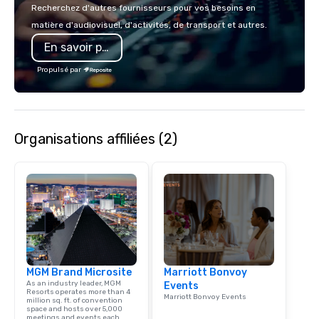
on-site coordination. 
Recherchez d'autres fournisseurs pour vos besoins en
executive gatherings t
matière d'audiovisuel, d'activités, de transport et autres.
events, we create sea
En savoir plus
memorable experiences
each client’s goals. Our multilingual
Propulsé par
team supports clients 
Spanish, and English, 
language support avai
needed. As a Travelife
Organisations affiliées (2)
we are committed to su
ethical business pract
responsible tourism. With experience
across destinations lik
Miami, Los Angeles, Sa
Las Vegas, Chicago, Na
New Orleans, we combin
local expertise, and t
ground support to brin
MGM Brand Microsite
Marriott Bonvoy
life.
As an industry leader, MGM
Events
Resorts operates more than 4
Marriott Bonvoy Events
million sq. ft. of convention
space and hosts over 5,000
meetings and events each