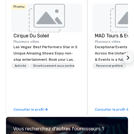
Promu
Cirque Du Soleil
MAD Tours & Eve
Plusieurs villes
Plusieurs villes
Las Vegas’ Best Performers Star in 5
Exceptional Events & 
Unique Amazing Shows Enjoy non-
Across the United States! MAD 
stop entertainment. Book your Las
& Events is a full-serv
Vegas show tickets.
Management Company s
Activité
Divertissement sous contrat
Personnel préféré
corporate events, incen
executive retreats, co
product launches, tea
programs, and luxury 
across the U.S. We provide end-to-
end support, includin
Consulter le profil
Consulter le profil
sourcing, accommodat
transportation, VIP ser
programs, entertainm
Vous recherchez d'autres fournisseurs ?
events, exclusive expe