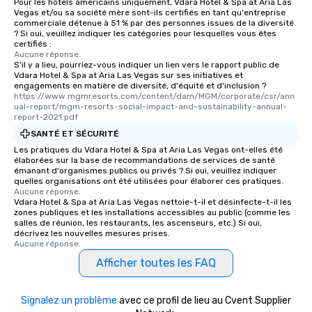
Pour les hôtels américains uniquement, Vdara Hotel & Spa at Aria Las
Vegas et/ou sa société mère sont-ils certifiés en tant qu'entreprise
commerciale détenue à 51 % par des personnes issues de la diversité
? Si oui, veuillez indiquer les catégories pour lesquelles vous êtes
certifiés :
Aucune réponse.
S'il y a lieu, pourriez-vous indiquer un lien vers le rapport public de
Vdara Hotel & Spa at Aria Las Vegas sur ses initiatives et
engagements en matière de diversité, d'équité et d'inclusion ?
https://www.mgmresorts.com/content/dam/MGM/corporate/csr/ann
ual-report/mgm-resorts-social-impact-and-sustainability-annual-
report-2021.pdf
SANTÉ ET SÉCURITÉ
Les pratiques du Vdara Hotel & Spa at Aria Las Vegas ont-elles été
élaborées sur la base de recommandations de services de santé
émanant d'organismes publics ou privés ? Si oui, veuillez indiquer
quelles organisations ont été utilisées pour élaborer ces pratiques.
Aucune réponse.
Vdara Hotel & Spa at Aria Las Vegas nettoie-t-il et désinfecte-t-il les
zones publiques et les installations accessibles au public (comme les
salles de réunion, les restaurants, les ascenseurs, etc.) Si oui,
décrivez les nouvelles mesures prises.
Aucune réponse.
Afficher toutes les FAQ
Signalez un problème
avec ce profil de lieu au Cvent Supplier