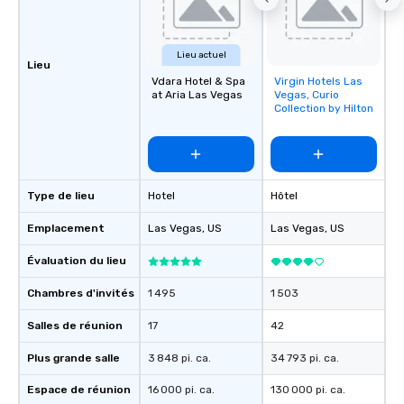
Lieu actuel
Lieu
Vdara Hotel & Spa
Virgin Hotels Las
Removed from
at Aria Las Vegas
Vegas, Curio
favorites
Collection by Hilton
Type de lieu
Hotel
Hôtel
Emplacement
Las Vegas
, US
Las Vegas
, US
Évaluation du lieu
Chambres d'invités
1 495
1 503
Salles de réunion
17
42
Plus grande salle
3 848 pi. ca.
34 793 pi. ca.
Espace de réunion
16 000 pi. ca.
130 000 pi. ca.