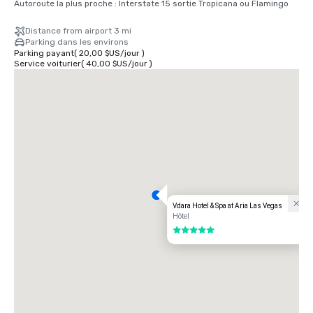
Autoroute la plus proche : Interstate 15 sortie Tropicana ou Flamingo
Distance from airport 3 mi
Parking dans les environs
Parking payant
(
20,00 $US
/
jour
)
Service voiturier
(
40,00 $US
/
jour
)
Vdara Hotel & Spa at Aria Las Vegas
Hôtel
5 sur 5