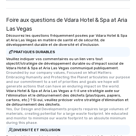
Foire aux questions de Vdara Hotel & Spa at Aria
Las Vegas
Découvrez les questions fréquemment posées par Vdara Hotel & Spa
at Aria Las Vegas en matière de santé et de sécurité, de
développement durable et de diversité et d'inclusion.
PRATIQUES DURABLES
Veuillez indiquer vos commentaires ou un lien vers tout
objectif/stratégie de développement durable ou d'impact social de
Vdara Hotel & Spa at Aria Las Vegas communiqué publiquement.
Grounded by our company values, Focused on What Matters: 
Embracing Humanity and Protecting the Planet articulates our purpose 
and our commitment to a set of priorities and goals we hope will 
generate actions that can have an enduring impact on the world.
Vdara Hotel & Spa at Aria Las Vegas a-t-il une stratégie axée sur
l'élimination et le détournement des déchets (plastiques, papiers,
cartons, etc.) ? Si oui, veuillez préciser votre stratégie d'élimination et
de détournement des déchets.
Yes, Our Design and Developments projects requires large volumes of 
materials, creating potential for a large waste footprint. We educated 
and monitor to minimize our waste footprint to an absolute minimum 
during this phase.
DIVERSITÉ ET INCLUSION