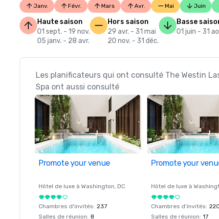
Janv.
Févr.
Mars
Avr.
Mai
Juin
Haute saison
Hors saison
Basse saiso
01 sept. - 19 nov.
29 avr. - 31 mai
01 juin - 31 a
05 janv. - 28 avr.
20 nov. - 31 déc.
Les planificateurs qui ont consulté The Westin La
Spa ont aussi consulté
Promote your venue
Promote your venu
Hôtel de luxe à
Washington
, DC
Hôtel de luxe à
Washing
Chambres d'invités
:
237
Chambres d'invités
:
22
Salles de réunion
:
8
Salles de réunion
:
17