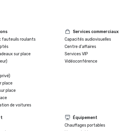
ions
Services commerciaux
 fauteuils roulants
Capacités audiovisuelles
ptés
Centre d'affaires
adeaux sur place
Services VIP
eur)
Vidéoconférence
privé)
r place
sur place
lace
ation de voitures
rt
Équipement
Chauffages portables