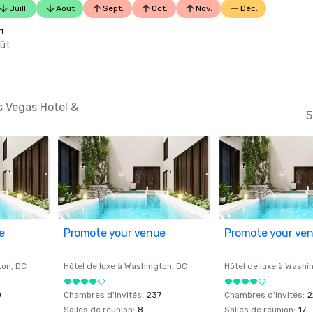
Juill.
Août
Sept.
Oct.
Nov.
Déc.
n
oût
s Vegas Hotel &
5
e
Promote your venue
Promote your ve
ton
, DC
Hôtel de luxe à
Washington
, DC
Hôtel de luxe à
Washi
0
Chambres d'invités
:
237
Chambres d'invités
:
2
Salles de réunion
:
8
Salles de réunion
:
17