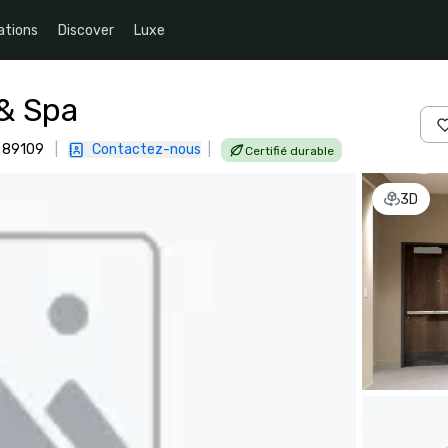
ations
Discover
Luxe
 & Spa
, 89109
|
Contactez-nous
|
Certifié durable
3D