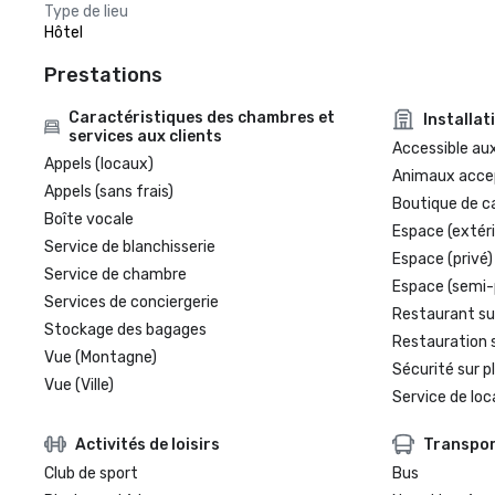
Type de lieu
Hôtel
Prestations
Caractéristiques des chambres et
Installat
services aux clients
Accessible aux
Appels (locaux)
Animaux acce
Appels (sans frais)
Boutique de c
Boîte vocale
Espace (extéri
Service de blanchisserie
Espace (privé)
Service de chambre
Espace (semi-
Services de conciergerie
Restaurant su
Stockage des bagages
Restauration 
Vue (Montagne)
Sécurité sur p
Vue (Ville)
Service de loc
Activités de loisirs
Transpo
Club de sport
Bus