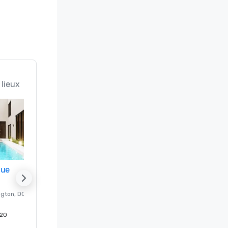
 lieux
nue
Promote your venue
ngton
, DC
Hôtel de luxe à
Washington
, DC
20
Chambres d'invités
:
237
Salles de réunion
:
8