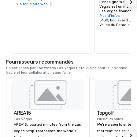
L'enseigne Welcome t
Visiter le site web
Vegas est un monumen
Las Vegas financé en 
peu de temps après p
Plus d'infos
L'enseigne a été conçu
5100, boulevard Las
la demande de Ted Ro
Vallée du Paradis, NV
local, qui l'a vendue 
dans le Nevada.

Le panneau est situé
5100 Las Vegas Boule
nord des piliers de pi
l'ancien aéroport McC
Fournisseurs recommandés
est, et en face du Bali
Klondike Hotel & Casin
Sélectionnés par The Westin Las Vegas Hotel & Spa pour leur service 
côté ouest. Certains 
fiable et leur collaboration sans faille.
panneau comme l'extré
du Strip de Las Vegas
comme la majeure part
trouve dans la ville d
environ 6,4 km au sud
ville de Las Vegas. (C
généralement ignorée
et les touristes, qui a
Vegas » toute la zone
AREA15
Topgolf
Las Vegas
Plusieurs villes
AREA15, located minutes from the Las
We’re a sports entert
Vegas Strip, represents the world’s
that features an inclu