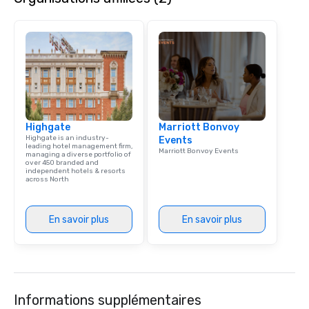
Vegas, AREA15 will soon welcome
even more immersive destinations,
including Universal Destinations &
Experiences’ new, year-round horror
entertainment experience Horror
Unleashed.
Highgate
Marriott Bonvoy
Highgate is an industry-
Events
leading hotel management firm,
Marriott Bonvoy Events
managing a diverse portfolio of
over 450 branded and
independent hotels & resorts
across North
En savoir plus
En savoir plus
Informations supplémentaires