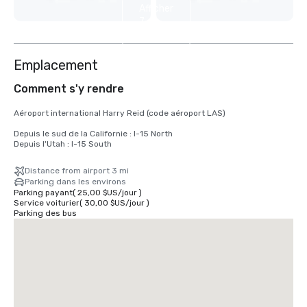
Afficher
7
autres
Emplacement
Comment s'y rendre
Aéroport international Harry Reid (code aéroport LAS)

Depuis le sud de la Californie : I-15 North

Depuis l'Utah : I-15 South
Distance from airport 3 mi
Parking dans les environs
Parking payant
(
25,00 $US
/
jour
)
Service voiturier
(
30,00 $US
/
jour
)
Parking des bus