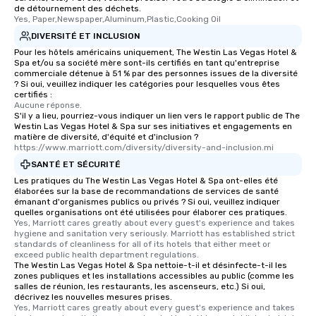
de détournement des déchets.
Yes, Paper,Newspaper,Aluminum,Plastic,Cooking Oil
DIVERSITÉ ET INCLUSION
Pour les hôtels américains uniquement, The Westin Las Vegas Hotel &
Spa et/ou sa société mère sont-ils certifiés en tant qu'entreprise
commerciale détenue à 51 % par des personnes issues de la diversité
? Si oui, veuillez indiquer les catégories pour lesquelles vous êtes
certifiés :
Aucune réponse.
S'il y a lieu, pourriez-vous indiquer un lien vers le rapport public de The
Westin Las Vegas Hotel & Spa sur ses initiatives et engagements en
matière de diversité, d'équité et d'inclusion ?
https://www.marriott.com/diversity/diversity-and-inclusion.mi
SANTÉ ET SÉCURITÉ
Les pratiques du The Westin Las Vegas Hotel & Spa ont-elles été
élaborées sur la base de recommandations de services de santé
émanant d'organismes publics ou privés ? Si oui, veuillez indiquer
quelles organisations ont été utilisées pour élaborer ces pratiques.
Yes, Marriott cares greatly about every guest's experience and takes 
hygiene and sanitation very seriously. Marriott has established strict 
standards of cleanliness for all of its hotels that either meet or 
exceed public health department regulations. 
The Westin Las Vegas Hotel & Spa nettoie-t-il et désinfecte-t-il les
zones publiques et les installations accessibles au public (comme les
salles de réunion, les restaurants, les ascenseurs, etc.) Si oui,
décrivez les nouvelles mesures prises.
Yes, Marriott cares greatly about every guest's experience and takes 