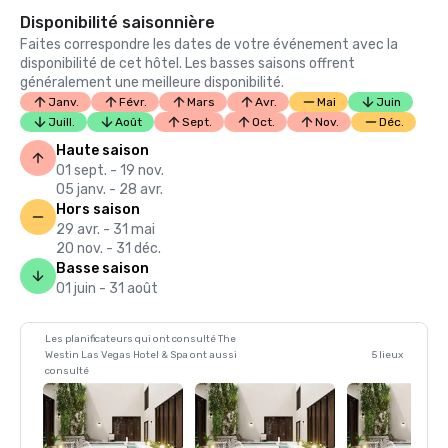
Disponibilité saisonnière
Faites correspondre les dates de votre événement avec la
disponibilité de cet hôtel. Les basses saisons offrent
généralement une meilleure disponibilité.
Janv.
Févr.
Mars
Avr.
Mai
Juin
Juill.
Août
Sept.
Oct.
Nov.
Déc.
Haute saison
01 sept. - 19 nov.
05 janv. - 28 avr.
Hors saison
29 avr. - 31 mai
20 nov. - 31 déc.
Basse saison
01 juin - 31 août
Les planificateurs qui ont consulté The
Westin Las Vegas Hotel & Spa ont aussi
5 lieux
consulté