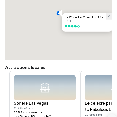
The Westin Las Vegas Hotel & Spa
Hôtel
4 sur 5
Attractions locales
Sphère Las Vegas
Le célèbre pan
Théâtre
1 bloc
to Fabulous Las
255 Sands Avenue
Loisirs
3 mi
Las Vegas, NV, US 89169