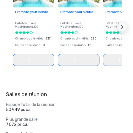
Promote your venue
Promote your venue
Promote your ve
Hôtel de luxe à
Hôtel de luxe à
Hôtel de luxe à
Washington
, DC
Washington
, DC
Washington
, DC
Chambres d'invités
:
237
Chambres d'invités
:
220
Chambres d'invité
Salles de réunion
:
8
Salles de réunion
:
17
Salles de réunion
:
Salles de réunion
Espace total de la réunion
50 949 pi. ca.
Plus grande salle
7 072 pi. ca.