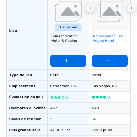
Lieu actuel
Lieu
Sunset Station
Renaissance Las
Removed from
Hotel & Casino
Vegas Hotel
favorites
Type de lieu
Hotel
Hôtel
Emplacement
Henderson
, US
Las Vegas
, US
Évaluation du lieu
Chambres d'invités
457
548
Salles de réunion
1
14
Plus grande salle
4 000 pi. ca.
9 880 pi. ca.