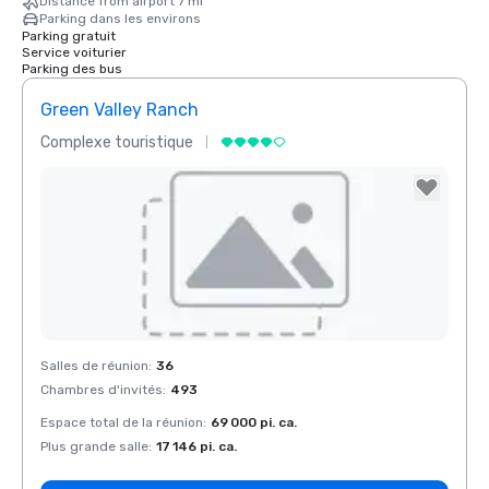
Distance from airport 7 mi
Parking dans les environs
Parking gratuit
Service voiturier
Parking des bus
Green Valley Ranch
Complexe touristique
Removed from favorites
Salles de réunion
:
36
Chambres d'invités
:
493
Espace total de la réunion
:
69 000 pi. ca.
Plus grande salle
:
17 146 pi. ca.