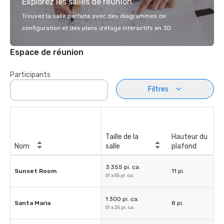
Explorez les salles de réunion
Trouvez la salle parfaite avec des diagrammes de
configuration et des plans d’étage interactifs en 3D.
Espace de réunion
Participants
Filtres
Taille de la
Hauteur du
Nom
salle
plafond
3 355 pi. ca.
Sunset Room
11 pi.
61 x 55 pi. ca.
1 300 pi. ca.
Santa Maria
8 pi.
51 x 25 pi. ca.