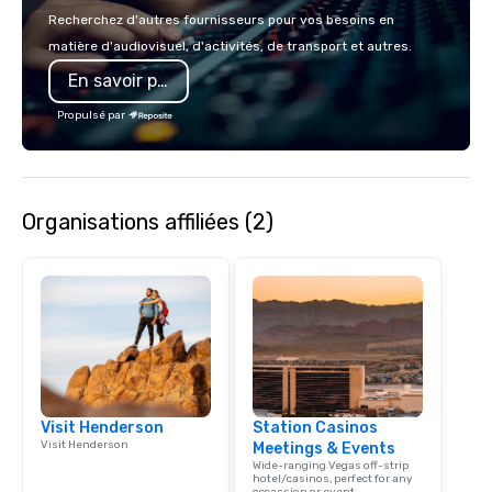
sleeves for our chocol
Recherchez d'autres fournisseurs pour vos besoins en
you to create a truly u
matière d'audiovisuel, d'activités, de transport et autres.
any event. Enjoy our w
En savoir plus
service and an elevat
experience that sets yo
Propulsé par
Organisations affiliées (2)
Visit Henderson
Station Casinos
Visit Henderson
Meetings & Events
Wide-ranging Vegas off-strip
hotel/casinos, perfect for any