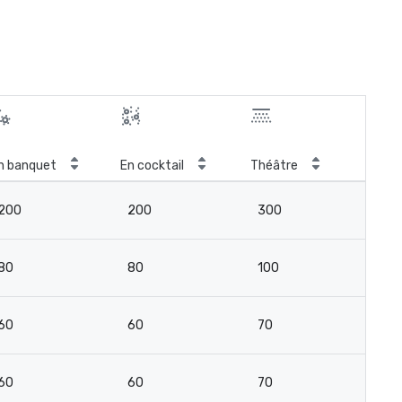
n banquet
En cocktail
Théâtre
Sal
200
200
300
16
80
80
100
6
60
60
70
3
60
60
70
4