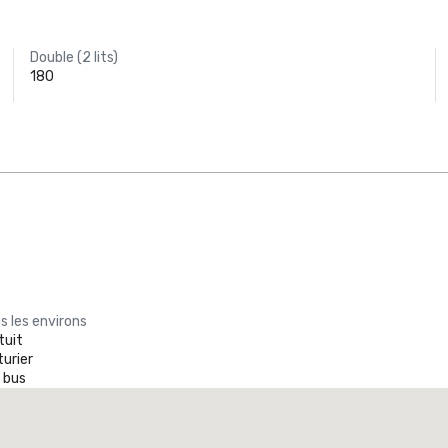
Double (2 lits)
180
s les environs
tuit
turier
 bus