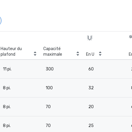
Hauteur du
Capacité
plafond
maximale
En U
E
11 pi.
300
60
8 pi.
100
32
8 pi.
70
20
8 pi.
70
25