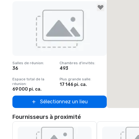
Removed from favorites
Salles de réunion
:
Chambres d'invités
:
36
493
Espace total de la
Plus grande salle
:
réunion
:
17 146 pi. ca.
69 000 pi. ca.
Sélectionnez un lieu
Fournisseurs à proximité