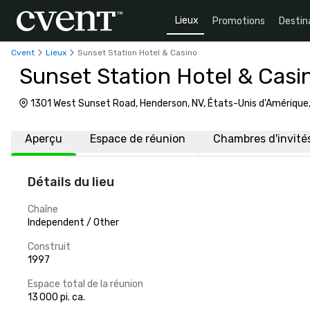
Lieux
Promotions
Destin
Cvent
Lieux
Sunset Station Hotel & Casino
Sunset Station Hotel & Casi
1301 West Sunset Road, Henderson, NV, États-Unis d'Amérique
Aperçu
Espace de réunion
Chambres d'invité
Détails du lieu
Chaîne
Independent / Other
Construit
1997
Espace total de la réunion
13 000 pi. ca.