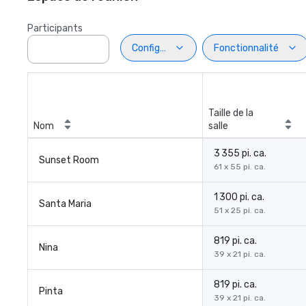
Participants
Configuration
Fonctionnalité
Taille de la
Nom
salle
3 355 pi. ca.
Sunset Room
61 x 55 pi. ca.
1 300 pi. ca.
Santa Maria
51 x 25 pi. ca.
819 pi. ca.
Nina
39 x 21 pi. ca.
819 pi. ca.
Pinta
39 x 21 pi. ca.