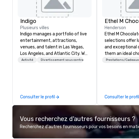
Indigo
Ethel M Choc
Plusieurs villes
Henderson
Indigo manages a portfolio of live
Ethel M Chocolat
entertainment, attractions,
selections offer l
venues, and talent in Las Vegas,
and exceptional 
Los Angeles, and Atlantic City. We
them an ideal cho
specialize in business to business
occasions, corpo
Activité
Divertissement sous contrat
Prestations/Cadeaux
relationship sales. Our friendly
gifts, or company
team is here to help you and your
Whether you’re e
clients deliver exceptional
appreciation to 
experiences. Indigo is not a third
their hard work, 
party; we work on behalf of the
partners for thei
Consulter le profil
Consulter le profi
Producers to provide best rates, a
thanking clients f
direct line of communication, and
or celebrating a 
unparalleled customer service.
premium chocola
Vous recherchez d'autres fournisseurs ?
Ethel M Chocolat
lasting impressio
Recherchez d'autres fournisseurs pour vos besoins en matièr
custom sleeves f
chocolates, allow