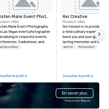
Kristen Marie Event Photography
ilixr Creative
usieurs villes
Plusieurs villes
isten Marie Event Photography
Our mission is to provide one
 a Las Vegas event photographer
a-kind culinary experiences t
ecializing in corporate events,
leave you and your guests wi
nferences, tradeshows, and
lasting memories and satiat
mpany headshots. We offer
palates. Every detail is
gistique/Décor
Activité
Restauration
ean, elevated, professional
meticulously thought out, an
otography that captures the
commitment to hospitality, 
ergy and essence of your
over 40 years of experience
ent.
working in some of the world'
most acclaimed restaurants,
nsulter le profil
Consulter le profil
brings a level of excellence ra
found in the catering industry
En savoir plus
Propulsé par