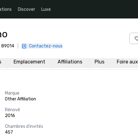
ations
Discover
Luxe
no
, 89014
|
Contactez-nous
s
Emplacement
Affiliations
Plus
Foire au
Marque
Other Affiliation
Rénové
2016
Chambres d'invités
457