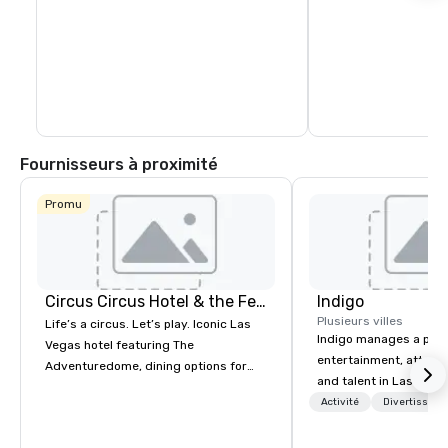
Fournisseurs à proximité
Promu
Circus Circus Hotel & the Festival Grounds
Indigo
Plusieurs villes
Life’s a circus. Let’s play. Iconic Las
Indigo manages a portfo
Vegas hotel featuring The
entertainment, attract
Adventuredome, dining options for
and talent in Las Vega
every appetite from quick eats to the
and Atlantic City. We sp
Activité
Divertisseme
award winning and legendary THE
business to business r
Steak House, lively casino action, Pool
sales. Our friendly tea