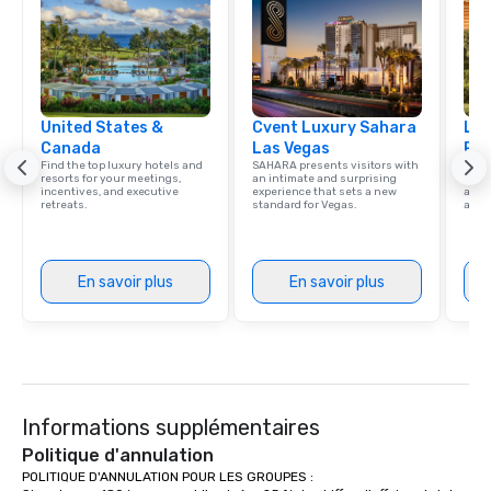
United States &
Cvent Luxury Sahara
Lux
Canada
Las Vegas
Res
Find the top luxury hotels and
SAHARA presents visitors with
Explo
resorts for your meetings,
an intimate and surprising
with 
incentives, and executive
experience that sets a new
and 
retreats.
standard for Vegas.
amen
En savoir plus
En savoir plus
Informations supplémentaires
Politique d'annulation
POLITIQUE D'ANNULATION POUR LES GROUPES : 
