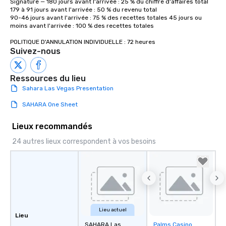
Signature — 180 jours avant l'arrivée : 25 % du chiffre d'affaires total

179 à 91 jours avant l'arrivée : 50 % du revenu total 

90-46 jours avant l'arrivée : 75 % des recettes totales 45 jours ou 
moins avant l'arrivée : 100 % des recettes totales

POLITIQUE D'ANNULATION INDIVIDUELLE : 72 heures
Suivez-nous
Ressources du lieu
Sahara Las Vegas Presentation
SAHARA One Sheet
Lieux recommandés
24 autres lieux correspondent à vos besoins
Lieu actuel
Lieu
SAHARA Las
Palms Casino
Removed from