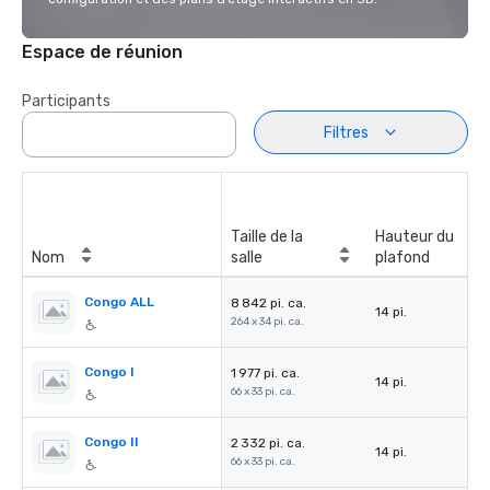
Espace de réunion
Participants
Filtres
Taille de la
Hauteur du
Nom
salle
plafond
Congo ALL
8 842 pi. ca.
14 pi.
264 x 34 pi. ca.
Congo I
1 977 pi. ca.
14 pi.
66 x 33 pi. ca.
Congo II
2 332 pi. ca.
14 pi.
66 x 33 pi. ca.