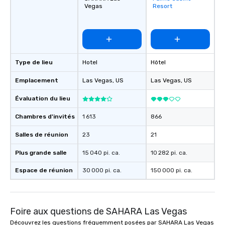
Vegas
Resort
favorites
Type de lieu
Hotel
Hôtel
Emplacement
Las Vegas
, US
Las Vegas
, US
Évaluation du lieu
Chambres d'invités
1 613
866
Salles de réunion
23
21
Plus grande salle
15 040 pi. ca.
10 282 pi. ca.
Espace de réunion
30 000 pi. ca.
150 000 pi. ca.
Foire aux questions de SAHARA Las Vegas
Découvrez les questions fréquemment posées par SAHARA Las Vegas