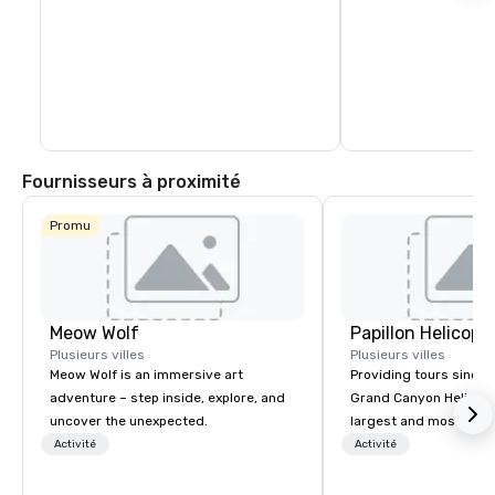
Fournisseurs à proximité
Promu
Meow Wolf
Plusieurs villes
Plusieurs villes
Meow Wolf is an immersive art
Providing tours since 1
adventure – step inside, explore, and
Grand Canyon Helicopt
uncover the unexpected.
largest and most expe
operator in the Grand
Activité
Activité
the only company that f
length of the Grand Ca