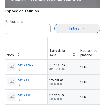
Espace de réunion
Participants
Filtres
Taille de la
Hauteur du
Nom
salle
plafond
Congo ALL
8 842 pi. ca.
14 pi.
264 x 34 pi. ca.
Congo I
1 977 pi. ca.
14 pi.
66 x 33 pi. ca.
Congo II
2 332 pi. ca.
14 pi.
66 x 33 pi. ca.