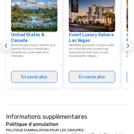
United States &
Cvent Luxury Sahara
Lux
Canada
Las Vegas
Res
Find the top luxury hotels and
SAHARA presents visitors with
Explo
resorts for your meetings,
an intimate and surprising
with 
incentives, and executive
experience that sets a new
and 
retreats.
standard for Vegas.
amen
En savoir plus
En savoir plus
Informations supplémentaires
Politique d'annulation
POLITIQUE D'ANNULATION POUR LES GROUPES : 
