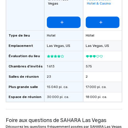
Vegas
Hotel & Casino
favorites
Type de lieu
Hotel
Hôtel
Emplacement
Las Vegas
, US
Las Vegas
, US
Évaluation du lieu
Chambres d'invités
1 613
575
Salles de réunion
23
2
Plus grande salle
15 040 pi. ca.
17 000 pi. ca.
Espace de réunion
30 000 pi. ca.
18 000 pi. ca.
Foire aux questions de SAHARA Las Vegas
Découvrez les questions fréquemment posées par SAHARA Las Vegas