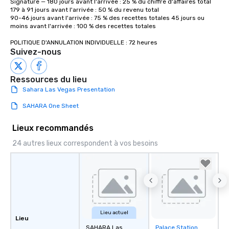
Signature — 180 jours avant l'arrivée : 25 % du chiffre d'affaires total

179 à 91 jours avant l'arrivée : 50 % du revenu total 

90-46 jours avant l'arrivée : 75 % des recettes totales 45 jours ou 
moins avant l'arrivée : 100 % des recettes totales

POLITIQUE D'ANNULATION INDIVIDUELLE : 72 heures
Suivez-nous
Ressources du lieu
Sahara Las Vegas Presentation
SAHARA One Sheet
Lieux recommandés
24 autres lieux correspondent à vos besoins
Lieu actuel
Lieu
SAHARA Las
Palace Station
Removed from