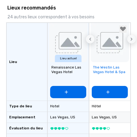
Lieux recommandés
24 autres lieux correspondent à vos besoins
Lieu actuel
Lieu
Renaissance Las
The Westin Las
Removed from
Vegas Hotel
Vegas Hotel & Spa
favorites
Type de lieu
Hotel
Hôtel
Emplacement
Las Vegas
, US
Las Vegas
, US
Évaluation du lieu