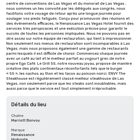
centre de conventions de Las Vegas et du monorail de Las Vegas ; 
nous sommes un lieu convoité par les délégués aux congrès, nous 
facilitons votre voyage de retour après une longue journée pour 
soulager vos pieds fatigués. Conçu pour promouvoir des réunions et 
des événements efficaces, le Renaissance Las Vegas Hotel fournit des 
services très perspicaces et une exécution précise pour garantir le 
succès de toutes les personnes impliquées. Nous ne pouvons pas en 
dire assez sur notre équipe de restauration, qui tient à impressionner. 
Non seulement nos menus de restauration sont incomparables à Las 
Vegas, mais nous proposons également une gamme de restaurants 
parmi lesquels il est difficile de choisir. Commencez chaque journée 
avec un café au lait et le meilleur parfait au yogourt grec de notre 
propre Ego Café. Le Grill 55, notre nouveau joyau, propose de manière 
créative des plats continentaux réconfortants tels que le burger 
« 55 », les nachos au thon et les tacos au poisson noirci. ENVY The 
Steakhouse est régulièrement classé meilleur steakhouse de Las 
Vegas, non seulement parce que les steaks sont inoubliables, mais 
aussi parce que le service est tout simplement irréprochable.
Détails du lieu
Chaîne
Marriott Bonvoy
Marque
Renaissance
Highgate