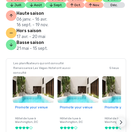
Juill.
Août
Sept.
Oct.
Nov.
Déc.
Haute saison
06 janv. - 16 avr.
16 sept. - 19 nov.
Hors saison
17 avr. - 20 mai
Basse saison
21 mai - 15 sept.
Les planificateurs qui ont consulté
Renaissance Las Vegas Hotel ont aussi
5 lieux
consulté
Promote your venue
Promote your venue
Promote your ve
Hôtel de luxe à
Hôtel de luxe à
Hôtel de luxe à
Washington
, DC
Washington
, DC
Washington
, DC