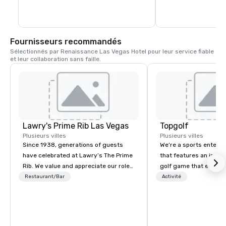
Fournisseurs recommandés
Sélectionnés par Renaissance Las Vegas Hotel pour leur service fiable 
et leur collaboration sans faille.
Lawry's Prime Rib Las Vegas
Topgolf
Plusieurs villes
Plusieurs villes
Since 1938, generations of guests
We’re a sports entert
have celebrated at Lawry’s The Prime
that features an inclu
Rib. We value and appreciate our role
golf game that everyo
in any occasion - any moment - a
Paired with an outsta
Restaurant/Bar
Activité
guest shares with us.
beverage menu, climat
hitting bays and music
has an energetic hum 
feel right when you wa