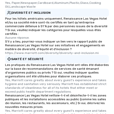
Yes, Paper,Newspaper,Cardboard,Aluminum,Plastic,Glass,Cooking 
Oil,Landscape Waste
DIVERSITÉ ET INCLUSION
Pour les hôtels américains uniquement, Renaissance Las Vegas Hotel
et/ou sa société mère sont-ils certifiés en tant qu'entreprise
commerciale détenue à 51 % par des personnes issues de la diversité
? Si oui, veuillez indiquer les catégories pour lesquelles vous êtes
certifiés :
Aucune réponse.
S'il y a lieu, pourriez-vous indiquer un lien vers le rapport public de
Renaissance Las Vegas Hotel sur ses initiatives et engagements en
matière de diversité, d'équité et d'inclusion ?
https://www.marriott.com/diversity/diversity-and-inclusion.mi
SANTÉ ET SÉCURITÉ
Les pratiques du Renaissance Las Vegas Hotel ont-elles été élaborées
sur la base de recommandations de services de santé émanant
d'organismes publics ou privés ? Si oui, veuillez indiquer quelles
organisations ont été utilisées pour élaborer ces pratiques.
Yes, Marriott cares greatly about every guest's experience and takes 
hygiene and sanitation very seriously. Marriott has established strict 
standards of cleanliness for all of its hotels that either meet or 
exceed public health department regulations. 
Renaissance Las Vegas Hotel nettoie-t-il et désinfecte-t-il les zones
publiques et les installations accessibles au public (comme les salles
de réunion, les restaurants, les ascenseurs, etc.) Si oui, décrivez les
nouvelles mesures prises.
Yes, Marriott cares greatly about every guest's experience and takes 