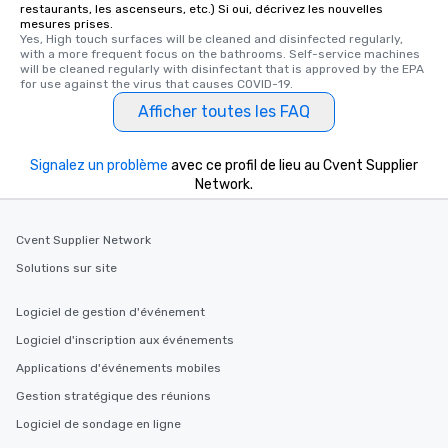
fascinating stories. S
restaurants, les ascenseurs, etc.) Si oui, décrivez les nouvelles
mesures prises.
interactive experience
Yes, High touch surfaces will be cleaned and disinfected regularly, 
along the way exclusive
with a more frequent focus on the bathrooms. Self-service machines 
ensuring there is neve
will be cleaned regularly with disinfectant that is approved by the EPA 
for use against the virus that causes COVID-19.
Different Types of Cuis
Afficher toutes les FAQ
experiences offer the a
several renowned rest
convenient outing, inc
Signalez un problème
avec ce profil de lieu au Cvent Supplier
and your guests might
Network.
discovered otherwise 
at a typical corporate 
a way to try some of t
Cvent Supplier Network
in the city and dive in
Solutions sur site
cuisines and dishes. Al
selected dishes are cu
Logiciel de gestion d'événement
high standards to ensu
Logiciel d'inscription aux événements
delight any palate. Tours Available
from Day to Night With
Applications d'événements mobiles
group experience, bookin
Gestion stratégique des réunions
key. Whether you desir
Logiciel de sondage en ligne
business hours or earl
after work, we can coo