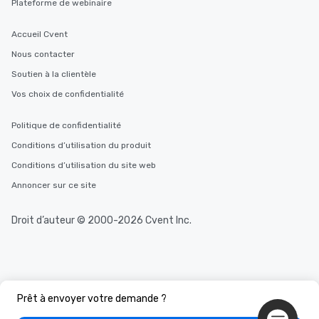
Plateforme de webinaire
you to provide options 
needs. Go for as Long or as Short as
Accueil Cvent
You Like Along with fle
Nous contacter
scheduling, Lip Smack
Tours also provides a 
Soutien à la clientèle
durations. Our shortes
Vos choix de confidentialité
2.5 hours; our longest 
hours, with optional 
Politique de confidentialité
incentives.
Conditions d’utilisation du produit
Conditions d’utilisation du site web
Annoncer sur ce site
Droit d’auteur © 2000-2026 Cvent Inc.
Prêt à envoyer votre demande ?