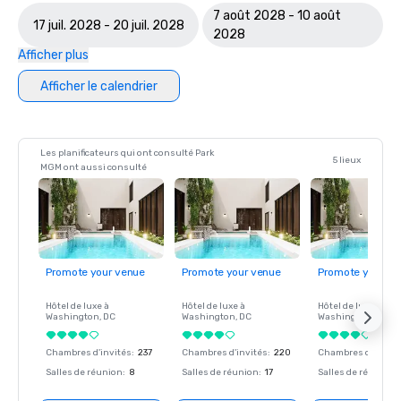
7 août 2028 - 10 août
17 juil. 2028 - 20 juil. 2028
2028
Afficher plus
Afficher le calendrier
Les planificateurs qui ont consulté Park
5 lieux
MGM ont aussi consulté
Promote your venue
Promote your venue
Promote your ve
Hôtel de luxe à
Hôtel de luxe à
Hôtel de luxe à
Washington
, DC
Washington
, DC
Washington
, DC
Chambres d'invités
:
237
Chambres d'invités
:
220
Chambres d'invité
Salles de réunion
:
8
Salles de réunion
:
17
Salles de réunion
: