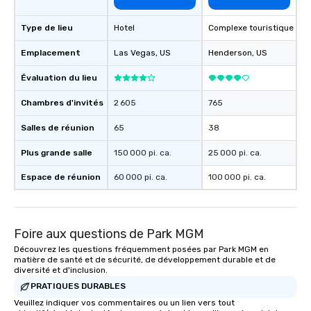
about waiting in line to
Type de lieu
Hotel
Complexe touristique
restaurant or being sh
than desirable table. O
Emplacement
Las Vegas
, US
Henderson
, US
everyone is treated lik
immediate seating upon
Évaluation du lieu
What’s more, your gro
a special warm welcom
Chambres d'invités
2 605
765
from the restaurant c
Salles de réunion
65
38
be printed featuring yo
which can be an added 
Plus grande salle
150 000 pi. ca.
25 000 pi. ca.
those Instagram mome
For added ease, we ca
Espace de réunion
60 000 pi. ca.
100 000 pi. ca.
transportation pick-up
as well as an event ph
for groups that desire 
Foire aux questions de Park MGM
experience, we can als
an evening helicopter 
Découvrez les questions fréquemment posées par Park MGM en
matière de santé et de sécurité, de développement durable et de
glittering lights of The S
diversité et d'inclusion.
Memorable Experience f
PRATIQUES DURABLES
Smacking Foodie Tours
Veuillez indiquer vos commentaires ou un lien vers tout
to gather and dine tha