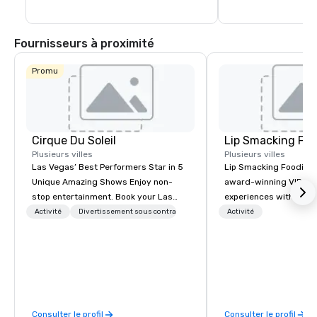
Fournisseurs à proximité
Promu
Cirque Du Soleil
Lip Smacking Foo
Plusieurs villes
Plusieurs villes
Las Vegas’ Best Performers Star in 5
Lip Smacking Foodie T
Unique Amazing Shows Enjoy non-
award-winning VIP gro
stop entertainment. Book your Las
experiences with visits
Vegas show tickets.
restaurants throughou
Activité
Divertissement sous contrat
Activité
States. Choose either
activity or evening d
groups are escorted i
the best tables in the 
most-sought-after res
enjoy a parade of sign
Consulter le profil
Consulter le profil
and craft cocktails at 