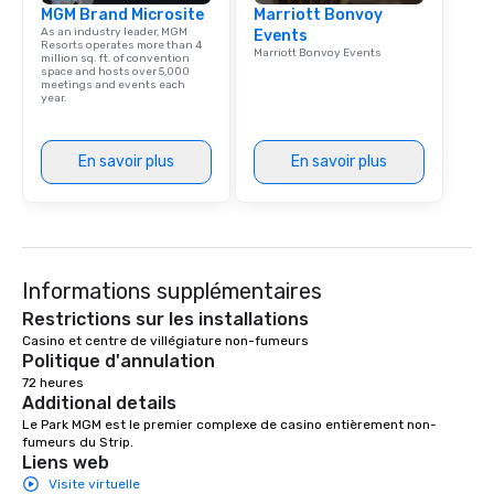
MGM Brand Microsite
Marriott Bonvoy
signature dishes at ea
As an industry leader, MGM
Events
Our affordable tours a
Resorts operates more than 4
Marriott Bonvoy Events
million sq. ft. of convention
person with tax and gr
space and hosts over 5,000
included. The only thi
meetings and events each
year.
are drinks. However, 
package upgrade is ava
provides guests a sign
En savoir plus
En savoir plus
at various stops. Build Your Network
Our exclusive experien
ultimate networking op
a typical sit-down dinn
to engage the person t
Informations supplémentaires
right of you. Because 
place at multiple resta
Restrictions sur les installations
walking in between, th
Casino et centre de villégiature non-fumeurs 
Politique d'annulation
countless opportunitie
72 heures
with different people 
Additional details
down at each venue a
Le Park MGM est le premier complexe de casino entièrement non-
traverse along the way
fumeurs du Strip.
experiences not only 
Liens web
ways to network, but a
Visite virtuelle