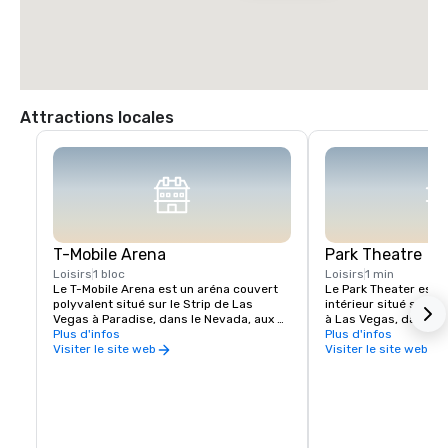
Attractions locales
T-Mobile Arena
Park Theatre
Loisirs
1 bloc
Loisirs
1 min
Le T-Mobile Arena est un aréna couvert 
Le Park Theater est u
polyvalent situé sur le Strip de Las 
intérieur situé sur le
Vegas à Paradise, dans le Nevada, aux 
à Las Vegas, dans le 
États-Unis. C'est le domicile des Golden 
Plus d'infos
décembre 2016, le thé
Plus d'infos
Knights de Vegas de la Ligue nationale 
principalement des c
Visiter le site web
Visiter le site web
de hockey, qui ont commencé à jouer en 
résidences et est le 
2017
grand théâtre du Stri
théâtre se trouve à c
Arena et du Toshiba 