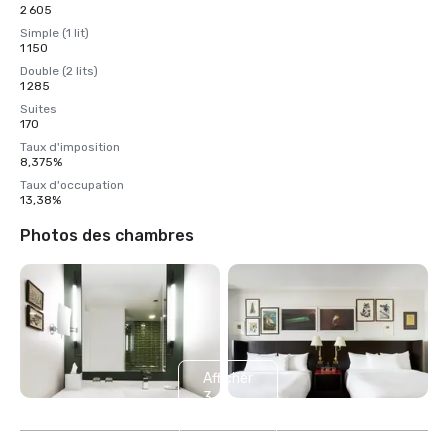
2 605
Simple (1 lit)
1 150
Double (2 lits)
1 285
Suites
170
Taux d'imposition
8,375%
Taux d'occupation
13,38%
Photos des chambres
Afficher
3
autres