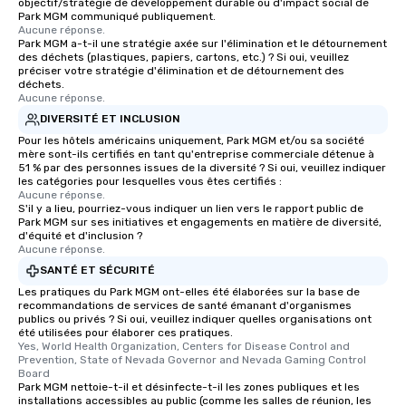
objectif/stratégie de développement durable ou d'impact social de
experienced, and all ar
Park MGM communiqué publiquement.
Aucune réponse.
remember. Our one-of-
Park MGM a-t-il une stratégie axée sur l'élimination et le détournement
are special, from the fi
des déchets (plastiques, papiers, cartons, etc.) ? Si oui, veuillez
last. It’s an experienc
préciser votre stratégie d'élimination et de détournement des
déchets.
will reminisce about lo
Aucune réponse.
leave. Location, Location, Location
DIVERSITÉ ET INCLUSION
One of the best reason
Pour les hôtels américains uniquement, Park MGM et/ou sa société
convenient and efficie
mère sont-ils certifiés en tant qu'entreprise commerciale détenue à
experience is designed
51 % par des personnes issues de la diversité ? Si oui, veuillez indiquer
les catégories pour lesquelles vous êtes certifiés :
restaurants are within
Aucune réponse.
walking distance of ea
S'il y a lieu, pourriez-vous indiquer un lien vers le rapport public de
short stroll allows you
Park MGM sur ses initiatives et engagements en matière de diversité,
d'équité et d'inclusion ?
members a chance to 
Aucune réponse.
networking opportunit
SANTÉ ET SÉCURITÉ
heading to the next pl
Les pratiques du Park MGM ont-elles été élaborées sur la base de
itinerary. You Get a Dinner and a Show
recommandations de services de santé émanant d'organismes
Our tours offer an exqu
publics ou privés ? Si oui, veuillez indiquer quelles organisations ont
été utilisées pour élaborer ces pratiques.
entertainment. All tour
Yes, World Health Organization, Centers for Disease Control and 
knowledgeable, profes
Prevention, State of Nevada Governor and Nevada Gaming Control 
who leads the group on
Board
Park MGM nettoie-t-il et désinfecte-t-il les zones publiques et les
offering engaging tidb
installations accessibles au public (comme les salles de réunion, les