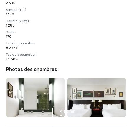
2 605
Simple (1 lit)
1 150
Double (2 lits)
1 285
Suites
170
Taux d'imposition
8,375%
Taux d'occupation
13,38%
Photos des chambres
Afficher
3
autres