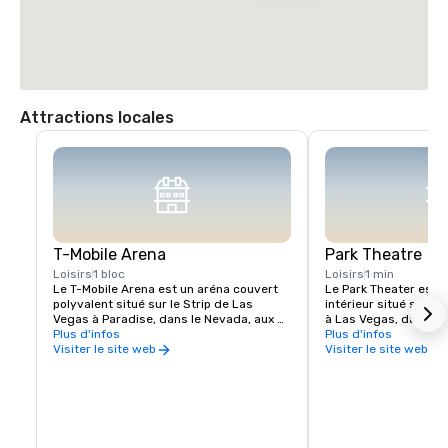
Attractions locales
T-Mobile Arena
Park Theatre
Loisirs
1 bloc
Loisirs
1 min
Le T-Mobile Arena est un aréna couvert 
Le Park Theater est u
polyvalent situé sur le Strip de Las 
intérieur situé sur le
Vegas à Paradise, dans le Nevada, aux 
à Las Vegas, dans le 
États-Unis. C'est le domicile des Golden 
Plus d'infos
décembre 2016, le thé
Plus d'infos
Knights de Vegas de la Ligue nationale 
principalement des c
Visiter le site web
Visiter le site web
de hockey, qui ont commencé à jouer en 
résidences et est le 
2017
grand théâtre du Stri
théâtre se trouve à c
Arena et du Toshiba 