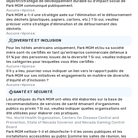
objectif/stratégie de développement durable ou d'impact social de
Park MGM communiqué publiquement.
Aucune réponse.
Park MGM a-t-il une stratégie axée sur l'élimination et le détournement
des déchets (plastiques, papiers, cartons, etc.) ? Si oui, veuillez
préciser votre stratégie d'élimination et de détournement des
déchets.
Aucune réponse.
DIVERSITÉ ET INCLUSION
Pour les hôtels américains uniquement, Park MGM et/ou sa société
mère sont-ils certifiés en tant qu'entreprise commerciale détenue à
51 % par des personnes issues de la diversité ? Si oui, veuillez indiquer
les catégories pour lesquelles vous êtes certifiés :
Aucune réponse.
S'il y a lieu, pourriez-vous indiquer un lien vers le rapport public de
Park MGM sur ses initiatives et engagements en matière de diversité,
d'équité et d'inclusion ?
Aucune réponse.
SANTÉ ET SÉCURITÉ
Les pratiques du Park MGM ont-elles été élaborées sur la base de
recommandations de services de santé émanant d'organismes
publics ou privés ? Si oui, veuillez indiquer quelles organisations ont
été utilisées pour élaborer ces pratiques.
Yes, World Health Organization, Centers for Disease Control and 
Prevention, State of Nevada Governor and Nevada Gaming Control 
Board
Park MGM nettoie-t-il et désinfecte-t-il les zones publiques et les
installations accessibles au public (comme les salles de réunion, les