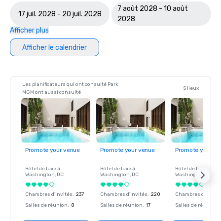
7 août 2028 - 10 août
17 juil. 2028 - 20 juil. 2028
2028
Afficher plus
Afficher le calendrier
Les planificateurs qui ont consulté Park
5 lieux
MGM ont aussi consulté
Promote your venue
Promote your venue
Promote your ve
Hôtel de luxe à
Hôtel de luxe à
Hôtel de luxe à
Washington
, DC
Washington
, DC
Washington
, DC
Chambres d'invités
:
237
Chambres d'invités
:
220
Chambres d'invité
Salles de réunion
:
8
Salles de réunion
:
17
Salles de réunion
: