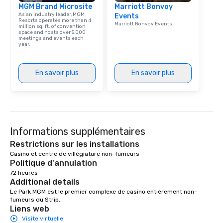
MGM Brand Microsite
Marriott Bonvoy
As an industry leader, MGM
Events
Resorts operates more than 4
Marriott Bonvoy Events
million sq. ft. of convention
space and hosts over 5,000
meetings and events each
year.
En savoir plus
En savoir plus
Informations supplémentaires
Restrictions sur les installations
Casino et centre de villégiature non-fumeurs 
Politique d'annulation
72 heures
Additional details
Le Park MGM est le premier complexe de casino entièrement non-
fumeurs du Strip.
Liens web
Visite virtuelle