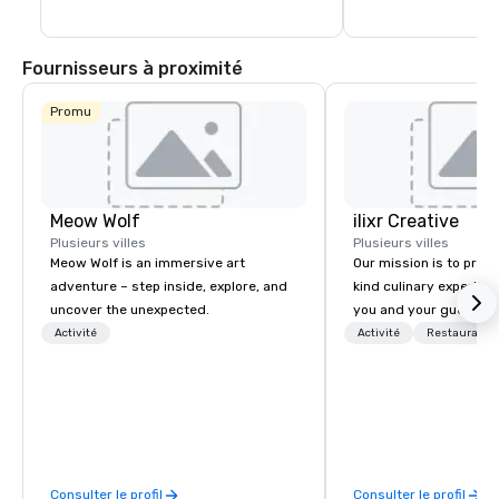
Fournisseurs à proximité
Promu
Meow Wolf
ilixr Creative
Plusieurs villes
Plusieurs villes
Meow Wolf is an immersive art
Our mission is to prov
adventure – step inside, explore, and
kind culinary experien
uncover the unexpected.
you and your guests wi
memories and satiated
Activité
Activité
Restauratio
detail is meticulously 
our commitment to hosp
over 40 years of expe
in some of the world'
acclaimed restaurants,
of excellence rarely fo
Consulter le profil
Consulter le profil
catering industry.