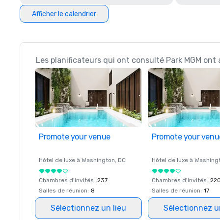
Afficher le calendrier
Les planificateurs qui ont consulté Park MGM ont 
Promote your venue
Promote your venu
Hôtel de luxe à
Washington
, DC
Hôtel de luxe à
Washing
Chambres d'invités
:
237
Chambres d'invités
:
22
Salles de réunion
:
8
Salles de réunion
:
17
Sélectionnez un lieu
Sélectionnez u