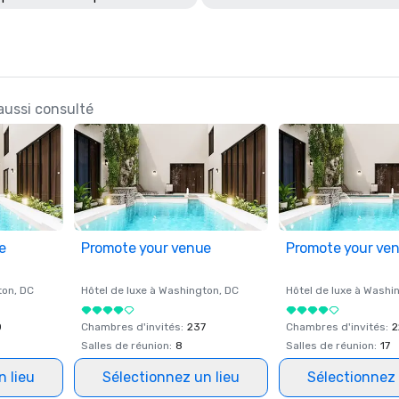
aussi consulté
e
Promote your venue
Promote your ve
ton
, DC
Hôtel de luxe à
Washington
, DC
Hôtel de luxe à
Washi
0
Chambres d'invités
:
237
Chambres d'invités
:
2
Salles de réunion
:
8
Salles de réunion
:
17
n lieu
Sélectionnez un lieu
Sélectionnez 