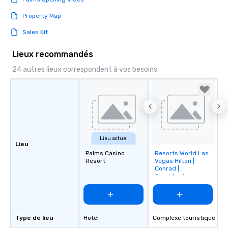
Property Map
Sales Kit
Lieux recommandés
24 autres lieux correspondent à vos besoins
Lieu actuel
Lieu
Palms Casino
Resorts World Las
Removed from
Resort
Vegas Hilton |
favorites
Conrad |
Crockfords
Type de lieu
Hotel
Complexe touristique