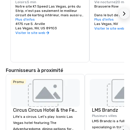
Loisirs
5 min
Vie nocturne
20 min
Notre site K1 Speed Las Vegas, près du 
Brasserie Row

Strip, n'est pas seulement le meilleur 
circuit de karting intérieur, mais aussi un 
Dans le but de rejoin
lieu de divertissement de renommée 
Plus d'infos
de la bière artisanale
Plus d'infos
mondiale conçu pour vous divertir et 
4175 rue S. Arville
les villes du pays, no
Las Vegas, NV
vous divertir. Si vous voulez faire 
Las Vegas, NV, US 89103
Brewery Row au centr
Visiter le site web
l'expérience du karting en salle par vous-
Vegas, où un groupe n
Visiter le site web
même, si vous souhaitez organiser une 
brasseurs artisanaux 
fête amusante et mémorable pour un ami 
servi. Onze brasseries
ou un être cher, ou si vous souhaitez 
dégustation proposen
organiser une réception d'entreprise 
culture brassicole lo
unique, K1 Speed est là pour vous.
Fournisseurs à proximité
Promu
Circus Circus Hotel & the Festival Grounds
LMS Brandz
Plusieurs villes
Life’s a circus. Let’s play. Iconic Las
LMS Brandz is a full-s
Vegas hotel featuring The
specializing in trade 
Adventuredome, dining options for