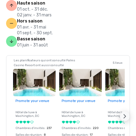
Haute saison
01 oct. - 31 déc.
02 janv. - 31 mars
Hors saison
01 avr. - 31 mai
01 sept. - 30 sept.
Basse saison
01 juin - 31 août
Les planificateurs qui ont consulté Palms
5 lieux
Casino Resort ont aussi consulté
Promote your venue
Promote your venue
Promote your ve
Hôtel de luxe à
Hôtel de luxe à
Hôtel de luxe à
Washington
, DC
Washington
, DC
Washington
, DC
Chambres d'invités
:
237
Chambres d'invités
:
220
Chambres d'invité
Salles de réunion
:
8
Salles de réunion
:
17
Salles de réunion
: