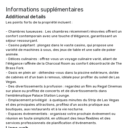
Informations supplémentaires
Additional details
Les points forts de la propriété incluent :

- Chambres luxueuses : Les chambres récemment rénovées offrent un 
confort contemporain avec une touche d'élégance, garantissant un 
séjour ressourçant.

- Casino palpitant : plongez dans le vaste casino, qui propose une 
variété de machines à sous, des jeux de table et une salle de poker 
animée.

- Délices culinaires : offrez-vous un voyage culinaire varié, allant de 
l'élégance raffinée de la Charcoal Room au confort décontracté de The 
Brass Fork.

- Oasis en plein air : détendez-vous dans la piscine extérieure, dotée 
de cabines et d'un bain à remous, idéale pour profiter du soleil de Las 
Vegas.

- Des divertissements à profusion : regardez un film au Regal Cinemas 
sur place ou profitez de concerts et de divertissements dans 
l'emblématique Palace Station Lounge.

- Emplacement privilégié : à quelques minutes du Strip de Las Vegas 
et des principales attractions, profitez d'un accès pratique aux 
boutiques, aux restaurants et à la vie nocturne.

- Espaces événementiels : organisez votre prochain événement ou 
réunion en toute simplicité, en utilisant des lieux flexibles et des 
services professionnels de planification d'événements.