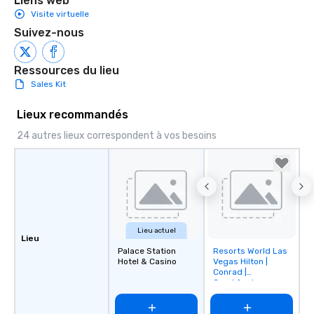
Liens web
Visite virtuelle
Suivez-nous
Ressources du lieu
Sales Kit
Lieux recommandés
24 autres lieux correspondent à vos besoins
Lieu actuel
Lieu
Palace Station
Resorts World Las
Removed from
Hotel & Casino
Vegas Hilton |
favorites
Conrad |
Crockfords