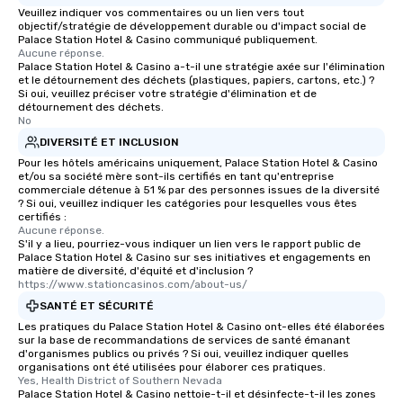
Veuillez indiquer vos commentaires ou un lien vers tout
objectif/stratégie de développement durable ou d'impact social de
Palace Station Hotel & Casino communiqué publiquement.
Aucune réponse.
Palace Station Hotel & Casino a-t-il une stratégie axée sur l'élimination
et le détournement des déchets (plastiques, papiers, cartons, etc.) ?
Si oui, veuillez préciser votre stratégie d'élimination et de
détournement des déchets.
No
DIVERSITÉ ET INCLUSION
Pour les hôtels américains uniquement, Palace Station Hotel & Casino
et/ou sa société mère sont-ils certifiés en tant qu'entreprise
commerciale détenue à 51 % par des personnes issues de la diversité
? Si oui, veuillez indiquer les catégories pour lesquelles vous êtes
certifiés :
Aucune réponse.
S'il y a lieu, pourriez-vous indiquer un lien vers le rapport public de
Palace Station Hotel & Casino sur ses initiatives et engagements en
matière de diversité, d'équité et d'inclusion ?
https://www.stationcasinos.com/about-us/
SANTÉ ET SÉCURITÉ
Les pratiques du Palace Station Hotel & Casino ont-elles été élaborées
sur la base de recommandations de services de santé émanant
d'organismes publics ou privés ? Si oui, veuillez indiquer quelles
organisations ont été utilisées pour élaborer ces pratiques.
Yes, Health District of Southern Nevada
Palace Station Hotel & Casino nettoie-t-il et désinfecte-t-il les zones