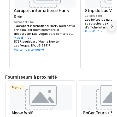
Aeroport international Harry
Strip de Las Veg
Loisirs
3 mi
Reid
Les boîtes de nuit, le
Aéroport
6 mi
spectacles de product
L'aéroport international Harry Reid est le 
d'affiche internationa
principal aéroport commercial 
de la scène du divert
Plus d'infos
desservant Las Vegas et le comté de 
Vegas. Si vous aimez l
Clark, dans le Nevada, aux États-Unis. 
Plus d'infos
techno, la musique pop
L'aéroport se trouve à 8 km au sud du 
5757, boulevard Wayne Newton
country, la vie noctu
centre-ville de Las Vegas, dans la zone 
Las Vegas, NV, US 89119
une place pour vous. 
non constituée en société de Paradise, 
Visiter le site web
Hotel and Casino prop
dans le comté de Clark.
navette gratuit pour le
qui circule tous les j
le Strip.
Fournisseurs à proximité
Promu
Meow Wolf