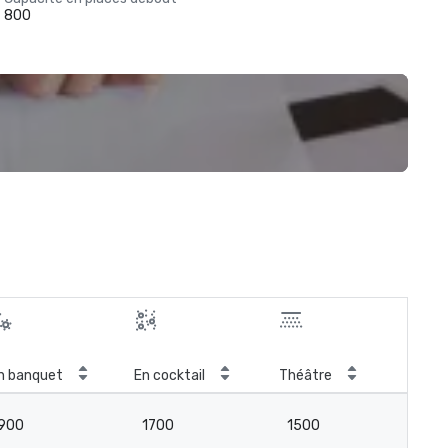
800
n banquet
En cocktail
Théâtre
Sal
900
1700
1500
8