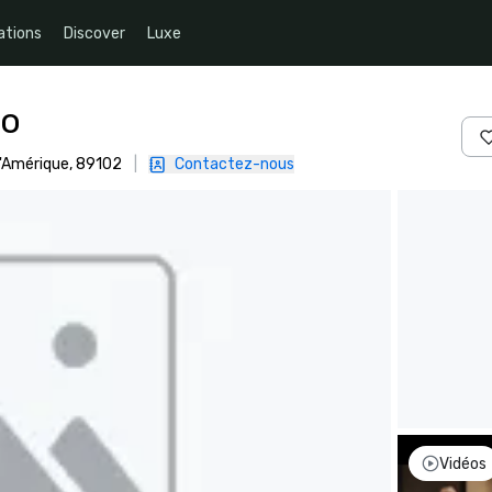
ations
Discover
Luxe
no
d'Amérique, 89102
|
Contactez-nous
Vidéos