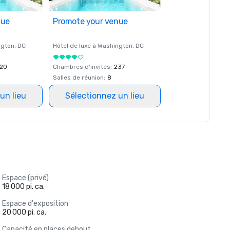
nue
Promote your venue
ngton
, DC
Hôtel de luxe à
Washington
, DC
20
Chambres d'invités
:
237
Salles de réunion
:
8
un lieu
Sélectionnez un lieu
Espace (privé)
18 000 pi. ca.
Espace d'exposition
20 000 pi. ca.
Capacité en places debout