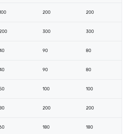
100
200
200
10
200
300
300
2
40
90
80
3
40
90
80
3
50
100
100
4
80
200
200
9
60
180
180
8