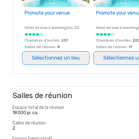
Promote your venue
Promote your venu
Hôtel de luxe à
Washington
, DC
Hôtel de luxe à
Washing
Chambres d'invités
:
237
Chambres d'invités
:
22
Salles de réunion
:
8
Salles de réunion
:
17
Sélectionnez un lieu
Sélectionnez u
Salles de réunion
Espace total de la réunion
18 000 pi. ca.
Salles de réunion
2
Espace (semi-privé)