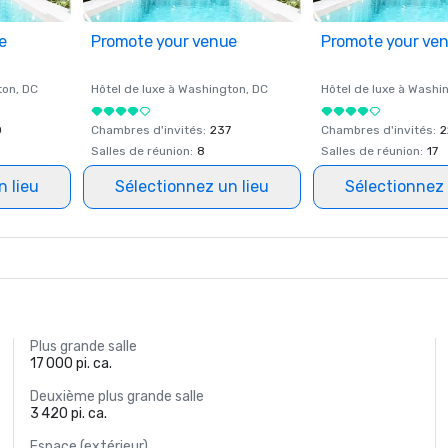
e
Promote your venue
Promote your ve
ton
, DC
Hôtel de luxe à
Washington
, DC
Hôtel de luxe à
Washi
0
Chambres d'invités
:
237
Chambres d'invités
:
2
Salles de réunion
:
8
Salles de réunion
:
17
n lieu
Sélectionnez un lieu
Sélectionnez 
Plus grande salle
17 000 pi. ca.
Deuxième plus grande salle
3 420 pi. ca.
Espace (extérieur)