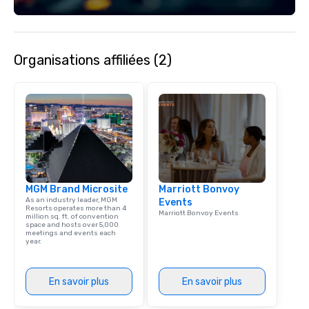
team supports clients 
Spanish, and English, 
language support avai
needed. As a Travelife
Organisations affiliées (2)
we are committed to su
ethical business pract
responsible tourism. With experience
across destinations lik
Miami, Los Angeles, Sa
Las Vegas, Chicago, Na
New Orleans, we combin
local expertise, and t
ground support to brin
MGM Brand Microsite
Marriott Bonvoy
life.
As an industry leader, MGM
Events
Resorts operates more than 4
Marriott Bonvoy Events
million sq. ft. of convention
space and hosts over 5,000
meetings and events each
year.
En savoir plus
En savoir plus