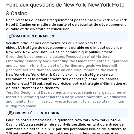
Foire aux questions de New York-New York Hotel
& Casino
Découvrez les questions fréquemment posées par New York-New York
Hotel & Casino en matière de santé et de sécurité, de développement
durable et de diversité et d'inclusion.
PRATIQUES DURABLES
Veuillez indiquer vos commentaires ou un lien vers tout
objectif/stratégie de développement durable ou d'impact social de
New York-New York Hotel & Casino communiqué publiquement.
Grounded by our company values, Focused on What Matters: 
Embracing Humanity and Protecting the Planet articulates our purpose 
and our commitment to a set of priorities and goals we hope will 
generate actions that can have an enduring impact on the world.
New York-New York Hotel & Casino a-t-il une stratégie axée sur
l'élimination et le détournement des déchets (plastiques, papiers,
cartons, etc.) ? Si oui, veuillez préciser votre stratégie d'élimination et
de détournement des déchets.
Yes, Our Design and Developments projects requires large volumes of 
materials, creating potential for a large waste footprint. We educated 
and monitor to minimize our waste footprint to an absolute minimum 
during this phase.
DIVERSITÉ ET INCLUSION
Pour les hôtels américains uniquement, New York-New York Hotel &
Casino et/ou sa société mère sont-ils certifiés en tant qu'entreprise
commerciale détenue à 51 % par des personnes issues de la diversité
? Si oui, veuillez indiquer les catégories pour lesquelles vous êtes