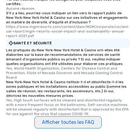
certifiés :
Aucune réponse.
S'il y a lieu, pourriez-vous indiquer un lien vers le rapport public de
New York-New York Hotel & Casino sur ses initiatives et engagements
en matière de diversité, d'équité et d'inclusion ?
https://www.mgmresorts.com/content/dam/MGM/corporate/csr/ann
ual-report/mgm-resorts-social-impact-and-sustainability-annual-
report-2021.pdf
SANTÉ ET SÉCURITÉ
Les pratiques du New York-New York Hotel & Casino ont-elles été
élaborées sur la base de recommandations de services de santé
émanant d'organismes publics ou privés ? Si oui, veuillez indiquer
quelles organisations ont été utilisées pour élaborer ces pratiques.
Yes, World Health Organization, Centers for Disease Control and 
Prevention, State of Nevada Governor and Nevada Gaming Control 
Board
New York-New York Hotel & Casino nettoie-t-il et désinfecte-t-il les
zones publiques et les installations accessibles au public (comme les
salles de réunion, les restaurants, les ascenseurs, etc.) Si oui,
décrivez les nouvelles mesures prises.
Yes, High touch surfaces will be cleaned and disinfected regularly, 
with a more frequent focus on the bathrooms. Self-service machines 
will be cleaned regularly with disinfectant that is approved by the EPA 
for use against the virus that causes COVID-19.
Afficher toutes les FAQ