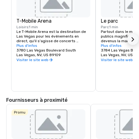
T-Mobile Arena
Le parc
Loisirs
1 min
Parc
1 min
Le T-Mobile Arena est la destination de 
Partout dans le mond
Las Vegas pour les événements en 
publics magnifiques e
direct, qu'il s'agisse de concerts 
devenus la marque de
exceptionnels ou d'événements sportifs 
Plus d'infos
belles villes et Las V
Plus d'infos
palpitants, il a établi une nouvelle norme 
3780 Las Vegas Boulevard South
exception. MGM Resor
3784 Las Vegas Boul
en matière de divertissement dans la 
Las Vegas, NV, US 89109
l'expérience piétonne 
Las Vegas, NV, US 8
ville qui le fait le mieux. Le T-Mobile Arena 
créant une destinati
Visiter le site web
Visiter le site web
de 20 000 places accueille des 
juste à côté du célèbr
événements passionnants de renommée 
Vegas. Que vous reche
mondiale qui plairont à tout le monde : de 
pour vous retrouver e
l'UFC à la boxe, en passant par le hockey, 
manger un morceau a
le basket-ball et l'équitation, ainsi que 
épique, The Park et T
des remises de prix prestigieuses et des 
offrent quelque chose
concerts de renom.
monde. Découvrez l'én
l'effervescence du no
Fournisseurs à proximité
incontournable de La
Promu