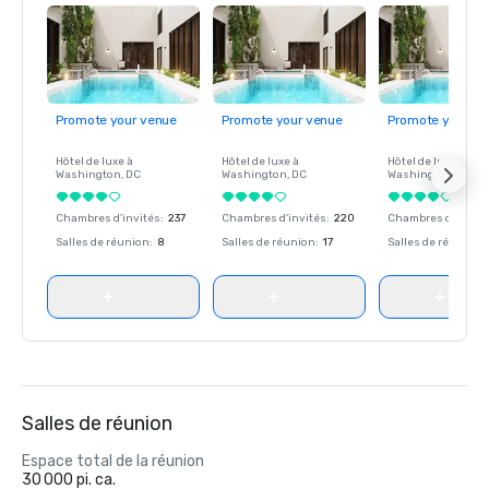
Promote your venue
Promote your venue
Promote your ve
Hôtel de luxe à
Hôtel de luxe à
Hôtel de luxe à
Washington
, DC
Washington
, DC
Washington
, DC
Chambres d'invités
:
237
Chambres d'invités
:
220
Chambres d'invité
Salles de réunion
:
8
Salles de réunion
:
17
Salles de réunion
:
Salles de réunion
Espace total de la réunion
30 000 pi. ca.