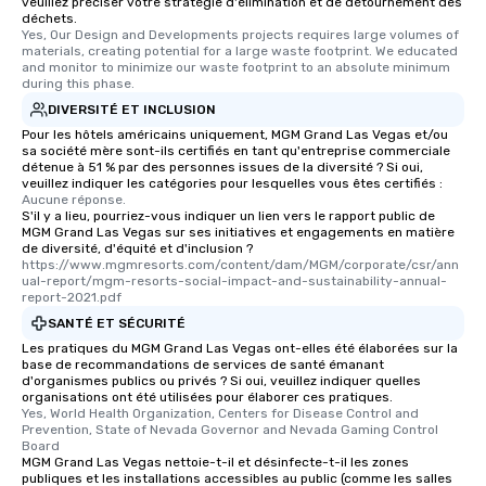
veuillez préciser votre stratégie d'élimination et de détournement des
déchets.
Yes, Our Design and Developments projects requires large volumes of 
materials, creating potential for a large waste footprint. We educated 
and monitor to minimize our waste footprint to an absolute minimum 
during this phase.
DIVERSITÉ ET INCLUSION
Pour les hôtels américains uniquement, MGM Grand Las Vegas et/ou
sa société mère sont-ils certifiés en tant qu'entreprise commerciale
détenue à 51 % par des personnes issues de la diversité ? Si oui,
veuillez indiquer les catégories pour lesquelles vous êtes certifiés :
Aucune réponse.
S'il y a lieu, pourriez-vous indiquer un lien vers le rapport public de
MGM Grand Las Vegas sur ses initiatives et engagements en matière
de diversité, d'équité et d'inclusion ?
https://www.mgmresorts.com/content/dam/MGM/corporate/csr/ann
ual-report/mgm-resorts-social-impact-and-sustainability-annual-
report-2021.pdf
SANTÉ ET SÉCURITÉ
Les pratiques du MGM Grand Las Vegas ont-elles été élaborées sur la
base de recommandations de services de santé émanant
d'organismes publics ou privés ? Si oui, veuillez indiquer quelles
organisations ont été utilisées pour élaborer ces pratiques.
Yes, World Health Organization, Centers for Disease Control and 
Prevention, State of Nevada Governor and Nevada Gaming Control 
Board
MGM Grand Las Vegas nettoie-t-il et désinfecte-t-il les zones
publiques et les installations accessibles au public (comme les salles