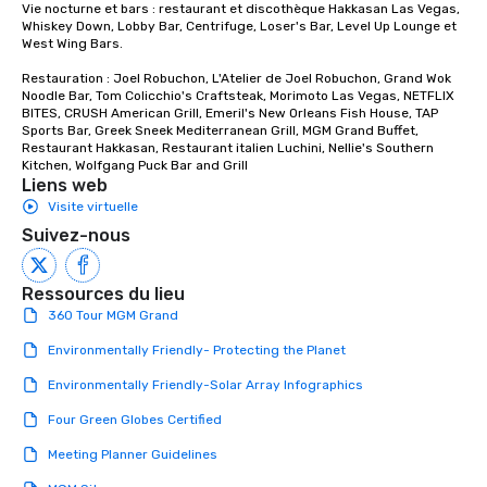
Vie nocturne et bars : restaurant et discothèque Hakkasan Las Vegas, 
Whiskey Down, Lobby Bar, Centrifuge, Loser's Bar, Level Up Lounge et 
West Wing Bars.

Restauration : Joel Robuchon, L'Atelier de Joel Robuchon, Grand Wok 
Noodle Bar, Tom Colicchio's Craftsteak, Morimoto Las Vegas, NETFLIX 
BITES, CRUSH American Grill, Emeril's New Orleans Fish House, TAP 
Sports Bar, Greek Sneek Mediterranean Grill, MGM Grand Buffet, 
Restaurant Hakkasan, Restaurant italien Luchini, Nellie's Southern 
Kitchen, Wolfgang Puck Bar and Grill
Liens web
Visite virtuelle
Suivez-nous
Ressources du lieu
360 Tour MGM Grand
Environmentally Friendly- Protecting the Planet
Environmentally Friendly-Solar Array Infographics
Four Green Globes Certified
Meeting Planner Guidelines