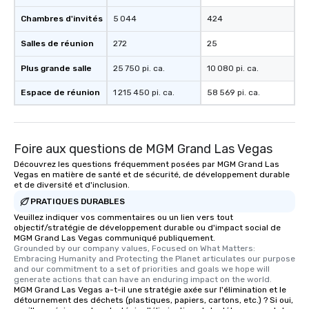
Chambres d'invités
5 044
424
Salles de réunion
272
25
Plus grande salle
25 750 pi. ca.
10 080 pi. ca.
Espace de réunion
1 215 450 pi. ca.
58 569 pi. ca.
Foire aux questions de MGM Grand Las Vegas
Découvrez les questions fréquemment posées par MGM Grand Las
Vegas en matière de santé et de sécurité, de développement durable
et de diversité et d'inclusion.
PRATIQUES DURABLES
Veuillez indiquer vos commentaires ou un lien vers tout
objectif/stratégie de développement durable ou d'impact social de
MGM Grand Las Vegas communiqué publiquement.
Grounded by our company values, Focused on What Matters: 
Embracing Humanity and Protecting the Planet articulates our purpose 
and our commitment to a set of priorities and goals we hope will 
generate actions that can have an enduring impact on the world.
MGM Grand Las Vegas a-t-il une stratégie axée sur l'élimination et le
détournement des déchets (plastiques, papiers, cartons, etc.) ? Si oui,