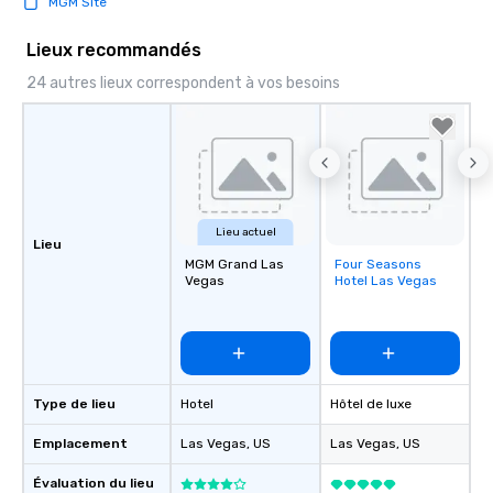
MGM Site
Lieux recommandés
24 autres lieux correspondent à vos besoins
Lieu actuel
Lieu
MGM Grand Las
Four Seasons
Removed from
Vegas
Hotel Las Vegas
favorites
Type de lieu
Hotel
Hôtel de luxe
Emplacement
Las Vegas
, US
Las Vegas
, US
Évaluation du lieu