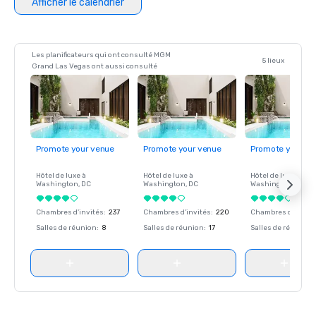
Afficher le calendrier
Les planificateurs qui ont consulté MGM
5 lieux
Grand Las Vegas ont aussi consulté
Promote your venue
Promote your venue
Promote your ve
Hôtel de luxe à
Hôtel de luxe à
Hôtel de luxe à
Washington
, DC
Washington
, DC
Washington
, DC
Chambres d'invités
:
237
Chambres d'invités
:
220
Chambres d'invité
Salles de réunion
:
8
Salles de réunion
:
17
Salles de réunion
: