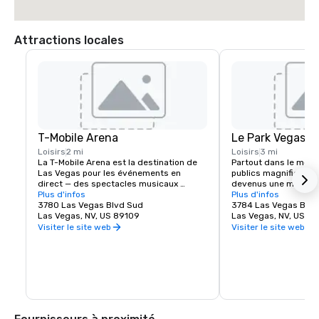
Attractions locales
T-Mobile Arena
Le Park Vegas
Loisirs
2 mi
Loisirs
3 mi
La T-Mobile Arena est la destination de 
Partout dans le mond
Las Vegas pour les événements en 
publics magnifiques e
direct — des spectacles musicaux 
devenus une marque 
incroyables aux événements sportifs 
Plus d'infos
plus belles villes et 
Plus d'infos
passionnants — elle établit une nouvelle 
3780 Las Vegas Blvd Sud
exception à la règle.
3784 Las Vegas Blvd
norme pour ce que signifie le 
Las Vegas, NV, US 89109
repensé l'expérience 
Las Vegas, NV, US 8
divertissement dans la ville qui fait le 
traditionnelle en créa
Visiter le site web
Visiter le site web
mieux. Le T-Mobile Arena de 20 000 
dynamique située just
places accueille des événements 
célèbre Strip de Las 
passionnants de classe mondiale pour 
soyez à la recherche 
tous les goûts — de l'UFC, de la boxe, du 
vous retrouver entre 
hockey, du basketball et de l'équitation 
prendre un repas rapi
de taureaux, en passant par des remises 
spectacle épique, The
de prix et des concerts de premier plan.
Arena offrent de quoi 
goûts. Découvrez l'éne