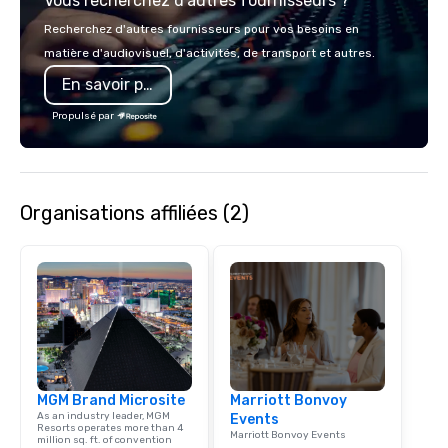
Vous recherchez d'autres fournisseurs ?
bring your vision to lif
passion, an internatio
Recherchez d'autres fournisseurs pour vos besoins en
American hospitality, 
matière d'audiovisuel, d'activités, de transport et autres.
promise: your busines
En savoir plus
Propulsé par
Organisations affiliées (2)
MGM Brand Microsite
Marriott Bonvoy
As an industry leader, MGM
Events
Resorts operates more than 4
Marriott Bonvoy Events
million sq. ft. of convention