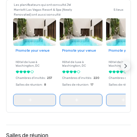
Les planificateurs qui ont consulté JW
Marriott Las Vegas Resort & Spa (Newly
5 lieux
Renovated) ont aussi consulté
Promote your venue
Promote your venue
Promote your ve
Hôtel de luxe à
Hôtel de luxe à
Hôtel de luxe à
Washington
, DC
Washington
, DC
Washington
, DC
Chambres d'invités
:
237
Chambres d'invités
:
220
Chambres d'invité
Salles de réunion
:
8
Salles de réunion
:
17
Salles de réunion
:
Salles de réunion