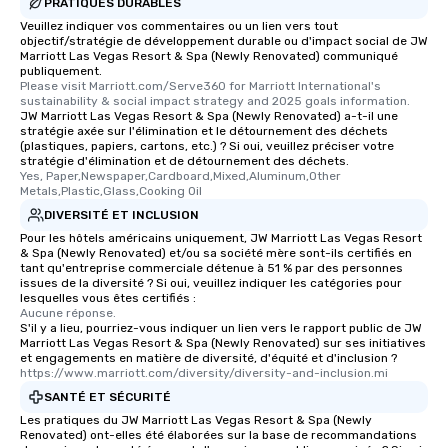
PRATIQUES DURABLES
Veuillez indiquer vos commentaires ou un lien vers tout
objectif/stratégie de développement durable ou d'impact social de JW
Marriott Las Vegas Resort & Spa (Newly Renovated) communiqué
publiquement.
Please visit Marriott.com/Serve360 for Marriott International's 
sustainability & social impact strategy and 2025 goals information.
JW Marriott Las Vegas Resort & Spa (Newly Renovated) a-t-il une
stratégie axée sur l'élimination et le détournement des déchets
(plastiques, papiers, cartons, etc.) ? Si oui, veuillez préciser votre
stratégie d'élimination et de détournement des déchets.
Yes, Paper,Newspaper,Cardboard,Mixed,Aluminum,Other 
Metals,Plastic,Glass,Cooking Oil
DIVERSITÉ ET INCLUSION
Pour les hôtels américains uniquement, JW Marriott Las Vegas Resort
& Spa (Newly Renovated) et/ou sa société mère sont-ils certifiés en
tant qu'entreprise commerciale détenue à 51 % par des personnes
issues de la diversité ? Si oui, veuillez indiquer les catégories pour
lesquelles vous êtes certifiés :
Aucune réponse.
S'il y a lieu, pourriez-vous indiquer un lien vers le rapport public de JW
Marriott Las Vegas Resort & Spa (Newly Renovated) sur ses initiatives
et engagements en matière de diversité, d'équité et d'inclusion ?
https://www.marriott.com/diversity/diversity-and-inclusion.mi
SANTÉ ET SÉCURITÉ
Les pratiques du JW Marriott Las Vegas Resort & Spa (Newly
Renovated) ont-elles été élaborées sur la base de recommandations