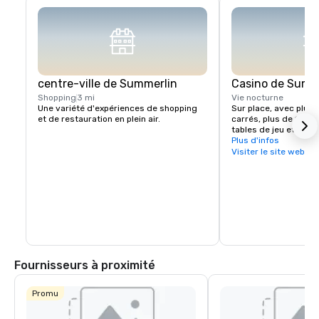
centre-ville de Summerlin
Casino de Summ
Shopping
3 mi
Vie nocturne
Une variété d'expériences de shopping 
Sur place, avec plus 
et de restauration en plein air.
carrés, plus de 1700 
tables de jeu et un C
Sportsbook.
Plus d'infos
Visiter le site web
Fournisseurs à proximité
Promu