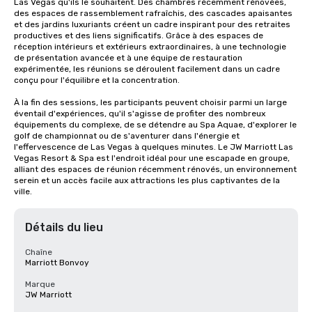
Las Vegas qu'ils le souhaitent. Des chambres récemment rénovées, 
des espaces de rassemblement rafraîchis, des cascades apaisantes 
et des jardins luxuriants créent un cadre inspirant pour des retraites 
productives et des liens significatifs. Grâce à des espaces de 
réception intérieurs et extérieurs extraordinaires, à une technologie 
de présentation avancée et à une équipe de restauration 
expérimentée, les réunions se déroulent facilement dans un cadre 
conçu pour l'équilibre et la concentration.

À la fin des sessions, les participants peuvent choisir parmi un large 
éventail d'expériences, qu'il s'agisse de profiter des nombreux 
équipements du complexe, de se détendre au Spa Aquae, d'explorer le 
golf de championnat ou de s'aventurer dans l'énergie et 
l'effervescence de Las Vegas à quelques minutes. Le JW Marriott Las 
Vegas Resort & Spa est l'endroit idéal pour une escapade en groupe, 
alliant des espaces de réunion récemment rénovés, un environnement 
serein et un accès facile aux attractions les plus captivantes de la 
ville.
Détails du lieu
Chaîne
Marriott Bonvoy
Marque
JW Marriott