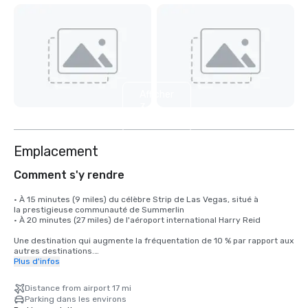
Afficher
3
autres
Emplacement
Comment s'y rendre
• À 15 minutes (9 miles) du célèbre Strip de Las Vegas, situé à 

la prestigieuse communauté de Summerlin

• À 20 minutes (27 miles) de l'aéroport international Harry Reid

Une destination qui augmente la fréquentation de 10 % par rapport aux 
autres destinations.

Plus d'infos
L'aéroport international Harry Reid (LAS) propose un service sans 
escale vers plus de 170 destinations américaines et internationales, 
Distance from airport 17 mi
reliant Las Vegas aux principaux marchés d'Amérique du Nord, 
Parking dans les environs
d'Europe, d'Asie et d'Amérique latine.