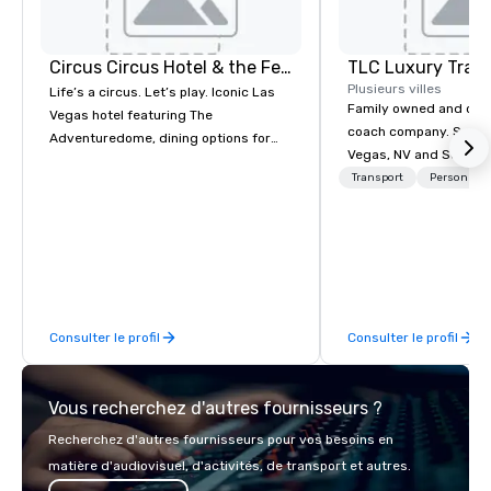
Circus Circus Hotel & the Festival Grounds
TLC Luxury Trans
Plusieurs villes
Life’s a circus. Let’s play. Iconic Las
Family owned and ope
Vegas hotel featuring The
coach company. Servin
Adventuredome, dining options for
Vegas, NV and Souther
every appetite from quick eats to the
areas. Please visit our
Transport
Personnel 
award winning and legendary THE
more information about
Steak House, lively casino action, Pool
services.
and Splash Zone, Midway & free world
class circus acts.
Consulter le profil
Consulter le profil
Vous recherchez d'autres fournisseurs ?
Recherchez d'autres fournisseurs pour vos besoins en
matière d'audiovisuel, d'activités, de transport et autres.