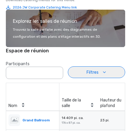
Download catering menus for this venue.
2026 JW Corporate Catering Menu link
Explorez les salles de réunion
Trouvez la salle parfaite avec des diagrammes de
configuration et des plans d’étage interactifs en 3D.
Espace de réunion
Participants
Filtres
Taille de la
Hauteur du
Nom
salle
plafond
14 409 pi. ca.
Grand Ballroom
23 pi.
176 x 87 pi. ca.