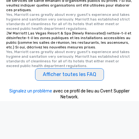
de services de santé émanant d'organismes publics ou privés ? Si oui,
veuillez indiquer quelles organisations ont été utilisées pour élaborer
ces pratiques.
Yes, Marriott cares greatly about every guest's experience and takes 
hygiene and sanitation very seriously. Marriott has established strict 
standards of cleanliness for all of its hotels that either meet or 
exceed public health department regulations. 
JW Marriott Las Vegas Resort & Spa (Newly Renovated) nettoie-t-il et
désinfecte-t-il les zones publiques et les installations accessibles au
public (comme les salles de réunion, les restaurants, les ascenseurs,
etc.) Si oui, décrivez les nouvelles mesures prises.
Yes, Marriott cares greatly about every guest's experience and takes 
hygiene and sanitation very seriously. Marriott has established strict 
standards of cleanliness for all of its hotels that either meet or 
exceed public health department regulations. 
Afficher toutes les FAQ
Signalez un problème
avec ce profil de lieu au Cvent Supplier
Network.