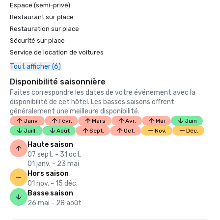
Espace (semi-privé)
Restaurant sur place
Restauration sur place
Sécurité sur place
Service de location de voitures
Tout afficher (6)
Disponibilité saisonnière
Faites correspondre les dates de votre événement avec la
disponibilité de cet hôtel. Les basses saisons offrent
généralement une meilleure disponibilité.
Janv.
Févr.
Mars
Avr.
Mai
Juin
Juill.
Août
Sept.
Oct.
Nov.
Déc.
Haute saison
07 sept. - 31 oct.
01 janv. - 23 mai
Hors saison
01 nov. - 15 déc.
Basse saison
26 mai - 28 août