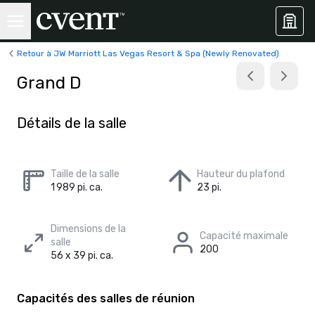
Retour à JW Marriott Las Vegas Resort & Spa (Newly Renovated)
Grand D
Détails de la salle
Taille de la salle
Hauteur du plafond
1 989 pi. ca.
23 pi.
Dimensions de la
Capacité maximale
salle
200
56 x 39 pi. ca.
Capacités des salles de réunion