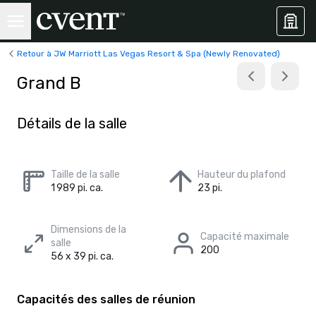
Retour à JW Marriott Las Vegas Resort & Spa (Newly Renovated)
Grand B
Détails de la salle
Taille de la salle
Hauteur du plafond
1 989 pi. ca.
23 pi.
Dimensions de la
Capacité maximale
salle
200
56 x 39 pi. ca.
Capacités des salles de réunion