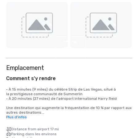
Afficher
3
autres
Emplacement
Comment s'y rendre
• À 15 minutes (9 miles) du célèbre Strip de Las Vegas, situé à 

la prestigieuse communauté de Summerlin

• À 20 minutes (27 miles) de l'aéroport international Harry Reid

Une destination qui augmente la fréquentation de 10 % par rapport aux 
autres destinations.

Plus d'infos
L'aéroport international Harry Reid (LAS) propose un service sans 
escale vers plus de 170 destinations américaines et internationales, 
Distance from airport 17 mi
reliant Las Vegas aux principaux marchés d'Amérique du Nord, 
Parking dans les environs
d'Europe, d'Asie et d'Amérique latine.