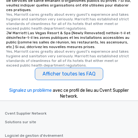
de services de santé émanant d'organismes publics ou privés ? Si oui,
veuillez indiquer quelles organisations ont été utilisées pour élaborer
ces pratiques.
Yes, Marriott cares greatly about every guest's experience and takes 
hygiene and sanitation very seriously. Marriott has established strict 
standards of cleanliness for all of its hotels that either meet or 
exceed public health department regulations. 
JW Marriott Las Vegas Resort & Spa (Newly Renovated) nettoie-t-il et
désinfecte-t-il les zones publiques et les installations accessibles au
public (comme les salles de réunion, les restaurants, les ascenseurs,
etc.) Si oui, décrivez les nouvelles mesures prises.
Yes, Marriott cares greatly about every guest's experience and takes 
hygiene and sanitation very seriously. Marriott has established strict 
standards of cleanliness for all of its hotels that either meet or 
exceed public health department regulations. 
Afficher toutes les FAQ
Signalez un problème
avec ce profil de lieu au Cvent Supplier
Network.
Cvent Supplier Network
Solutions sur site
Logiciel de gestion d'événement