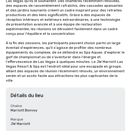
Las Vegas qu'ils le souhaitent. Des chambres récemment rénovées, 
des espaces de rassemblement rafraîchis, des cascades apaisantes 
et des jardins luxuriants créent un cadre inspirant pour des retraites 
productives et des liens significatifs. Grâce à des espaces de 
réception intérieurs et extérieurs extraordinaires, à une technologie 
de présentation avancée et à une équipe de restauration 
expérimentée, les réunions se déroulent facilement dans un cadre 
conçu pour l'équilibre et la concentration.

À la fin des sessions, les participants peuvent choisir parmi un large 
éventail d'expériences, qu'il s'agisse de profiter des nombreux 
équipements du complexe, de se détendre au Spa Aquae, d'explorer le 
golf de championnat ou de s'aventurer dans l'énergie et 
l'effervescence de Las Vegas à quelques minutes. Le JW Marriott Las 
Vegas Resort & Spa est l'endroit idéal pour une escapade en groupe, 
alliant des espaces de réunion récemment rénovés, un environnement 
serein et un accès facile aux attractions les plus captivantes de la 
ville.
Détails du lieu
Chaîne
Marriott Bonvoy
Marque
JW Marriott