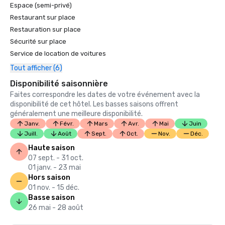
Espace (semi-privé)
Restaurant sur place
Restauration sur place
Sécurité sur place
Service de location de voitures
Tout afficher (6)
Disponibilité saisonnière
Faites correspondre les dates de votre événement avec la
disponibilité de cet hôtel. Les basses saisons offrent
généralement une meilleure disponibilité.
Janv.
Févr.
Mars
Avr.
Mai
Juin
Juill.
Août
Sept.
Oct.
Nov.
Déc.
Haute saison
07 sept. - 31 oct.
01 janv. - 23 mai
Hors saison
01 nov. - 15 déc.
Basse saison
26 mai - 28 août