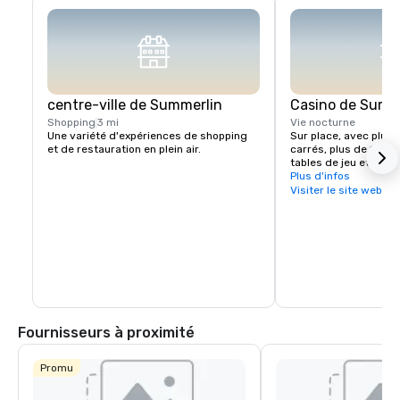
centre-ville de Summerlin
Casino de Summ
Shopping
3 mi
Vie nocturne
Une variété d'expériences de shopping 
Sur place, avec plus 
et de restauration en plein air.
carrés, plus de 1700 
tables de jeu et un C
Sportsbook.
Plus d'infos
Visiter le site web
Fournisseurs à proximité
Promu