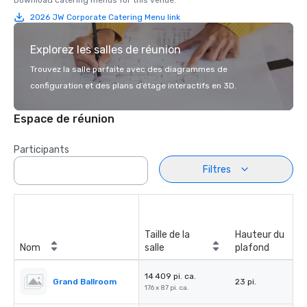
Download catering menus for this venue.
2026 JW Corporate Catering Menu link
Explorez les salles de réunion
Trouvez la salle parfaite avec des diagrammes de
configuration et des plans d’étage interactifs en 3D.
Espace de réunion
Participants
Filtres
Taille de la
Hauteur du
Nom
salle
plafond
14 409 pi. ca.
Grand Ballroom
23 pi.
176 x 87 pi. ca.