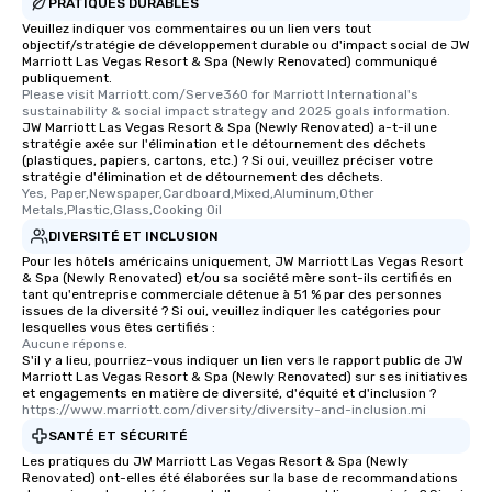
PRATIQUES DURABLES
Veuillez indiquer vos commentaires ou un lien vers tout
objectif/stratégie de développement durable ou d'impact social de JW
Marriott Las Vegas Resort & Spa (Newly Renovated) communiqué
publiquement.
Please visit Marriott.com/Serve360 for Marriott International's 
sustainability & social impact strategy and 2025 goals information.
JW Marriott Las Vegas Resort & Spa (Newly Renovated) a-t-il une
stratégie axée sur l'élimination et le détournement des déchets
(plastiques, papiers, cartons, etc.) ? Si oui, veuillez préciser votre
stratégie d'élimination et de détournement des déchets.
Yes, Paper,Newspaper,Cardboard,Mixed,Aluminum,Other 
Metals,Plastic,Glass,Cooking Oil
DIVERSITÉ ET INCLUSION
Pour les hôtels américains uniquement, JW Marriott Las Vegas Resort
& Spa (Newly Renovated) et/ou sa société mère sont-ils certifiés en
tant qu'entreprise commerciale détenue à 51 % par des personnes
issues de la diversité ? Si oui, veuillez indiquer les catégories pour
lesquelles vous êtes certifiés :
Aucune réponse.
S'il y a lieu, pourriez-vous indiquer un lien vers le rapport public de JW
Marriott Las Vegas Resort & Spa (Newly Renovated) sur ses initiatives
et engagements en matière de diversité, d'équité et d'inclusion ?
https://www.marriott.com/diversity/diversity-and-inclusion.mi
SANTÉ ET SÉCURITÉ
Les pratiques du JW Marriott Las Vegas Resort & Spa (Newly
Renovated) ont-elles été élaborées sur la base de recommandations