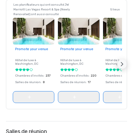
Les planificateurs qui ont consulté JW
Marriott Las Vegas Resort & Spa (Newly
5 lieux
Renovated) ont aussi consulté
Promote your venue
Promote your venue
Promote your ve
Hôtel de luxe à
Hôtel de luxe à
Hôtel de luxe à
Washington
, DC
Washington
, DC
Washington
, DC
Chambres d'invités
:
237
Chambres d'invités
:
220
Chambres d'invité
Salles de réunion
:
8
Salles de réunion
:
17
Salles de réunion
:
Salles de réunion