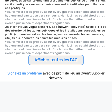
de services de santé émanant d'organismes publics ou privés ? Si oui,
convenient outing, inc
veuillez indiquer quelles organisations ont été utilisées pour élaborer
ces pratiques.
and your guests might
Yes, Marriott cares greatly about every guest's experience and takes 
discovered otherwise 
hygiene and sanitation very seriously. Marriott has established strict 
standards of cleanliness for all of its hotels that either meet or 
at a typical corporate 
exceed public health department regulations. 
a way to try some of t
JW Marriott Las Vegas Resort & Spa (Newly Renovated) nettoie-t-il et
in the city and dive in
désinfecte-t-il les zones publiques et les installations accessibles au
public (comme les salles de réunion, les restaurants, les ascenseurs,
cuisines and dishes. Al
etc.) Si oui, décrivez les nouvelles mesures prises.
selected dishes are cu
Yes, Marriott cares greatly about every guest's experience and takes 
hygiene and sanitation very seriously. Marriott has established strict 
high standards to ensu
standards of cleanliness for all of its hotels that either meet or 
delight any palate. Tours Available
exceed public health department regulations. 
from Day to Night With
Afficher toutes les FAQ
group experience, bookin
key. Whether you desir
business hours or earl
Signalez un problème
avec ce profil de lieu au Cvent Supplier
after work, we can coo
Network.
you to provide options 
needs. Go for as Long or as Short as
You Like Along with fle
scheduling, Lip Smack
Tours also provides a 
durations. Our shortes