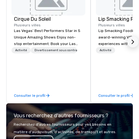
Cirque Du Soleil
Lip Smacking Foo
Plusieurs villes
Plusieurs villes
Las Vegas’ Best Performers Star in 5
Lip Smacking Foodie T
Unique Amazing Shows Enjoy non-
award-winning VIP gro
stop entertainment. Book your Las
experiences with visits
Vegas show tickets.
restaurants throughou
Activité
Divertissement sous contrat
Activité
States. Choose either
activity or evening d
groups are escorted i
the best tables in the 
most-sought-after res
enjoy a parade of sign
Consulter le profil
Consulter le profil
and craft cocktails at 
with complete VIP serv
experience gives gues
Vous recherchez d'autres fournisseurs ?
opportunity to sit next 
colleagues at each ven
Recherchez d'autres fournisseurs pour vos besoins en
mingle, and easily net
matière d'audiovisuel, d'activités, de transport et autres.
is led by a professiona