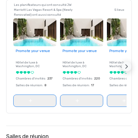
Les planificateurs qui ont consulté JW
Marriott Las Vegas Resort & Spa (Newly
5 lieux
Renovated) ont aussi consulté
Promote your venue
Promote your venue
Promote your ve
Hôtel de luxe à
Hôtel de luxe à
Hôtel de luxe à
Washington
, DC
Washington
, DC
Washington
, DC
Chambres d'invités
:
237
Chambres d'invités
:
220
Chambres d'invité
Salles de réunion
:
8
Salles de réunion
:
17
Salles de réunion
:
Salles de réunion