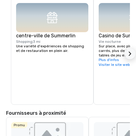
centre-ville de Summerlin
Casino de Summ
Shopping
3 mi
Vie nocturne
Une variété d'expériences de shopping 
Sur place, avec plus 
et de restauration en plein air.
carrés, plus de 1700 
tables de jeu et un C
Sportsbook.
Plus d'infos
Visiter le site web
Fournisseurs à proximité
Promu