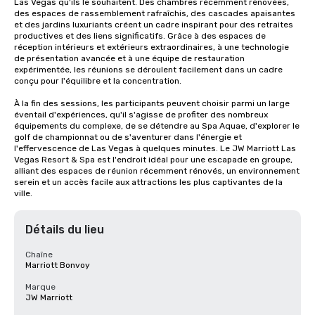
Las Vegas qu'ils le souhaitent. Des chambres récemment rénovées, 
des espaces de rassemblement rafraîchis, des cascades apaisantes 
et des jardins luxuriants créent un cadre inspirant pour des retraites 
productives et des liens significatifs. Grâce à des espaces de 
réception intérieurs et extérieurs extraordinaires, à une technologie 
de présentation avancée et à une équipe de restauration 
expérimentée, les réunions se déroulent facilement dans un cadre 
conçu pour l'équilibre et la concentration.

À la fin des sessions, les participants peuvent choisir parmi un large 
éventail d'expériences, qu'il s'agisse de profiter des nombreux 
équipements du complexe, de se détendre au Spa Aquae, d'explorer le 
golf de championnat ou de s'aventurer dans l'énergie et 
l'effervescence de Las Vegas à quelques minutes. Le JW Marriott Las 
Vegas Resort & Spa est l'endroit idéal pour une escapade en groupe, 
alliant des espaces de réunion récemment rénovés, un environnement 
serein et un accès facile aux attractions les plus captivantes de la 
ville.
Détails du lieu
Chaîne
Marriott Bonvoy
Marque
JW Marriott