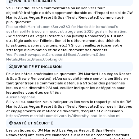
One of the best reason
PRATIQUES DURABLES
convenient and efficie
Veuillez indiquer vos commentaires ou un lien vers tout
objectif/stratégie de développement durable ou d'impact social de JW
experience is designed
Marriott Las Vegas Resort & Spa (Newly Renovated) communiqué
restaurants are within
publiquement.
walking distance of ea
Please visit Marriott.com/Serve360 for Marriott International's 
sustainability & social impact strategy and 2025 goals information.
short stroll allows you
JW Marriott Las Vegas Resort & Spa (Newly Renovated) a-t-il une
members a chance to 
stratégie axée sur l'élimination et le détournement des déchets
(plastiques, papiers, cartons, etc.) ? Si oui, veuillez préciser votre
networking opportunit
stratégie d'élimination et de détournement des déchets.
heading to the next pl
Yes, Paper,Newspaper,Cardboard,Mixed,Aluminum,Other 
itinerary. You Get a Dinner and a Show
Metals,Plastic,Glass,Cooking Oil
Our tours offer an exqu
DIVERSITÉ ET INCLUSION
entertainment. All tour
Pour les hôtels américains uniquement, JW Marriott Las Vegas Resort
& Spa (Newly Renovated) et/ou sa société mère sont-ils certifiés en
knowledgeable, profes
tant qu'entreprise commerciale détenue à 51 % par des personnes
who leads the group on
issues de la diversité ? Si oui, veuillez indiquer les catégories pour
offering engaging tidb
lesquelles vous êtes certifiés :
Aucune réponse.
fascinating stories. S
S'il y a lieu, pourriez-vous indiquer un lien vers le rapport public de JW
interactive experience
Marriott Las Vegas Resort & Spa (Newly Renovated) sur ses initiatives
et engagements en matière de diversité, d'équité et d'inclusion ?
along the way exclusive
https://www.marriott.com/diversity/diversity-and-inclusion.mi
ensuring there is neve
SANTÉ ET SÉCURITÉ
Different Types of Cuis
Les pratiques du JW Marriott Las Vegas Resort & Spa (Newly
experiences offer the a
Renovated) ont-elles été élaborées sur la base de recommandations
several renowned rest