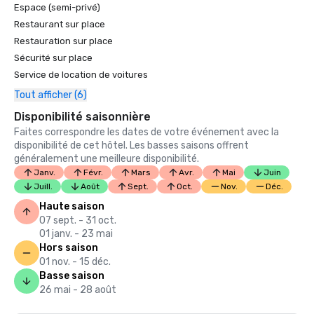
Espace (semi-privé)
Restaurant sur place
Restauration sur place
Sécurité sur place
Service de location de voitures
Tout afficher (6)
Disponibilité saisonnière
Faites correspondre les dates de votre événement avec la
disponibilité de cet hôtel. Les basses saisons offrent
généralement une meilleure disponibilité.
Janv.
Févr.
Mars
Avr.
Mai
Juin
Juill.
Août
Sept.
Oct.
Nov.
Déc.
Haute saison
07 sept. - 31 oct.
01 janv. - 23 mai
Hors saison
01 nov. - 15 déc.
Basse saison
26 mai - 28 août