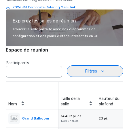
Download catering menus for this venue.
2026 JW Corporate Catering Menu link
Explorez les salles de réunion
Trouvez la salle parfaite avec des diagrammes de
configuration et des plans d’étage interactifs en 3D.
Espace de réunion
Participants
Filtres
Taille de la
Hauteur du
Nom
salle
plafond
14 409 pi. ca.
Grand Ballroom
23 pi.
176 x 87 pi. ca.