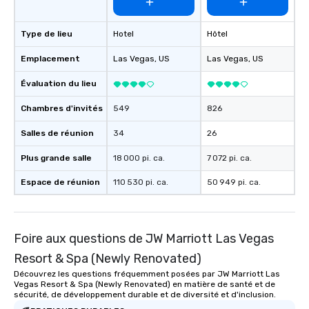
a special warm welcom
from the restaurant c
Type de lieu
Hotel
Hôtel
be printed featuring yo
which can be an added 
Emplacement
Las Vegas
, US
Las Vegas
, US
those Instagram mome
For added ease, we ca
Évaluation du lieu
transportation pick-up
as well as an event ph
Chambres d'invités
549
826
for groups that desire 
Salles de réunion
34
26
experience, we can als
an evening helicopter 
Plus grande salle
18 000 pi. ca.
7 072 pi. ca.
glittering lights of The S
Memorable Experience f
Espace de réunion
110 530 pi. ca.
50 949 pi. ca.
Smacking Foodie Tours
to gather and dine tha
experienced, and all ar
Foire aux questions de JW Marriott Las Vegas
remember. Our one-of-
are special, from the fi
Resort & Spa (Newly Renovated)
last. It’s an experienc
Découvrez les questions fréquemment posées par JW Marriott Las
will reminisce about lo
Vegas Resort & Spa (Newly Renovated) en matière de santé et de
sécurité, de développement durable et de diversité et d'inclusion.
leave. Location, Location, Location