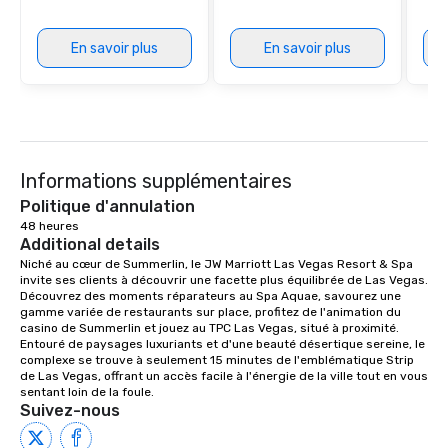
provides guests a sign
at various stops. Build Your Network
Our exclusive experien
En savoir plus
En savoir plus
ultimate networking op
a typical sit-down dinn
to engage the person t
right of you. Because 
place at multiple resta
walking in between, th
Informations supplémentaires
countless opportunitie
Politique d'annulation
with different people 
48 heures
down at each venue a
Additional details
traverse along the way
Niché au cœur de Summerlin, le JW Marriott Las Vegas Resort & Spa 
experiences not only 
invite ses clients à découvrir une facette plus équilibrée de Las Vegas. 
ways to network, but a
Découvrez des moments réparateurs au Spa Aquae, savourez une 
gamme variée de restaurants sur place, profitez de l'animation du 
way to do so. Large Groups Welcome
casino de Summerlin et jouez au TPC Las Vegas, situé à proximité. 
Lip Smacking Foodie To
Entouré de paysages luxuriants et d'une beauté désertique sereine, le 
groups, small or large.
complexe se trouve à seulement 15 minutes de l'emblématique Strip 
de Las Vegas, offrant un accès facile à l'énergie de la ville tout en vous 
experiences can acc
sentant loin de la foule.
groups from as few as
Suivez-nous
as 500 guests, making
choice for any corpora