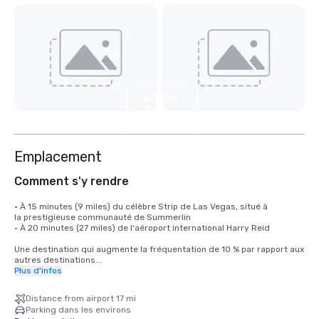
Afficher
3
autres
Emplacement
Comment s'y rendre
• À 15 minutes (9 miles) du célèbre Strip de Las Vegas, situé à 

la prestigieuse communauté de Summerlin

• À 20 minutes (27 miles) de l'aéroport international Harry Reid

Une destination qui augmente la fréquentation de 10 % par rapport aux 
autres destinations.

Plus d'infos
L'aéroport international Harry Reid (LAS) propose un service sans 
escale vers plus de 170 destinations américaines et internationales, 
Distance from airport 17 mi
reliant Las Vegas aux principaux marchés d'Amérique du Nord, 
Parking dans les environs
d'Europe, d'Asie et d'Amérique latine.