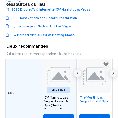
Ressources du lieu
Stress-Free Booking 
2026 Encore AV & Internet at JW Marriott Las Vegas
a tour is stress-free a
enjoy the company of 
2026 Renovations and Resort Presentation
more easily. You’ll tak
knowing that everythin
Hydra Lounge at JW Marriott Las Vegas
of from the moment the
JW Marriott Virtual Tour of Meeting Space
booked to the minute i
Since the menu is alre
Lieux recommandés
have nothing to worry 
24 autres lieux correspondent à vos besoins
remember to submit ah
date any dietary restr
allergies for anyone in
Feel Like a VIP at Each
Smacking Foodie Tours
group members never 
about waiting in line to
Lieu actuel
restaurant or being sh
Lieu
JW Marriott Las
The Westin Las
Removed from
than desirable table. O
Vegas Resort &
Vegas Hotel & Spa
favorites
everyone is treated lik
Spa (Newly
immediate seating upon
Renovated)
What’s more, your gro