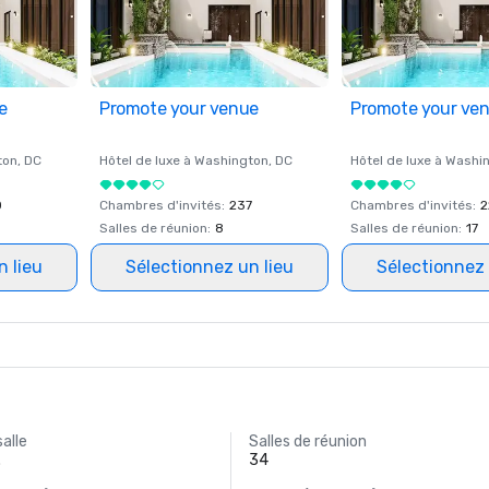
e
Promote your venue
Promote your ve
ton
, DC
Hôtel de luxe à
Washington
, DC
Hôtel de luxe à
Washi
0
Chambres d'invités
:
237
Chambres d'invités
:
2
Salles de réunion
:
8
Salles de réunion
:
17
n lieu
Sélectionnez un lieu
Sélectionnez 
salle
Salles de réunion
.
34