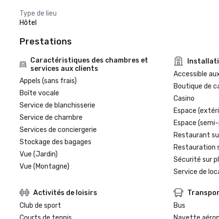
Type de lieu
Hôtel
Prestations
Caractéristiques des chambres et
Installat
services aux clients
Accessible aux
Appels (sans frais)
Boutique de c
Boîte vocale
Casino
Service de blanchisserie
Espace (extéri
Service de chambre
Espace (semi-
Services de conciergerie
Restaurant su
Stockage des bagages
Restauration 
Vue (Jardin)
Sécurité sur p
Vue (Montagne)
Service de loc
Activités de loisirs
Transpo
Club de sport
Bus
Courts de tennis
Navette aéro