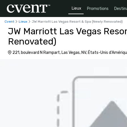
Lieux
Promotions
Destin
Cvent
Lieux
JW Marriott Las Vegas Resort & Spa (Newly Renovated)
JW Marriott Las Vegas Reso
Renovated)
221, boulevard N Rampart, Las Vegas, NV, États-Unis d'Amériq