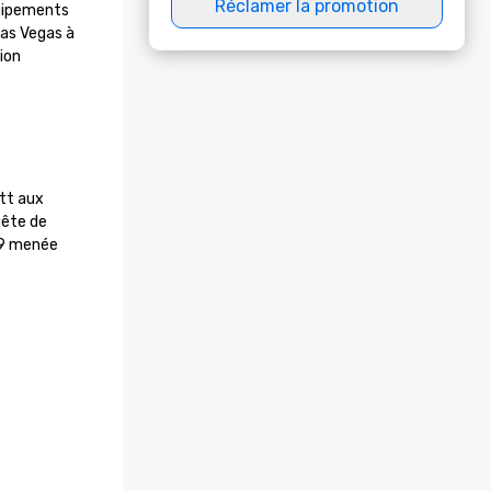
Réclamer la promotion
quipements 
as Vegas à 
on 
tt aux 
ête de 
9 menée 