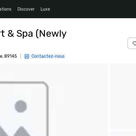
ations
Discover
Luxe
rt & Spa (Newly
ue, 89145
|
Contactez-nous