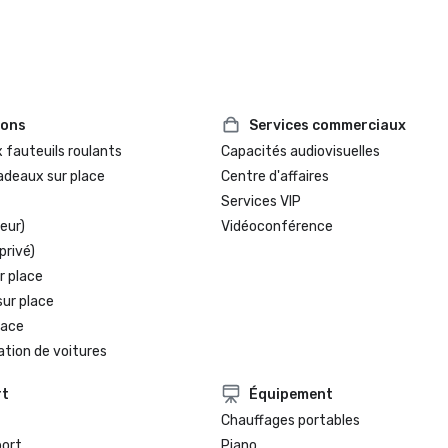
ions
Services commerciaux
 fauteuils roulants
Capacités audiovisuelles
adeaux sur place
Centre d'affaires
Services VIP
eur)
Vidéoconférence
privé)
r place
sur place
lace
ation de voitures
rt
Équipement
Chauffages portables
port
Piano