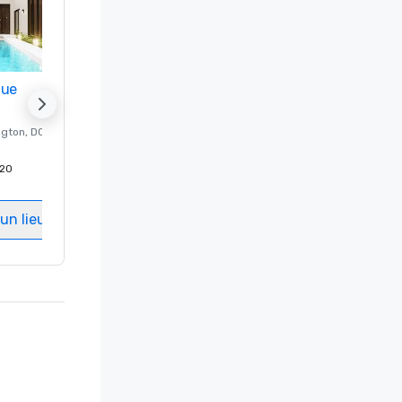
nue
Promote your venue
ngton
, DC
Hôtel de luxe à
Washington
, DC
20
Chambres d'invités
:
237
Salles de réunion
:
8
un lieu
Sélectionnez un lieu