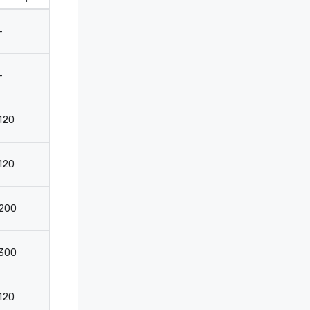
-
1250
800
-
-
-
-
-
120
260
102
4
120
200
102
4
200
325
186
6
300
400
260
-
120
200
102
4