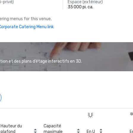
-privé)
Espace (extérieur)
35 000 pi. ca.
ring menus for this venue.
orporate Catering Menu link
ion et des plans d’étage interactifs en 3D.
Hauteur du
Capacité
plafond
maximale
En U
E