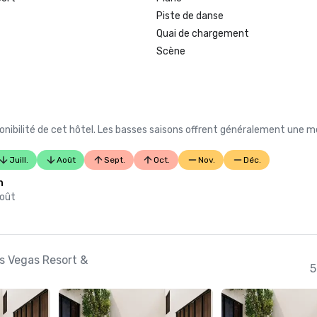
Piste de danse
Quai de chargement
Scène
nibilité de cet hôtel. Les basses saisons offrent généralement une me
Juill.
Août
Sept.
Oct.
Nov.
Déc.
n
août
as Vegas Resort &
5