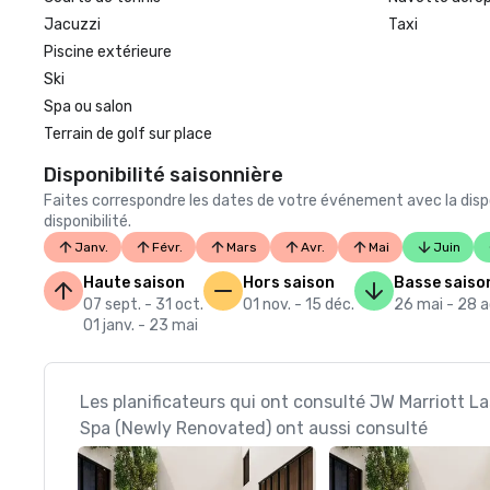
Jacuzzi
Taxi
Piscine extérieure
Ski
Spa ou salon
Terrain de golf sur place
Disponibilité saisonnière
Faites correspondre les dates de votre événement avec la dispo
disponibilité.
Janv.
Févr.
Mars
Avr.
Mai
Juin
Haute saison
Hors saison
Basse saiso
07 sept. - 31 oct.
01 nov. - 15 déc.
26 mai - 28 
01 janv. - 23 mai
Les planificateurs qui ont consulté JW Marriott L
Spa (Newly Renovated) ont aussi consulté