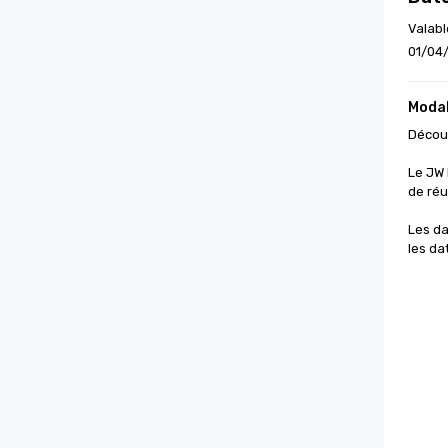
Valabl
01/04
Modal
Découv
Le JW 
de réu
Les da
les da