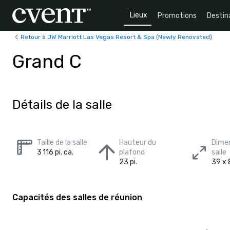
Lieux
Promotions
Destin
Retour à JW Marriott Las Vegas Resort & Spa (Newly Renovated)
Grand C
Détails de la salle
Taille de la salle
Hauteur du
Dimen
3 116 pi. ca.
plafond
salle
23 pi.
39 x 8
Capacités des salles de réunion