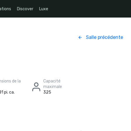
ations
Discover
Luxe
Salle précédente
sions de la
Capacité
maximale
1 pi. ca.
325