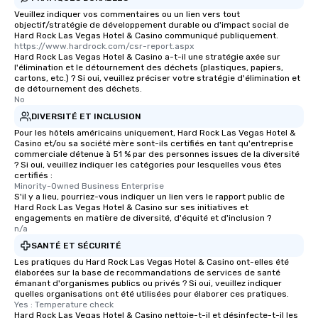
Veuillez indiquer vos commentaires ou un lien vers tout
objectif/stratégie de développement durable ou d'impact social de
Hard Rock Las Vegas Hotel & Casino communiqué publiquement.
https://www.hardrock.com/csr-report.aspx
Hard Rock Las Vegas Hotel & Casino a-t-il une stratégie axée sur
l'élimination et le détournement des déchets (plastiques, papiers,
cartons, etc.) ? Si oui, veuillez préciser votre stratégie d'élimination et
de détournement des déchets.
No
DIVERSITÉ ET INCLUSION
Pour les hôtels américains uniquement, Hard Rock Las Vegas Hotel &
Casino et/ou sa société mère sont-ils certifiés en tant qu'entreprise
commerciale détenue à 51 % par des personnes issues de la diversité
? Si oui, veuillez indiquer les catégories pour lesquelles vous êtes
certifiés :
Minority-Owned Business Enterprise
S'il y a lieu, pourriez-vous indiquer un lien vers le rapport public de
Hard Rock Las Vegas Hotel & Casino sur ses initiatives et
engagements en matière de diversité, d'équité et d'inclusion ?
n/a
SANTÉ ET SÉCURITÉ
Les pratiques du Hard Rock Las Vegas Hotel & Casino ont-elles été
élaborées sur la base de recommandations de services de santé
émanant d'organismes publics ou privés ? Si oui, veuillez indiquer
quelles organisations ont été utilisées pour élaborer ces pratiques.
Yes : Temperature check
Hard Rock Las Vegas Hotel & Casino nettoie-t-il et désinfecte-t-il les