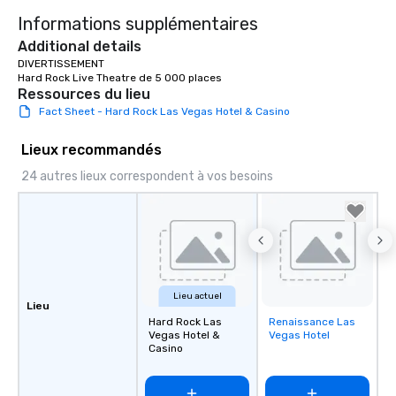
Informations supplémentaires
Additional details
DIVERTISSEMENT

Hard Rock Live Theatre de 5 000 places
Ressources du lieu
Fact Sheet - Hard Rock Las Vegas Hotel & Casino
Lieux recommandés
24 autres lieux correspondent à vos besoins
Lieu actuel
Lieu
Hard Rock Las
Renaissance Las
Removed from
Vegas Hotel &
Vegas Hotel
favorites
Casino