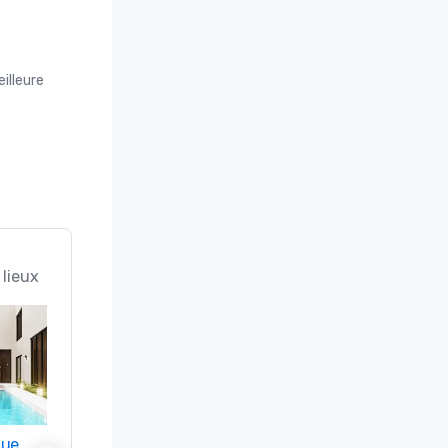
illeure
 lieux
nue
Promote your venue