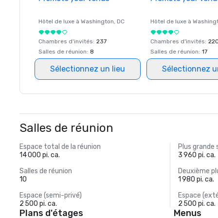
Hôtel de luxe à
Washington
, DC
Hôtel de luxe à
Washing
Chambres d'invités
:
237
Chambres d'invités
:
22
Salles de réunion
:
8
Salles de réunion
:
17
Sélectionnez un lieu
Sélectionnez u
Salles de réunion
Espace total de la réunion
Plus grande 
14 000 pi. ca.
3 960 pi. ca.
Salles de réunion
Deuxième plu
10
1 980 pi. ca.
Espace (semi-privé)
Espace (exté
2 500 pi. ca.
2 500 pi. ca.
Plans d'étages
Menus