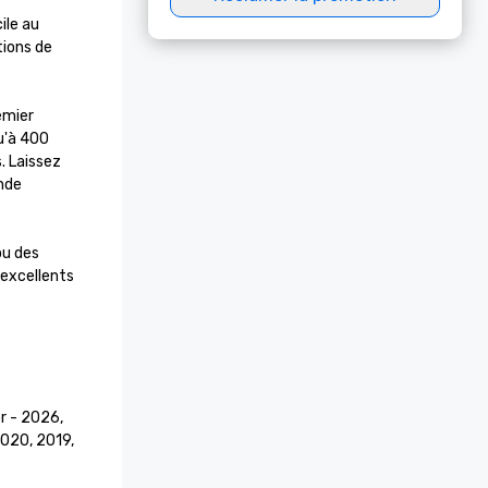
le au 
ions de 
mier 
'à 400 
 Laissez 
nde 
u des 
excellents 
r - 2026, 
020, 2019, 