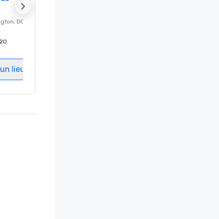
ngton
, DC
Hôtel de luxe à
Washington
, DC
20
Chambres d'invités
:
237
Salles de réunion
:
8
un lieu
Sélectionnez un lieu