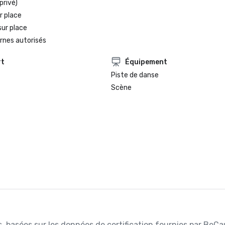
privé)
r place
sur place
rnes autorisés
rt
Équipement
Piste de danse
Scène
es, basées sur les données de certification fournies par BeCa