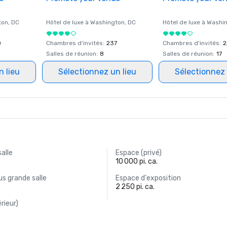
ton
, DC
Hôtel de luxe à
Washington
, DC
Hôtel de luxe à
Washi
0
Chambres d'invités
:
237
Chambres d'invités
:
2
Salles de réunion
:
8
Salles de réunion
:
17
n lieu
Sélectionnez un lieu
Sélectionnez 
salle
Espace (privé)
10 000 pi. ca.
s grande salle
Espace d'exposition
2 250 pi. ca.
rieur)