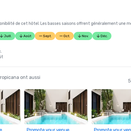
nibilité de cet hôtel. Les basses saisons offrent généralement une me
Juill.
Août
Sept.
Oct.
Nov.
Déc.
.
ût
Tropicana ont aussi
5
e
Promote your venue
Promote your ve