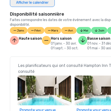
Afficher le calendrier
Disponibilité saisonnière
Faites correspondre les dates de votre événement avec la dispo
disponibilité.
Janv.
Févr.
Mars
Avr.
Mai
Juin
Haute saison
Hors saison
Basse saison
01 janv. - 30 avr.
01 nov. - 31 déc
01 sept. - 30 oct.
01 mai - 30 ao
Les planificateurs qui ont consulté Hampton Inn 
consulté
Promote your venue
Promote your venu