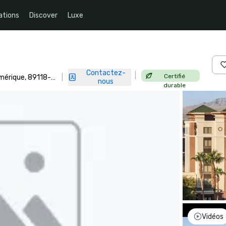
ations
Discover
Luxe
Contactez-
|
Certifié
Amérique, 89118-
|
nous
durable
Vidéos