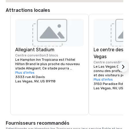
Attractions locales
Allegiant Stadium
Le centre des c
Centre convention
3 blocs
Vegas
Le Hampton Inn Tropicana est l'hôtel 
Centre convention
4 
Hilton Brand le plus proche du nouveau 
Le Las Vegas Convent
stade Allegiant. Ce stade pourra 
connu des professionn
accueillir jusqu'à 60 000 fans et sera le 
Plus d'infos
et des visiteurs pour
plus récent stade du pays.
3333 rue Al Davis
3 millions de pieds c
Plus d'infos
Las Vegas, NV, US 89118
d'exposition, ses 144 
3150 Paradise Rd
ses grandes capacité
Las Vegas, NV, US 8
parking pouvant accue
voitures. Un grand hal
zone d'inscription rel
les salles d'expositio
permet une installat
immédiats et l'organi
événements. Le Las 
Fournisseurs recommandés
Center propose une 
de haute qualité en 
Sélectionnés par Hampton Inn Tropicana pour leur service fiable et leur 