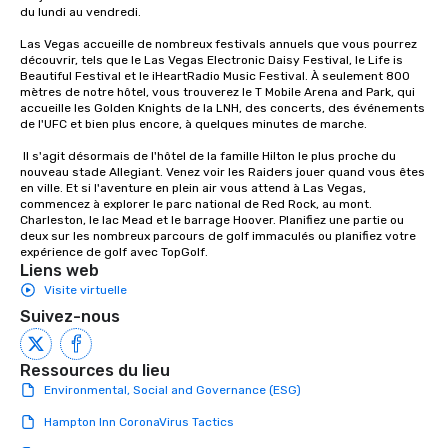
person with tax and gratuities
du lundi au vendredi. 

included. The only thing not included
Las Vegas accueille de nombreux festivals annuels que vous pourrez 
are drinks. However, a beverage
découvrir, tels que le Las Vegas Electronic Daisy Festival, le Life is 
package upgrade is available, which
Beautiful Festival et le iHeartRadio Music Festival. À seulement 800 
provides guests a signature cocktail
mètres de notre hôtel, vous trouverez le T Mobile Arena and Park, qui 
at various stops. Build Your Network
accueille les Golden Knights de la LNH, des concerts, des événements 
de l'UFC et bien plus encore, à quelques minutes de marche.

Our exclusive experiences provide the
ultimate networking opportunities. At
 Il s'agit désormais de l'hôtel de la famille Hilton le plus proche du 
a typical sit-down dinner, you’re lucky
nouveau stade Allegiant. Venez voir les Raiders jouer quand vous êtes 
en ville. Et si l'aventure en plein air vous attend à Las Vegas, 
to engage the person to the left and
commencez à explorer le parc national de Red Rock, au mont. 
right of you. Because our tours take
Charleston, le lac Mead et le barrage Hoover. Planifiez une partie ou 
place at multiple restaurants, with
deux sur les nombreux parcours de golf immaculés ou planifiez votre 
expérience de golf avec TopGolf.
walking in between, there are
Liens web
countless opportunities to interact
Visite virtuelle
with different people when you sit
Suivez-nous
down at each venue and as you
traverse along the way. Our
experiences not only provide more
Ressources du lieu
ways to network, but a more convivial
Environmental, Social and Governance (ESG)
way to do so. Large Groups Welcome
Hampton Inn CoronaVirus Tactics
Lip Smacking Foodie Tours is ideal for
groups, small or large. Our