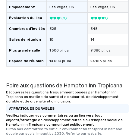
than desirable table. On our tours,
Emplacement
Las Vegas
, US
Las Vegas
, US
everyone is treated like a VIP with
immediate seating upon arrival.
Évaluation du lieu
What’s more, your group may receive
a special warm welcome personally
Chambres d'invités
325
548
from the restaurant chef. Menus can
Salles de réunion
10
14
be printed featuring your logo, too,
which can be an added bonus for all
Plus grande salle
1 500 pi. ca.
9 880 pi. ca.
those Instagram moments you share.
For added ease, we can even arrange
Espace de réunion
14 000 pi. ca.
24 153 pi. ca.
transportation pick-up and drop-off,
as well as an event photographer. And
for groups that desire an extra luxe
Foire aux questions de Hampton Inn Tropicana
experience, we can also arrange for
an evening helicopter ride over the
Découvrez les questions fréquemment posées par Hampton Inn
Tropicana en matière de santé et de sécurité, de développement
glittering lights of The Strip. A
durable et de diversité et d'inclusion.
Memorable Experience for All Lip
PRATIQUES DURABLES
Smacking Foodie Tours offers a way
Veuillez indiquer vos commentaires ou un lien vers tout
to gather and dine that few have
objectif/stratégie de développement durable ou d'impact social de
experienced, and all are sure to
Hampton Inn Tropicana communiqué publiquement.
Hilton has committed to cut our environmental footprint in half and 
remember. Our one-of-a-kind tours
double our social impact by 2030. Refer to our website, 