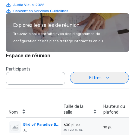
Audio Visual 2025
Convention Services Guidelines
Explorez les salles de réunion
Trouvez la salle parfaite avec des diagrammes de
configuration et des plans d’étage interactifs en 3D.
Espace de réunion
Participants
Filtres
Taille de la
Hauteur du
Nom
salle
plafond
Bird of Paradise Board Room
600 pi. ca.
10 pi.
30 x 20 pi. ca.