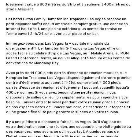
Idéalement situé à 800 mètres du Strip et à seulement 400 mètres du 
stade Allegiant

Cet hôtel Hilton Family Hampton Inn Tropicana Las Vegas propose un 
petit déjeuner buffet chaud américain complet gratuit, une connexion 
Internet haut débit, une piscine extérieure, un centre de remise en 
forme ouvert 24h/24, une laverie sur place et un bar. 

Immergez-vous dans Las Vegas, la « capitale mondiale du 
divertissement ». Le Hampton Inn® Tropicana Las Vegas offre un 
accès facile au célèbre Strip de Las Vegas, au T Mobile Arena, au MGM 
Grand Conference Center, au nouvel Allegiant Stadium et au centre de 
conventions de Mandalay Bay.

Avec près de 14 000 pieds carrés d'espace de réunion modulable, le 
Hampton Inn Tropicana Las Vegas dispose également de notre premier 
centre d'événements adjacent à l'hôtel, comprenant 4 000 pieds 
carrés d'espace de réunion et d'événement pouvant accueillir jusqu'à 
400 personnes. Si vous avez besoin d'une petite réunion, nous 
disposons de salles de réunion supplémentaires pour répondre à vos 
besoins. Laissez entrer le soleil pendant votre réunion grâce à chacun 
de nos espaces dotés de lumière naturelle, de crédences intégrées et 
d'une grande flexibilité pour garantir le succès de votre réunion.

Il y a une pléthore de choses à faire à Las Vegas. Qu'il s'agisse de 
votre destination pour une réunion, une escapade, une visite guidée ou 
des vacances, nous avons ce qu'il vous faut. À quelques pas de 
l'hôtel, vous pourrez découvrir le Strip de Las Vegas, les jeux de 