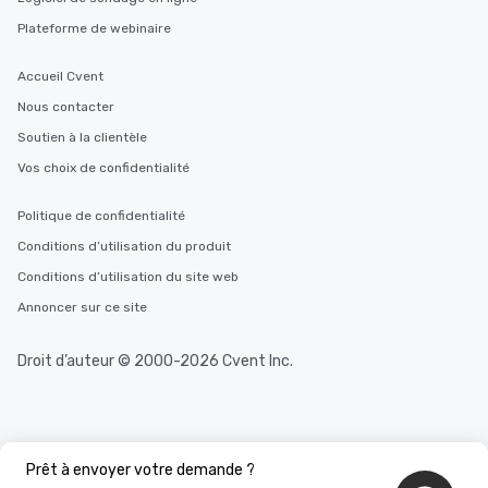
You Like Along with flexible
Plateforme de webinaire
scheduling, Lip Smacking Foodie
Tours also provides a range of tour
Accueil Cvent
durations. Our shortest tour is about
2.5 hours; our longest is about 5
Nous contacter
hours, with optional add-ons and
Soutien à la clientèle
incentives.
Vos choix de confidentialité
Politique de confidentialité
Conditions d’utilisation du produit
Conditions d’utilisation du site web
Annoncer sur ce site
Droit d’auteur © 2000-2026 Cvent Inc.
Prêt à envoyer votre demande ?