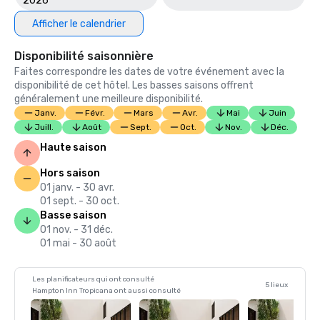
2026
Afficher le calendrier
Disponibilité saisonnière
Faites correspondre les dates de votre événement avec la
disponibilité de cet hôtel. Les basses saisons offrent
généralement une meilleure disponibilité.
Janv.
Févr.
Mars
Avr.
Mai
Juin
Juill.
Août
Sept.
Oct.
Nov.
Déc.
Haute saison
Hors saison
01 janv. - 30 avr.
01 sept. - 30 oct.
Basse saison
01 nov. - 31 déc.
01 mai - 30 août
Les planificateurs qui ont consulté
5 lieux
Hampton Inn Tropicana ont aussi consulté