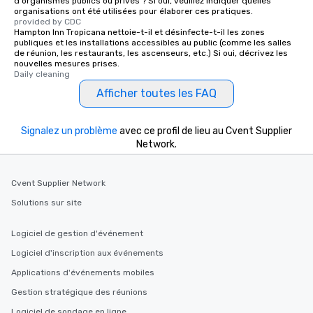
d'organismes publics ou privés ? Si oui, veuillez indiquer quelles
organisations ont été utilisées pour élaborer ces pratiques.
ensuring there is never a dull moment.
provided by CDC
Different Types of Cuisine Our
Hampton Inn Tropicana nettoie-t-il et désinfecte-t-il les zones
experiences offer the ability to enjoy
publiques et les installations accessibles au public (comme les salles
de réunion, les restaurants, les ascenseurs, etc.) Si oui, décrivez les
several renowned restaurants in one
nouvelles mesures prises.
convenient outing, including ones you
Daily cleaning
and your guests might not have
Afficher toutes les FAQ
discovered otherwise on your own or
at a typical corporate dinner. We offer
a way to try some of the finest spots
Signalez un problème
avec ce profil de lieu au Cvent Supplier
in the city and dive into various
Network.
cuisines and dishes. All the pre-
selected dishes are curated to our
Cvent Supplier Network
high standards to ensure they will
delight any palate. Tours Available
Solutions sur site
from Day to Night With any corporate
group experience, booking flexibility is
Logiciel de gestion d'événement
key. Whether you desire a tour during
Logiciel d'inscription aux événements
business hours or early evening right
Applications d'événements mobiles
after work, we can coordinate with
you to provide options that fit your
Gestion stratégique des réunions
needs. Go for as Long or as Short as
Logiciel de sondage en ligne