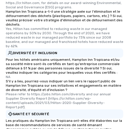
are special, from the first stop to the
https://cr.hilton.com, for details on our award-winning Environmental, 
last. It’s an experience that attendees
Social and Governance (ESG) programs.
Hampton Inn Tropicana a-t-il une stratégie axée sur l'élimination et le
will reminisce about long after they
détournement des déchets (plastiques, papiers, cartons, etc.) ? Si oui,
leave. Location, Location, Location
veuillez préciser votre stratégie d'élimination et de détournement des
déchets.
One of the best reasons to book is the
Yes, Hilton has committed to reducing waste in our managed 
convenient and efficient way the
operations by 50% by 2030. Through the end of 2020, we have 
experience is designed. All
reduced waste in our managed portfolio by 73% since our 2008 
baseline, and our managed and franchised hotels have reduced waste 
restaurants are within an easy
by 62%.
walking distance of each other. The
DIVERSITÉ ET INCLUSION
short stroll allows your group
Pour les hôtels américains uniquement, Hampton Inn Tropicana et/ou
members a chance to engage in prime
sa société mère sont-ils certifiés en tant qu'entreprise commerciale
networking opportunities before
détenue à 51 % par des personnes issues de la diversité ? Si oui,
veuillez indiquer les catégories pour lesquelles vous êtes certifiés :
heading to the next place on your tour
NA
itinerary. You Get a Dinner and a Show
S'il y a lieu, pourriez-vous indiquer un lien vers le rapport public de
Our tours offer an exquisite feast plus
Hampton Inn Tropicana sur ses initiatives et engagements en matière
de diversité, d'équité et d'inclusion ?
entertainment. All tours include a
Please refer to https://jobs.hilton.com/diversity and our annual 
knowledgeable, professional guide
Supplier Diversity Report (https://cr.hilton.com/wp-
content/uploads/2021/03/Hilton-2020-Supplier-Diversity-
who leads the group on a walking tour,
Report.pdf).
offering engaging tidbits and
SANTÉ ET SÉCURITÉ
fascinating stories. Several other
Les pratiques du Hampton Inn Tropicana ont-elles été élaborées sur la
interactive experiences are included
base de recommandations de services de santé émanant
along the way exclusively to our tours,