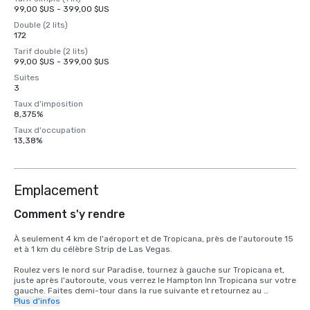
99,00 $US - 399,00 $US
Double (2 lits)
172
Tarif double (2 lits)
99,00 $US - 399,00 $US
Suites
3
Taux d'imposition
8,375%
Taux d'occupation
13,38%
Emplacement
Comment s'y rendre
À seulement 4 km de l'aéroport et de Tropicana, près de l'autoroute 15 
et à 1 km du célèbre Strip de Las Vegas.

Roulez vers le nord sur Paradise, tournez à gauche sur Tropicana et, 
juste après l'autoroute, vous verrez le Hampton Inn Tropicana sur votre 
gauche. Faites demi-tour dans la rue suivante et retournez au 
Hampton Inn Tropicana
Plus d'infos