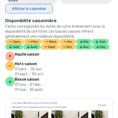
2026
Afficher le calendrier
Disponibilité saisonnière
Faites correspondre les dates de votre événement avec la
disponibilité de cet hôtel. Les basses saisons offrent
généralement une meilleure disponibilité.
Janv.
Févr.
Mars
Avr.
Mai
Juin
Juill.
Août
Sept.
Oct.
Nov.
Déc.
Haute saison
Hors saison
01 janv. - 30 avr.
01 sept. - 30 oct.
Basse saison
01 nov. - 31 déc.
01 mai - 30 août
Les planificateurs qui ont consulté
5 lieux
Hampton Inn Tropicana ont aussi consulté