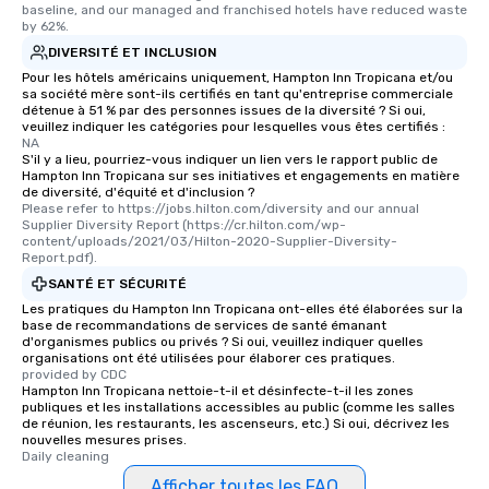
baseline, and our managed and franchised hotels have reduced waste 
restaurants are within an easy
by 62%.
walking distance of each other. The
DIVERSITÉ ET INCLUSION
short stroll allows your group
Pour les hôtels américains uniquement, Hampton Inn Tropicana et/ou
members a chance to engage in prime
sa société mère sont-ils certifiés en tant qu'entreprise commerciale
networking opportunities before
détenue à 51 % par des personnes issues de la diversité ? Si oui,
veuillez indiquer les catégories pour lesquelles vous êtes certifiés :
heading to the next place on your tour
NA
itinerary. You Get a Dinner and a Show
S'il y a lieu, pourriez-vous indiquer un lien vers le rapport public de
Our tours offer an exquisite feast plus
Hampton Inn Tropicana sur ses initiatives et engagements en matière
de diversité, d'équité et d'inclusion ?
entertainment. All tours include a
Please refer to https://jobs.hilton.com/diversity and our annual 
knowledgeable, professional guide
Supplier Diversity Report (https://cr.hilton.com/wp-
content/uploads/2021/03/Hilton-2020-Supplier-Diversity-
who leads the group on a walking tour,
Report.pdf).
offering engaging tidbits and
SANTÉ ET SÉCURITÉ
fascinating stories. Several other
Les pratiques du Hampton Inn Tropicana ont-elles été élaborées sur la
interactive experiences are included
base de recommandations de services de santé émanant
along the way exclusively to our tours,
d'organismes publics ou privés ? Si oui, veuillez indiquer quelles
organisations ont été utilisées pour élaborer ces pratiques.
ensuring there is never a dull moment.
provided by CDC
Different Types of Cuisine Our
Hampton Inn Tropicana nettoie-t-il et désinfecte-t-il les zones
experiences offer the ability to enjoy
publiques et les installations accessibles au public (comme les salles
de réunion, les restaurants, les ascenseurs, etc.) Si oui, décrivez les
several renowned restaurants in one
nouvelles mesures prises.
convenient outing, including ones you
Daily cleaning
and your guests might not have
Afficher toutes les FAQ