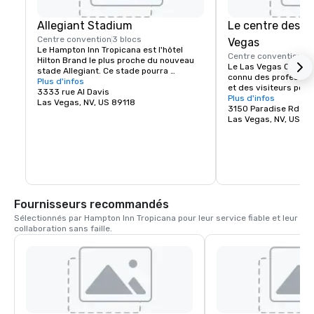
Allegiant Stadium
Le centre des c
Centre convention
3 blocs
Vegas
Le Hampton Inn Tropicana est l'hôtel 
Centre convention
4 
Hilton Brand le plus proche du nouveau 
Le Las Vegas Convent
stade Allegiant. Ce stade pourra 
connu des professionn
accueillir jusqu'à 60 000 fans et sera le 
Plus d'infos
et des visiteurs pour
plus récent stade du pays.
3333 rue Al Davis
3 millions de pieds c
Plus d'infos
Las Vegas, NV, US 89118
d'exposition, ses 144 
3150 Paradise Rd
ses grandes capacité
Las Vegas, NV, US 8
parking pouvant accue
voitures. Un grand hal
zone d'inscription rel
les salles d'expositio
permet une installat
immédiats et l'organi
événements. Le Las 
Fournisseurs recommandés
Center propose une 
de haute qualité en 
Sélectionnés par Hampton Inn Tropicana pour leur service fiable et leur 
installations de prem
collaboration sans faille.