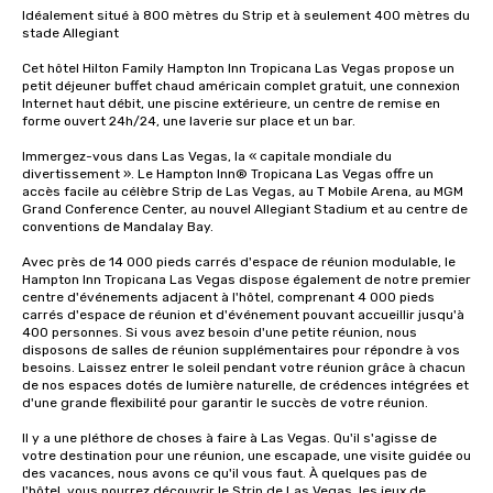
Idéalement situé à 800 mètres du Strip et à seulement 400 mètres du 
stade Allegiant

Cet hôtel Hilton Family Hampton Inn Tropicana Las Vegas propose un 
petit déjeuner buffet chaud américain complet gratuit, une connexion 
Internet haut débit, une piscine extérieure, un centre de remise en 
forme ouvert 24h/24, une laverie sur place et un bar. 

Immergez-vous dans Las Vegas, la « capitale mondiale du 
divertissement ». Le Hampton Inn® Tropicana Las Vegas offre un 
accès facile au célèbre Strip de Las Vegas, au T Mobile Arena, au MGM 
Grand Conference Center, au nouvel Allegiant Stadium et au centre de 
conventions de Mandalay Bay.

Avec près de 14 000 pieds carrés d'espace de réunion modulable, le 
Hampton Inn Tropicana Las Vegas dispose également de notre premier 
centre d'événements adjacent à l'hôtel, comprenant 4 000 pieds 
carrés d'espace de réunion et d'événement pouvant accueillir jusqu'à 
400 personnes. Si vous avez besoin d'une petite réunion, nous 
disposons de salles de réunion supplémentaires pour répondre à vos 
besoins. Laissez entrer le soleil pendant votre réunion grâce à chacun 
de nos espaces dotés de lumière naturelle, de crédences intégrées et 
d'une grande flexibilité pour garantir le succès de votre réunion.

Il y a une pléthore de choses à faire à Las Vegas. Qu'il s'agisse de 
votre destination pour une réunion, une escapade, une visite guidée ou 
des vacances, nous avons ce qu'il vous faut. À quelques pas de 
l'hôtel, vous pourrez découvrir le Strip de Las Vegas, les jeux de 