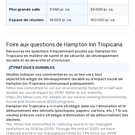
which can be an added bonus for all
Plus grande salle
3 960 pi. ca.
25 000 pi. ca.
those Instagram moments you share.
For added ease, we can even arrange
Espace de réunion
14 000 pi. ca.
100 000 pi. ca.
transportation pick-up and drop-off,
as well as an event photographer. And
for groups that desire an extra luxe
Foire aux questions de Hampton Inn Tropicana
experience, we can also arrange for
an evening helicopter ride over the
Découvrez les questions fréquemment posées par Hampton Inn
Tropicana en matière de santé et de sécurité, de développement
glittering lights of The Strip. A
durable et de diversité et d'inclusion.
Memorable Experience for All Lip
PRATIQUES DURABLES
Smacking Foodie Tours offers a way
Veuillez indiquer vos commentaires ou un lien vers tout
to gather and dine that few have
objectif/stratégie de développement durable ou d'impact social de
experienced, and all are sure to
Hampton Inn Tropicana communiqué publiquement.
Hilton has committed to cut our environmental footprint in half and 
remember. Our one-of-a-kind tours
double our social impact by 2030. Refer to our website, 
are special, from the first stop to the
https://cr.hilton.com, for details on our award-winning Environmental, 
last. It’s an experience that attendees
Social and Governance (ESG) programs.
Hampton Inn Tropicana a-t-il une stratégie axée sur l'élimination et le
will reminisce about long after they
détournement des déchets (plastiques, papiers, cartons, etc.) ? Si oui,
leave. Location, Location, Location
veuillez préciser votre stratégie d'élimination et de détournement des
déchets.
One of the best reasons to book is the
Yes, Hilton has committed to reducing waste in our managed 
convenient and efficient way the
operations by 50% by 2030. Through the end of 2020, we have 
experience is designed. All
reduced waste in our managed portfolio by 73% since our 2008 