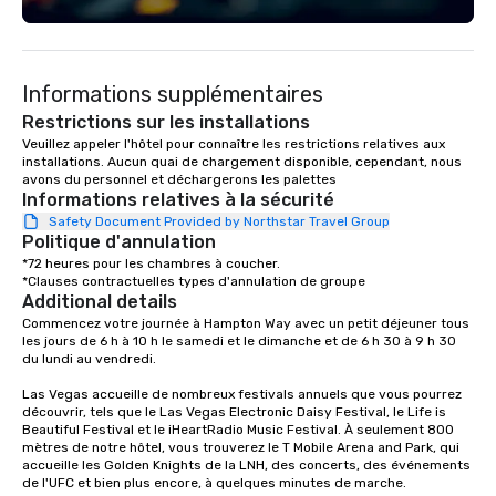
engaging information along the way.
a VIP entrance and a pr
Lip Smacking Foodie Tours are both an
one-of-a-kind Putting 
entertaining activity and unique
eight digital putting ba
Informations supplémentaires
dining experience melded into one,
high-tech projection 
that are sure to add new vitality to
create a modernized 
Restrictions sur les installations
meeting events, from conferences to
experience; chef-cura
Veuillez appeler l'hôtel pour connaître les restrictions relatives aux 
installations. Aucun quai de chargement disponible, cependant, nous 
team building. All-Inclusive Group
elevated food and bev
avons du personnel et déchargerons les palettes
Dining When meeting planners book a
The Tap Room with Bo
Informations relatives à la sécurité
corporate group event through Lip
technology and a curat
Safety Document Provided by Northstar Travel Group
Smacking Foodie Tours, the entire
of locally-brewed beer
Politique d'annulation
group is assured a top-notch dining
the-art Cosmic Lounge
*72 heures pour les chambres à coucher.

experience with three to four
Astrocade with wall-to
*Clauses contractuelles types d'annulation de groupe
Additional details
signature dishes at each restaurant.
definition LCD displays
Commencez votre journée à Hampton Way avec un petit déjeuner tous 
Our affordable tours are priced per
sports and entertainm
les jours de 6 h à 10 h le samedi et le dimanche et de 6 h 30 à 9 h 30 
person with tax and gratuities
du lundi au vendredi. 

included. The only thing not included
Las Vegas accueille de nombreux festivals annuels que vous pourrez 
are drinks. However, a beverage
découvrir, tels que le Las Vegas Electronic Daisy Festival, le Life is 
package upgrade is available, which
Beautiful Festival et le iHeartRadio Music Festival. À seulement 800 
provides guests a signature cocktail
mètres de notre hôtel, vous trouverez le T Mobile Arena and Park, qui 
at various stops. Build Your Network
accueille les Golden Knights de la LNH, des concerts, des événements 
de l'UFC et bien plus encore, à quelques minutes de marche.

Our exclusive experiences provide the