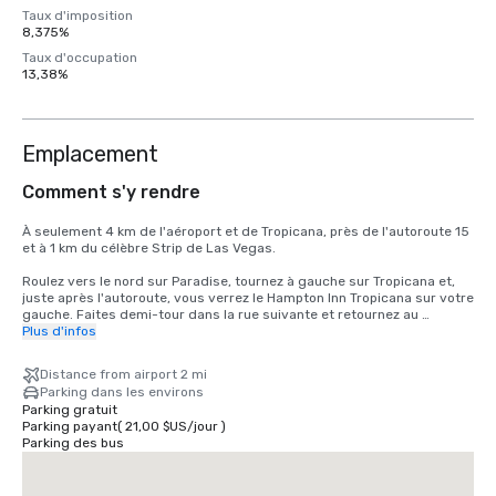
Taux d'imposition
8,375%
Taux d'occupation
13,38%
Emplacement
Comment s'y rendre
À seulement 4 km de l'aéroport et de Tropicana, près de l'autoroute 15 
et à 1 km du célèbre Strip de Las Vegas.

Roulez vers le nord sur Paradise, tournez à gauche sur Tropicana et, 
juste après l'autoroute, vous verrez le Hampton Inn Tropicana sur votre 
gauche. Faites demi-tour dans la rue suivante et retournez au 
Hampton Inn Tropicana
Plus d'infos
Distance from airport 2 mi
Parking dans les environs
Parking gratuit
Parking payant
(
21,00 $US
/
jour
)
Parking des bus