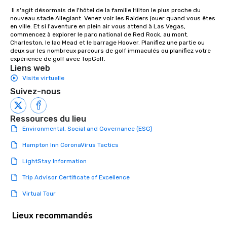
ultimate networking opportunities. At
 Il s'agit désormais de l'hôtel de la famille Hilton le plus proche du 
a typical sit-down dinner, you’re lucky
nouveau stade Allegiant. Venez voir les Raiders jouer quand vous êtes 
en ville. Et si l'aventure en plein air vous attend à Las Vegas, 
to engage the person to the left and
commencez à explorer le parc national de Red Rock, au mont. 
right of you. Because our tours take
Charleston, le lac Mead et le barrage Hoover. Planifiez une partie ou 
place at multiple restaurants, with
deux sur les nombreux parcours de golf immaculés ou planifiez votre 
expérience de golf avec TopGolf.
walking in between, there are
Liens web
countless opportunities to interact
Visite virtuelle
with different people when you sit
Suivez-nous
down at each venue and as you
traverse along the way. Our
experiences not only provide more
Ressources du lieu
ways to network, but a more convivial
Environmental, Social and Governance (ESG)
way to do so. Large Groups Welcome
Hampton Inn CoronaVirus Tactics
Lip Smacking Foodie Tours is ideal for
groups, small or large. Our
LightStay Information
experiences can accommodate
groups from as few as 1 to as many
Trip Advisor Certificate of Excellence
as 500 guests, making us an ideal
Virtual Tour
choice for any corporate group event.
Stress-Free Booking Process Booking
Lieux recommandés
a tour is stress-free and allows you to