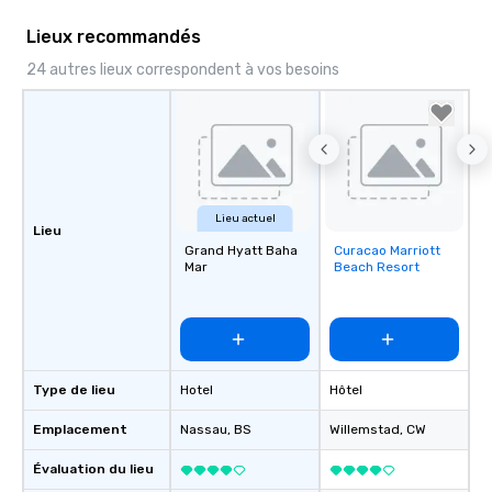
Lieux recommandés
24 autres lieux correspondent à vos besoins
Lieu actuel
Lieu
Grand Hyatt Baha
Curacao Marriott
Removed from
Mar
Beach Resort
favorites
Type de lieu
Hotel
Hôtel
Emplacement
Nassau
, BS
Willemstad
, CW
Évaluation du lieu