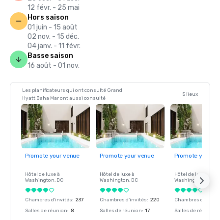
12 févr. - 25 mai
Hors saison
01 juin - 15 août
02 nov. - 15 déc.
04 janv. - 11 févr.
Basse saison
16 août - 01 nov.
Les planificateurs qui ont consulté Grand
5 lieux
Hyatt Baha Mar ont aussi consulté
Promote your venue
Promote your venue
Promote your ve
Hôtel de luxe à
Hôtel de luxe à
Hôtel de luxe à
Washington
, DC
Washington
, DC
Washington
, DC
Chambres d'invités
:
237
Chambres d'invités
:
220
Chambres d'invité
Salles de réunion
:
8
Salles de réunion
:
17
Salles de réunion
: