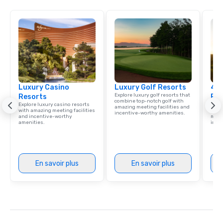
Luxury Casino
Luxury Golf Resorts
4 S
Explore luxury golf resorts that
Resorts
Res
combine top-notch golf with
Explore luxury casino resorts
Disco
amazing meeting facilities and
with amazing meeting facilities
hotel
incentive-worthy amenities.
and incentive-worthy
meeti
amenities.
ince
En savoir plus
En savoir plus