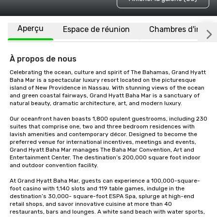
Aperçu
Espace de réunion
Chambres d'invité
À propos de nous
Celebrating the ocean, culture and spirit of The Bahamas, Grand Hyatt 
Baha Mar is a spectacular luxury resort located on the picturesque 
island of New Providence in Nassau. With stunning views of the ocean 
and green coastal fairways, Grand Hyatt Baha Mar is a sanctuary of 
natural beauty, dramatic architecture, art, and modern luxury. 

Our oceanfront haven boasts 1,800 opulent guestrooms, including 230 
suites that comprise one, two and three bedroom residences with 
lavish amenities and contemporary décor. Designed to become the 
preferred venue for international incentives, meetings and events, 
Grand Hyatt Baha Mar manages The Baha Mar Convention, Art and 
Entertainment Center. The destination’s 200,000 square foot indoor 
and outdoor convention facility. 

At Grand Hyatt Baha Mar, guests can experience a 100,000-square-
foot casino with 1,140 slots and 119 table games, indulge in the 
destination’s 30,000- square-foot ESPA Spa, splurge at high-end 
retail shops, and savor innovative cuisine at more than 40 
restaurants, bars and lounges. A white sand beach with water sports, 