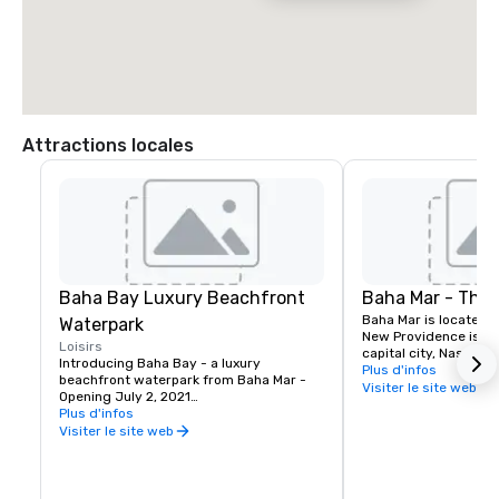
Attractions locales
Baha Bay Luxury Beachfront
Baha Mar - The 
Baha Mar is located o
Waterpark
New Providence islan
Loisirs
capital city, Nassau. 
Introducing Baha Bay - a luxury 
hectares along one of
Plus d'infos
beachfront waterpark from Baha Mar - 
beautiful white sand
Visiter le site web
Opening July 2, 2021

is home to astonishin
Plus d'infos
artful luxury unique 
Inspired by the natural beauty of The 
Visiter le site web
distinctive melding o
Bahamas, Baha Bay is designed to 
hospitality offering o
perfectly fuse relaxing island chill with 
options, beautiful ev
exhilarating fun for the entire family. The 
recreation and activit
luxe water park is directly adjacent to 