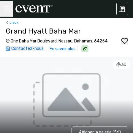
Lieux
Grand Hyatt Baha Mar
One Baha Mar Boulevard, Nassau, Bahamas, 64254
Contactez-nous
|
|
En savoir plus
3D
Afficher la galerie (56)