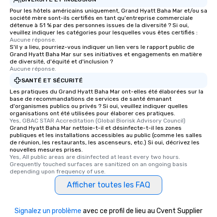
Pour les hôtels américains uniquement, Grand Hyatt Baha Mar et/ou sa
société mère sont-ils certifiés en tant qu'entreprise commerciale
détenue à 51 % par des personnes issues de la diversité ? Si oui,
veuillez indiquer les catégories pour lesquelles vous êtes certifiés :
Aucune réponse.
S'il y a lieu, pourriez-vous indiquer un lien vers le rapport public de
Grand Hyatt Baha Mar sur ses initiatives et engagements en matière
de diversité, d'équité et d'inclusion ?
Aucune réponse.
SANTÉ ET SÉCURITÉ
Les pratiques du Grand Hyatt Baha Mar ont-elles été élaborées sur la
base de recommandations de services de santé émanant
d'organismes publics ou privés ? Si oui, veuillez indiquer quelles
organisations ont été utilisées pour élaborer ces pratiques.
Yes, GBAC STAR Accreditation (Global Biorisk Advisory Council)
Grand Hyatt Baha Mar nettoie-t-il et désinfecte-t-il les zones
publiques et les installations accessibles au public (comme les salles
de réunion, les restaurants, les ascenseurs, etc.) Si oui, décrivez les
nouvelles mesures prises.
Yes, All public areas are disinfected at least every two hours. 
Grequently touched surfaces are sanitized on an ongoing basis 
depending upon frequency of use.
Afficher toutes les FAQ
Signalez un problème
avec ce profil de lieu au Cvent Supplier