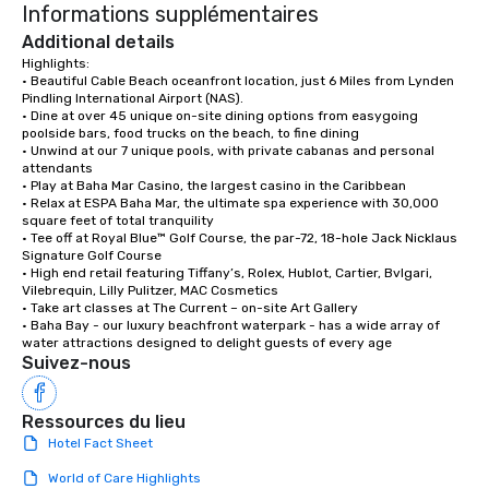
Informations supplémentaires
Additional details
Highlights:

• Beautiful Cable Beach oceanfront location, just 6 Miles from Lynden 
Pindling International Airport (NAS).

• Dine at over 45 unique on-site dining options from easygoing 
poolside bars, food trucks on the beach, to fine dining

• Unwind at our 7 unique pools, with private cabanas and personal 
attendants

• Play at Baha Mar Casino, the largest casino in the Caribbean

• Relax at ESPA Baha Mar, the ultimate spa experience with 30,000 
square feet of total tranquility 

• Tee off at Royal Blue™ Golf Course, the par-72, 18-hole Jack Nicklaus 
Signature Golf Course

• High end retail featuring Tiffany’s, Rolex, Hublot, Cartier, Bvlgari, 
Vilebrequin, Lilly Pulitzer, MAC Cosmetics

• Take art classes at The Current – on-site Art Gallery

• Baha Bay - our luxury beachfront waterpark - has a wide array of 
water attractions designed to delight guests of every age
Suivez-nous
Ressources du lieu
Hotel Fact Sheet
World of Care Highlights