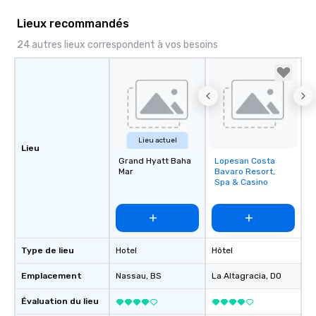
Lieux recommandés
24 autres lieux correspondent à vos besoins
Lieu actuel
Lieu
Grand Hyatt Baha
Lopesan Costa
Removed from
Mar
Bavaro Resort,
favorites
Spa & Casino
Type de lieu
Hotel
Hôtel
Emplacement
Nassau
, BS
La Altagracia
, DO
Évaluation du lieu