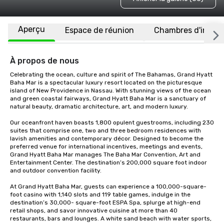
Aperçu
Espace de réunion
Chambres d'invité
À propos de nous
Celebrating the ocean, culture and spirit of The Bahamas, Grand Hyatt 
Baha Mar is a spectacular luxury resort located on the picturesque 
island of New Providence in Nassau. With stunning views of the ocean 
and green coastal fairways, Grand Hyatt Baha Mar is a sanctuary of 
natural beauty, dramatic architecture, art, and modern luxury. 

Our oceanfront haven boasts 1,800 opulent guestrooms, including 230 
suites that comprise one, two and three bedroom residences with 
lavish amenities and contemporary décor. Designed to become the 
preferred venue for international incentives, meetings and events, 
Grand Hyatt Baha Mar manages The Baha Mar Convention, Art and 
Entertainment Center. The destination’s 200,000 square foot indoor 
and outdoor convention facility. 

At Grand Hyatt Baha Mar, guests can experience a 100,000-square-
foot casino with 1,140 slots and 119 table games, indulge in the 
destination’s 30,000- square-foot ESPA Spa, splurge at high-end 
retail shops, and savor innovative cuisine at more than 40 
restaurants, bars and lounges. A white sand beach with water sports, 