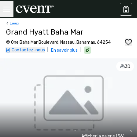
Lieux
Grand Hyatt Baha Mar
One Baha Mar Boulevard, Nassau, Bahamas, 64254
Contactez-nous
|
|
En savoir plus
3D
Afficher la galerie (56)