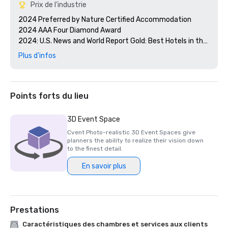
Prix de l'industrie
2024 Preferred by Nature Certified Accommodation 

2024 AAA Four Diamond Award

2024: U.S. News and World Report Gold: Best Hotels in the 
Caribbean 

Plus d'infos
2024 Smart Meetings - Best Island Hotel 

2024 Cvent's Top 250 Meeting Hotels in North America

2024 Conde Nast Traveler - Reader's Choice Award Top 
Resorts in the Atlantic Islands

Points forts du lieu
3D Event Space
Cvent Photo-realistic 3D Event Spaces give
planners the ability to realize their vision down
to the finest detail.
En savoir plus
Prestations
Caractéristiques des chambres et services aux clients