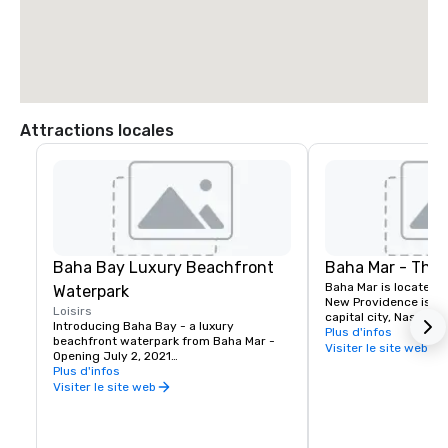
Attractions locales
Baha Bay Luxury Beachfront
Baha Mar - The 
Baha Mar is located o
Waterpark
New Providence islan
Loisirs
capital city, Nassau. 
Introducing Baha Bay - a luxury 
hectares along one of
Plus d'infos
beachfront waterpark from Baha Mar - 
beautiful white sand
Visiter le site web
Opening July 2, 2021

is home to astonishin
Plus d'infos
artful luxury unique 
Inspired by the natural beauty of The 
Visiter le site web
distinctive melding o
Bahamas, Baha Bay is designed to 
hospitality offering o
perfectly fuse relaxing island chill with 
options, beautiful ev
exhilarating fun for the entire family. The 
recreation and activit
luxe water park is directly adjacent to 