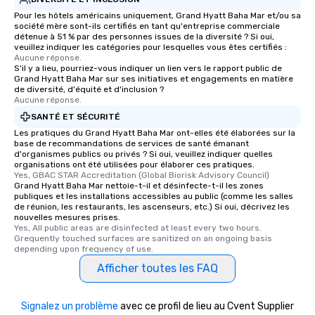
Pour les hôtels américains uniquement, Grand Hyatt Baha Mar et/ou sa
société mère sont-ils certifiés en tant qu'entreprise commerciale
détenue à 51 % par des personnes issues de la diversité ? Si oui,
veuillez indiquer les catégories pour lesquelles vous êtes certifiés :
Aucune réponse.
S'il y a lieu, pourriez-vous indiquer un lien vers le rapport public de
Grand Hyatt Baha Mar sur ses initiatives et engagements en matière
de diversité, d'équité et d'inclusion ?
Aucune réponse.
SANTÉ ET SÉCURITÉ
Les pratiques du Grand Hyatt Baha Mar ont-elles été élaborées sur la
base de recommandations de services de santé émanant
d'organismes publics ou privés ? Si oui, veuillez indiquer quelles
organisations ont été utilisées pour élaborer ces pratiques.
Yes, GBAC STAR Accreditation (Global Biorisk Advisory Council)
Grand Hyatt Baha Mar nettoie-t-il et désinfecte-t-il les zones
publiques et les installations accessibles au public (comme les salles
de réunion, les restaurants, les ascenseurs, etc.) Si oui, décrivez les
nouvelles mesures prises.
Yes, All public areas are disinfected at least every two hours. 
Grequently touched surfaces are sanitized on an ongoing basis 
depending upon frequency of use.
Afficher toutes les FAQ
Signalez un problème
avec ce profil de lieu au Cvent Supplier