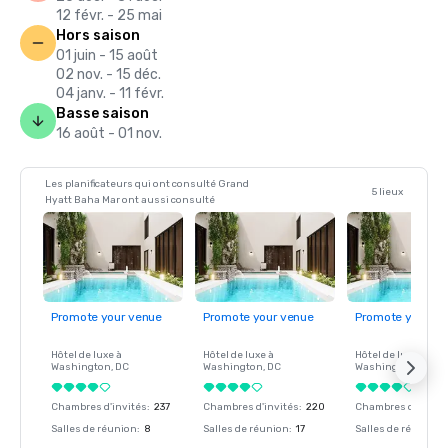
12 févr. - 25 mai
Hors saison
01 juin - 15 août
02 nov. - 15 déc.
04 janv. - 11 févr.
Basse saison
16 août - 01 nov.
Les planificateurs qui ont consulté Grand
5 lieux
Hyatt Baha Mar ont aussi consulté
Promote your venue
Promote your venue
Promote your ve
Hôtel de luxe à
Hôtel de luxe à
Hôtel de luxe à
Washington
, DC
Washington
, DC
Washington
, DC
Chambres d'invités
:
237
Chambres d'invités
:
220
Chambres d'invité
Salles de réunion
:
8
Salles de réunion
:
17
Salles de réunion
: