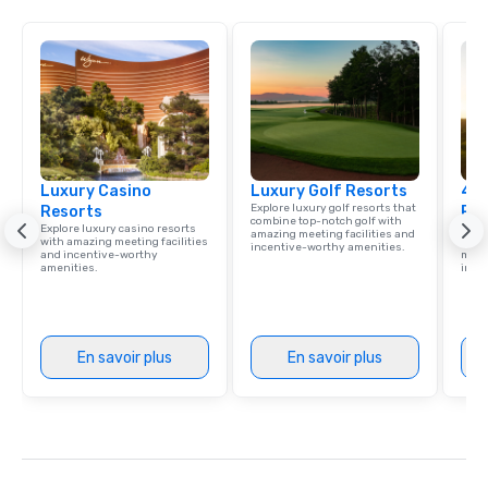
Luxury Casino
Luxury Golf Resorts
4 S
Explore luxury golf resorts that
Resorts
Res
combine top-notch golf with
Explore luxury casino resorts
Disco
amazing meeting facilities and
with amazing meeting facilities
hotel
incentive-worthy amenities.
and incentive-worthy
meeti
amenities.
ince
En savoir plus
En savoir plus