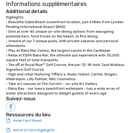
Informations supplémentaires
Additional details
Highlights:

• Beautiful Cable Beach oceanfront location, just 6 Miles from Lynden 
Pindling International Airport (NAS).

• Dine at over 45 unique on-site dining options from easygoing 
poolside bars, food trucks on the beach, to fine dining

• Unwind at our 7 unique pools, with private cabanas and personal 
attendants

• Play at Baha Mar Casino, the largest casino in the Caribbean

• Relax at ESPA Baha Mar, the ultimate spa experience with 30,000 
square feet of total tranquility 

• Tee off at Royal Blue™ Golf Course, the par-72, 18-hole Jack Nicklaus 
Signature Golf Course

• High end retail featuring Tiffany’s, Rolex, Hublot, Cartier, Bvlgari, 
Vilebrequin, Lilly Pulitzer, MAC Cosmetics

• Take art classes at The Current – on-site Art Gallery

• Baha Bay - our luxury beachfront waterpark - has a wide array of 
water attractions designed to delight guests of every age
Suivez-nous
Ressources du lieu
Hotel Fact Sheet
World of Care Highlights