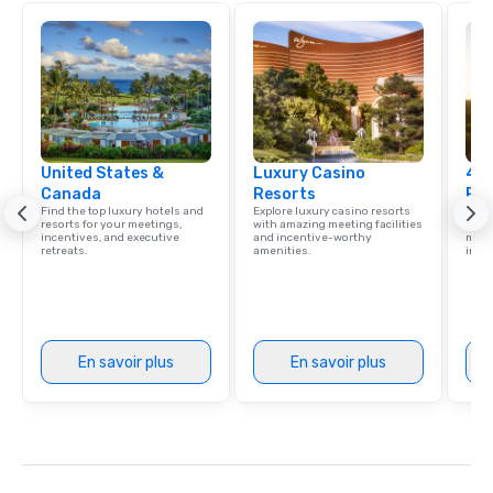
United States &
Luxury Casino
4 S
Canada
Resorts
Res
Find the top luxury hotels and
Explore luxury casino resorts
Disco
resorts for your meetings,
with amazing meeting facilities
hotel
incentives, and executive
and incentive-worthy
meeti
retreats.
amenities.
ince
En savoir plus
En savoir plus