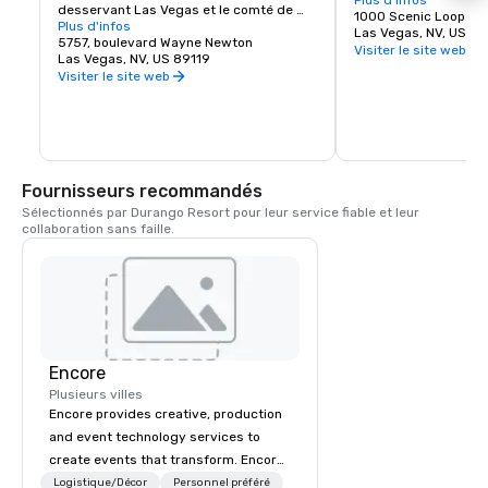
informations et des i
Plus d'infos
desservant Las Vegas et le comté de 
les possibilités de loi
1000 Scenic Loop Dr.
Clark, dans le Nevada, aux États-Unis. 
Plus d'infos
etc.
Las Vegas, NV, US 89
L'aéroport se trouve à huit kilomètres au 
5757, boulevard Wayne Newton
Visiter le site web
sud du centre-ville de Las Vegas, dans 
Las Vegas, NV, US 89119
la zone non incorporée de Paradise, dans 
Visiter le site web
le comté de Clark.
Fournisseurs recommandés
Sélectionnés par Durango Resort pour leur service fiable et leur 
collaboration sans faille.
Encore
Plusieurs villes
Encore provides creative, production
and event technology services to
create events that transform. Encore
creates memorable event experiences
Logistique/Décor
Personnel préféré