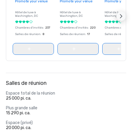
Promote your venue
Promote your venue
Promote your ve
Hôtel de luxe à
Hôtel de luxe à
Hôtel de luxe à
Washington
, DC
Washington
, DC
Washington
, DC
Chambres d'invités
:
237
Chambres d'invités
:
220
Chambres d'invité
Salles de réunion
:
8
Salles de réunion
:
17
Salles de réunion
:
Salles de réunion
Espace total de la réunion
25 000 pi. ca.
Plus grande salle
15 290 pi. ca.
Espace (privé)
20 000 pi. ca.