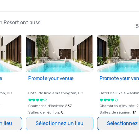
ch Resort ont aussi
5
e
Promote your venue
Promote your ve
ton
, DC
Hôtel de luxe à
Washington
, DC
Hôtel de luxe à
Washi
0
Chambres d'invités
:
237
Chambres d'invités
:
2
Salles de réunion
:
8
Salles de réunion
:
17
n lieu
Sélectionnez un lieu
Sélectionnez 