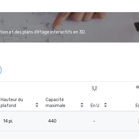
ion et des plans d’étage interactifs en 3D.
Hauteur du
Capacité
plafond
maximale
En U
E
14 pi.
440
-