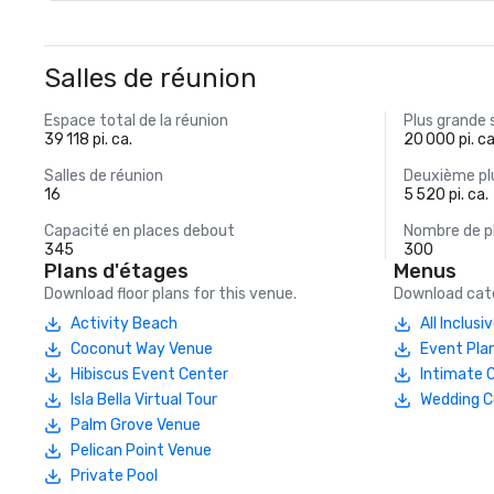
Salles de réunion
Espace total de la réunion
Plus grande 
39 118 pi. ca.
20 000 pi. ca
Salles de réunion
Deuxième plu
16
5 520 pi. ca.
Capacité en places debout
Nombre de p
345
300
Plans d'étages
Menus
Download floor plans for this venue.
Download cate
Activity Beach
All Inclus
Coconut Way Venue
Event Pla
Hibiscus Event Center
Intimate 
Isla Bella Virtual Tour
Wedding C
Palm Grove Venue
Pelican Point Venue
Private Pool