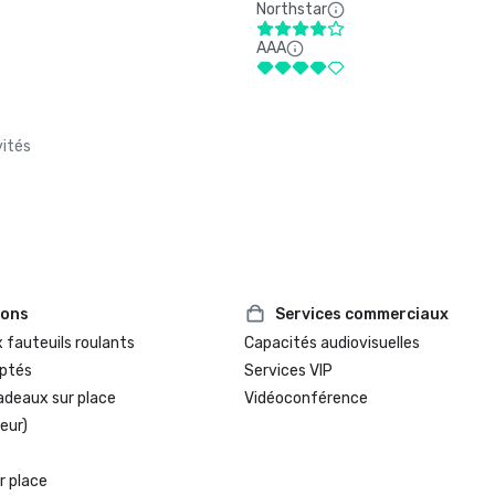
Northstar
AAA
vités
ions
Services commerciaux
 fauteuils roulants
Capacités audiovisuelles
ptés
Services VIP
adeaux sur place
Vidéoconférence
eur)
r place