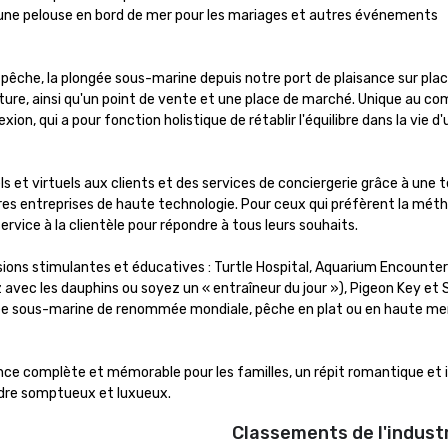
d'une pelouse en bord de mer pour les mariages et autres événements 
a pêche, la plongée sous-marine depuis notre port de plaisance sur place
ure, ainsi qu'un point de vente et une place de marché. Unique au com
n, qui a pour fonction holistique de rétablir l'équilibre dans la vie d'
ls et virtuels aux clients et des services de conciergerie grâce à une t
tres entreprises de haute technologie. Pour ceux qui préfèrent la méth
rvice à la clientèle pour répondre à tous leurs souhaits.

ions stimulantes et éducatives : Turtle Hospital, Aquarium Encounters
vec les dauphins ou soyez un « entraîneur du jour »), Pigeon Key et S
gée sous-marine de renommée mondiale, pêche en plat ou en haute mer
nce complète et mémorable pour les familles, un répit romantique et i
adre somptueux et luxueux.
Classements de l'indust