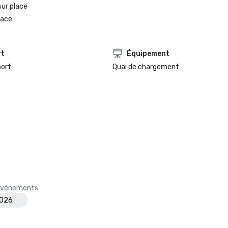
sur place
lace
rt
Équipement
port
Quai de chargement
s événements
2026