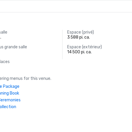
salle
Espace (privé)
.
3 588 pi. ca.
s grande salle
Espace (extérieur)
14 500 pi. ca.
laces
ring menus for this venue.
ive Package
nning Book
Ceremonies
ollection