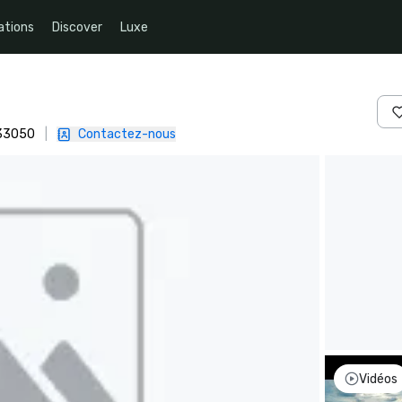
ations
Discover
Luxe
 33050
|
Contactez-nous
Vidéos