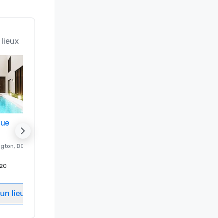
 lieux
nue
Promote your venue
ngton
, DC
Hôtel de luxe à
Washington
, DC
20
Chambres d'invités
:
237
Salles de réunion
:
8
un lieu
Sélectionnez un lieu