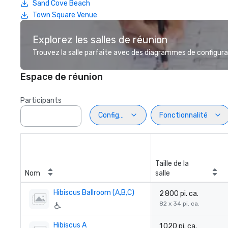
Sand Cove Beach
Town Square Venue
Explorez les salles de réunion
Trouvez la salle parfaite avec des diagrammes de configurat
Espace de réunion
Participants
Configuration
Fonctionnalité
Taille de la
Nom
salle
Hibiscus Ballroom (A,B,C)
2 800 pi. ca.
82 x 34 pi. ca.
Hibiscus A
1 020 pi. ca.