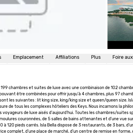
s
Emplacement
Affiliations
Plus
Foire au
ose 199 chambres et suites de luxe avec une combinaison de 102 chambr
 pouvant être combinées pour offrir jusqu'à 4 chambres, plus 97 chamb
 les suivantes : lit king size, king/king size et queen/queen size. Isla
ure de tous les complexes hôteliers des Keys. Nous incarnons la philos
s voyageurs de luxe aisés d'aujourd'hui. Toutes les chambres/suites s
 moulures couronnées, de 5 salles de bains attenantes et d'une vue sur 
 120 pieds carrés. Isla Bella dispose de 3 restaurants, de 3 bars, d'un
rvice complet, d'une place de marché, d'un centre de remise en forme, d